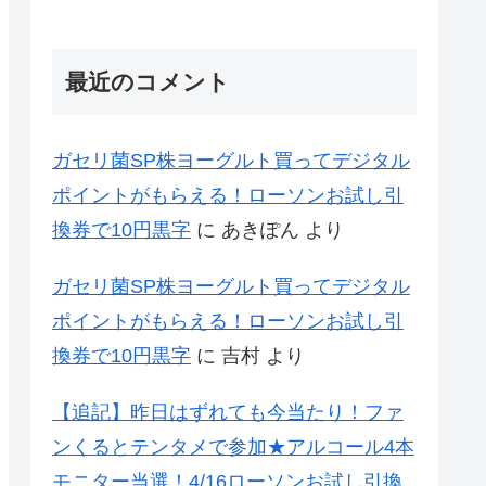
最近のコメント
ガセリ菌SP株ヨーグルト買ってデジタル
ポイントがもらえる！ローソンお試し引
換券で10円黒字
に
あきぽん
より
ガセリ菌SP株ヨーグルト買ってデジタル
ポイントがもらえる！ローソンお試し引
換券で10円黒字
に
吉村
より
【追記】昨日はずれても今当たり！ファ
ンくるとテンタメで参加★アルコール4本
モニター当選！4/16ローソンお試し引換