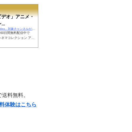
ビデオ」アニメ・
..
https://ajirolife.com/2022/11/16/映画みるなら「prime-video」対象チャンネルが-60日間無料
 60日間無料配信中で
シネマコレクション アジ
 新日本プロレスワール
60日間 無料体験はこち
だけ60日間も無料♪冬休み
 プライム会員でも通常
文で送料無料。
無料体験はこちら