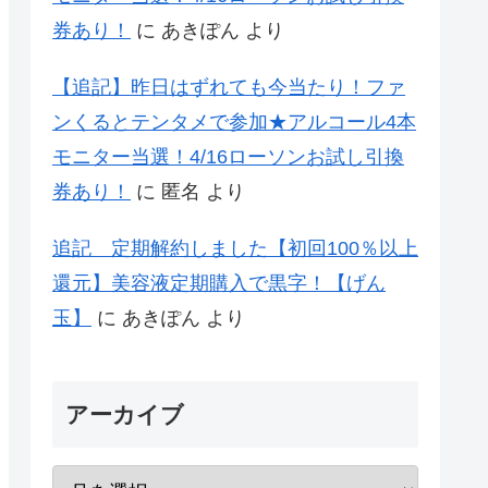
券あり！
に
あきぽん
より
【追記】昨日はずれても今当たり！ファ
ンくるとテンタメで参加★アルコール4本
モニター当選！4/16ローソンお試し引換
券あり！
に
匿名
より
追記 定期解約しました【初回100％以上
還元】美容液定期購入で黒字！【げん
玉】
に
あきぽん
より
アーカイブ