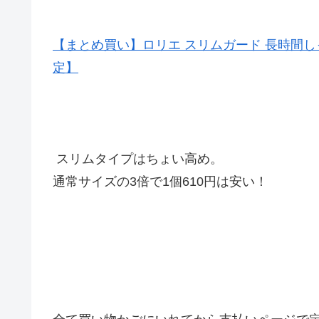
【まとめ買い】ロリエ スリムガード 長時間しっかり昼
定】
スリムタイプはちょい高め。
通常サイズの3倍で1個610円は安い！