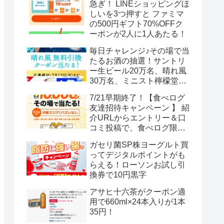
急ぎ！ LINEショッピングほ
しいを3つ押すと ファミマ
の500円ギフト70%OFFク
ーポンが2人に1人あたる！
毎日チャレンジ♪その場で当
たるお酒の抽選！サントリ
ー生ビール20万名、晴れ風
30万名、ミニスト檸檬堂2
万名、ブラックニッカハイ
7/21早期終了！【食べログ
ボール12.3万名
友達招待キャンペーン 】 紹
介URLからエントリー＆口
コミ投稿で、食べログ限定
Vポイント最大12000ポイン
ガセリ菌SP株ヨーグルト買
トがもらえる
ってデジタルポイントがも
らえる！ローソンお試し引
換券で10円黒字
アサヒ十六茶がクーポン適
用で660ml×24本入りが1本
35円！