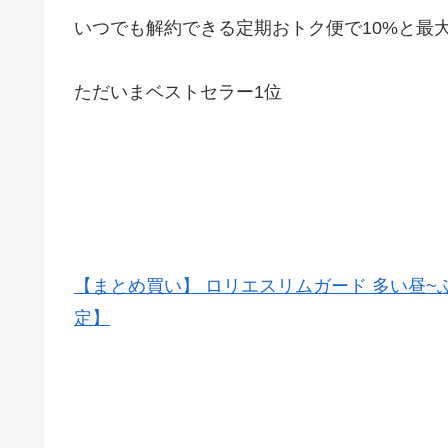
いつでも解約できる
定期おトク便で10%と最
ただいまベストセラー1位
【まとめ買い】 ロリエスリムガード 多い昼~ふつうの
定】