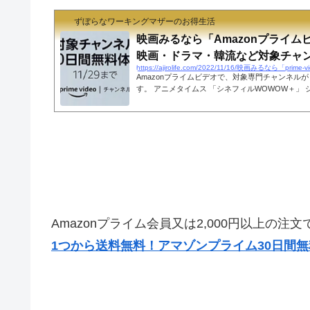
ずぼらなワーキングマザーのお得生活
映画みるなら「Amazonプライム
映画・ドラマ・韓流など対象チャン.
Amazonプライムビデオで、対象専門チャンネルが
す。 アニメタイムス 「シネフィルWOWOW＋」 
アPremium 韓流チャンネル スターチャンネルEX
ド マイシアタープラスチャンネル 対象チャンネル 
ら（11/29まで） 通常料金かかるチャンネルが今
は自宅でのんびりと気になっていた映画を見よう♪
月額500円（税抜）で14日間無料お...
Amazonプライム会員又は2,000円以上の注
1つから送料無料！アマゾンプライム30日間