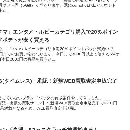
円ギフト券（eGift）が当たります。既にcomottoLINEアカウント
...
クマ」エンタメ・ホビーカテゴリ購入で20％ポイン
ドポテトが安く買える
、エンタメ/ホビーカテゴリ限定20％ポイントバック実施中で
00円までのお買い物となります。今日まで3000円以上で使える5%オ
日3000円の商品を買うと...
SS(タイムレス)」承認！新規WEB買取査定申込完了
使っていないブランドバッグの買取案件やってきました。
【宅配・出張の買取サロン】＼新規WEB買取査定申込完了で6200円
果対象となるため、WEB買取査定申込完...
ンボ当選！8/3～スクラッチ抽選始まる！