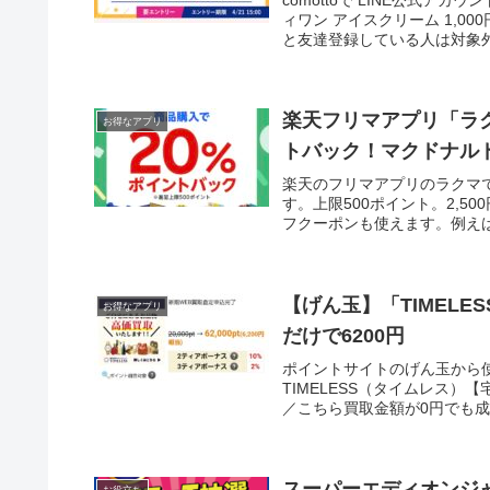
ィワン アイスクリーム 1,000
と友達登録している人は対象外エ
楽天フリマアプリ「ラ
お得なアプリ
トバック！マクドナル
楽天のフリマアプリのラクマで
す。上限500ポイント。2,5
フクーポンも使えます。例えば本
【げん玉】「TIMELE
お得なアプリ
だけで6200円
ポイントサイトのげん玉から
TIMELESS（タイムレス）
／こちら買取金額が0円でも成
スーパーエディオンジャ