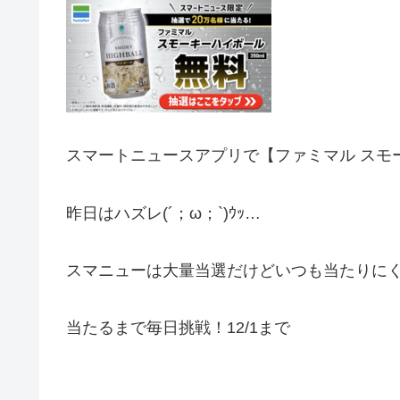
スマートニュースアプリで
【ファミマル スモー
昨日はハズレ(´；ω；`)ｳｯ…
スマニューは大量当選だけどいつも当たりに
当たるまで毎日挑戦！12/1まで