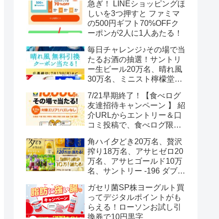
急ぎ！ LINEショッピングほ
しいを3つ押すと ファミマ
の500円ギフト70%OFFク
ーポンが2人に1人あたる！
毎日チャレンジ♪その場で当
たるお酒の抽選！サントリ
ー生ビール20万名、晴れ風
30万名、ミニスト檸檬堂2
万名、ブラックニッカハイ
7/21早期終了！【食べログ
ボール12.3万名
友達招待キャンペーン 】 紹
介URLからエントリー＆口
コミ投稿で、食べログ限定
Vポイント最大12000ポイン
角ハイ夕どき20万名、贅沢
トがもらえる
搾り18万名、アサヒゼロ20
万名、アサヒゴールド10万
名、サントリー -196 ダブル
レモン70万名様(35万組)
ガセリ菌SP株ヨーグルト買
ってデジタルポイントがも
らえる！ローソンお試し引
換券で10円黒字