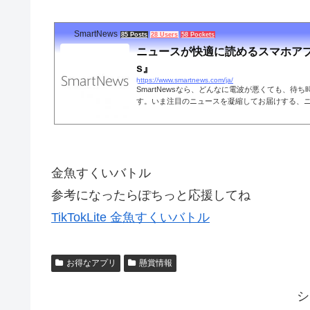
SmartNews
85 Posts
28 Users
58 Pockets
ニュースが快適に読めるスマホアプリ
s』
https://www.smartnews.com/ja/
SmartNewsなら、どんなに電波が悪くても、待
す。いま注目のニュースを凝縮してお届けする、
です。
金魚すくいバトル
参考になったらぽちっと応援してね
TikTokLite 金魚すくいバトル
お得なアプリ
懸賞情報
シ