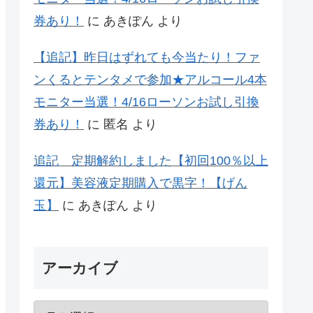
券あり！
に
あきぽん
より
【追記】昨日はずれても今当たり！ファ
ンくるとテンタメで参加★アルコール4本
モニター当選！4/16ローソンお試し引換
券あり！
に
匿名
より
追記 定期解約しました【初回100％以上
還元】美容液定期購入で黒字！【げん
玉】
に
あきぽん
より
アーカイブ