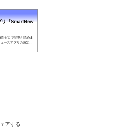
『SmartNew
ち時間ゼロで記事が読めま
ニュースアプリの決定版
ェアする