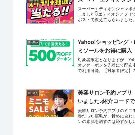
お役立ち
スーパーエディオンジャンボの
しました👇エディオンアプリで
ポストで教えてもらいました。
Yahoo!ショッピング
PayPay
ミソールをお得に購入
対象者限定となりますが、Yaho
オフクーポンを先着にて配布中
で利用可能。【対象者限定】2回使
美容サロン予約アプリ「
0円購入
いました♪紹介コードで
美容サロン予約アプリのミニモ
称だった眉毛が、骨格に合わ
ンの素肌を晒すのは恥ずかしい