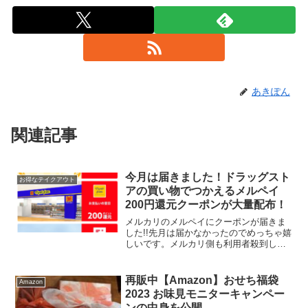
あきぽん
関連記事
今月は届きました！ドラッグスト
お得なテイクアウト
アの買い物でつかえるメルペイ
200円還元クーポンが大量配布！
メルカリのメルペイにクーポンが届きま
した!!先月は届かなかったのでめっちゃ嬉
しいです。メルカリ側も利用者殺到しな
いように、クーポン配布を分散している
のでしょうか。同じく12月は届かなかっ
たりんごさんも届いたかな？先月来なか
再販中【Amazon】おせち福袋
Amazon
った方はご確認くだ...
2023 お味見モニターキャンペー
ンの中身を公開