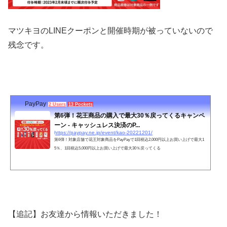
マツキヨのLINEクーポンと開催時期が被っていないので
残念です。
PayPay
2 Users
13 Pockets
第6弾！花王商品の購入で最大30％戻ってくるキャンペ
ーン - キャッシュレス決済のP...
https://paypay.ne.jp/event/kao-20221201/
第6弾！対象店舗で花王対象商品をPayPayで1回税込2,000円以上お買い上げで最大1
5％、1回税込5,000円以上お買い上げで最大30％戻ってくる
【追記】お友達から情報いただきました！