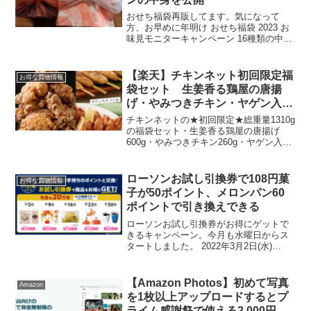
おせち福袋再販してます。気になって
方、お早めに年明け おせち福袋 2023 お
味見モニターキャンペーン 16種類の中か
らランダムに1～2個のおせちをお届け 冷
凍おせち 5555円のおせち福袋届きまし
た！Amazonおせち福袋きたー！！三段
【楽天】チキンネット初回限定福
お得な買物情報
重...
袋セット 生姜香る鶏屋の唐揚
げ・やみつきチキン・ヤゲン入り
つくね総重量1310g
チキンネットの★初回限定★総重量1310g
の福袋セット・生姜香る鶏屋の唐揚げ
600g・やみつきチキン260g・ヤゲン入り
つくね45g×10本福袋に入っていて3つと
も食べたことありますが、こちらハズレ
ひとつもありません！やみつきチキンと
ローソンお試し引換券で108円菓
お得な買物情報
から揚...
子が50ポイント、メロンパン60
ポイントで引き換えできる
ローソンお試し引換券がお得にゲットで
きるキャンペーン。今月も水曜日からス
タートしました。 2022年3月2日(水)
14:00発券開始ローソンオリジナル菓子
各種ローソン標準価格 各108円(税込)
→50Pで引き換え可能／先着 200,0...
【Amazon Photos】初めて写真
Amazon
を1枚以上アップロードするとプ
ライム感謝祭で使える2,000円分