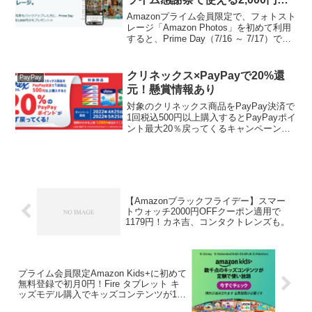
の割引クーポンがもらえる
Amazonプライム会員限定で、フォトスト
レージ「Amazon Photos」を初めて利用
すると、Prime Day（7/16 ～ 7/17）で
4000円以上で使える2000円オフクーポン
がもらえます。～7/12までキャンペーン
内容はこちら...
クリネックス×PayPayで20%還
PayPay
元！懸賞情報あり
対象のクリネックス商品をPayPay決済で
1回税込500円以上購入するとPayPayポイ
ント最大20％戻ってくるキャンペーンを
実施中です。対象商品はこちら▼ クリネ
ックス ティシュー5箱パック（JANコー
ド：4901750404659） ク...
【Amazonブラックフライデー】スマー
トウォッチ2000円OFFクーポン適用で
1179円！カネ吉、コンタクトレンズも。
プライム会員限定Amazon Kids+に初めて
無料登録で初月0円！Fire タブレット キ
ッズモデル購入でキッズコンテンツが1年
間無料