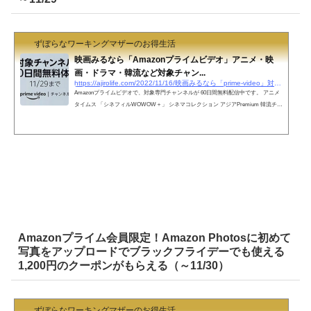
ずぼらなワーキングマザーのお得生活
映画みるなら「Amazonプライムビデオ」アニメ・映
画・ドラマ・韓流など対象チャン...
https://ajirolife.com/2022/11/16/映画みるなら「prime-video」対象チャンネルが-60日間無料
Amazonプライムビデオで、対象専門チャンネルが 60日間無料配信中です。 アニメ
タイムス 「シネフィルWOWOW＋」 シネマコレクション アジアPremium 韓流チャ
ンネル スターチャンネルEX 新日本プロレスワールド マイシアタープラスチャンネ
ル 対象チャンネル 60日間 無料体験はこちら（11/29まで） 通常料金かかるチャンネ
ルが今だけ60日間も無料♪冬休みは自宅でのんびりと気になっていた映画を見よう
♪ プライム会員でも通常月額500円（税抜）で14日間無料お...
Amazonプライム会員限定！Amazon Photosに初めて
写真をアップロードでブラックフライデーでも使える
1,200円のクーポンがもらえる（～11/30）
ずぼらなワーキングマザーのお得生活