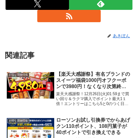
あきぽん
関連記事
【楽天大感謝祭】有名ブランドの
お得な買物情報
スイーツ福袋1000円オフクーポ
ンで3980円！なくなり次第終
了！
楽天大感謝祭！12月26日(火)01:59まで買
い回り＆ラクマ購入でポイント最大1１
倍！エントリーはこちら5と0のつく日は
エントリー＆楽天カード利用でポイント4
倍獲得上限ポイント：1,000ポイントスイ
ーツおせち【1000円OFFクーポン配...
ローソンお試し引換券でからあげ
お得な買物情報
クン110ポイント、108円菓子が
40ポイントで引き換えできる