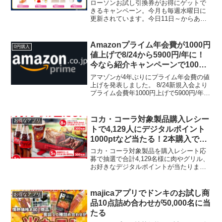
ローソンお試し引換券がお得にゲットで
きるキャンペーン。今月も毎週水曜日に
更新されています。今日11日～からあげ
クン110ポイントで引き換えできます。
2022年5月11日(水) 14:00発券開始からあ
げクン 各種ローソン標準価格 各216...
Amazonプライム年会費が1000円
0円購入
値上げで8/24から5900円/年に！
今なら紹介キャンペーンで1000
ポイントもらえる
アマゾンが4年ぶりにプライム年会費の値
上げを発表しました。 8/24新規入会より
プライム会費年1000円上げで5900円/年に
既存会員は9/24以降の請求から、改定後
の会費が適用されます。 月間プランの会
費: 500円 (税込) → 60...
コカ・コーラ対象製品購入レシー
お得なアプリ
トで4,129人にデジタルポイント
1000ptなど当たる！2本購入でマ
クドナルド無料クーポン必ずもら
コカ・コーラ対象製品を購入レシート応
える併用可能♪
募で抽選で合計4,129名様に肉やグリル、
お好きなデジタルポイントが当たりま
す。対象製品1本購入、もしくはシリアル
コード1件につき応募シール1枚がもらえ
ます。シール1枚デジタルポイント1,000
majicaアプリでドンキのお試し商
お得なアプリ
ポイント ...
品10点詰め合わせが50,000名に当
たる