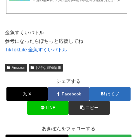
ed (通常月額980円、プライム会員は880円) が今だけ6か月分無料でました！（～11/3
0まで）この前まで9,000万曲でしたが、ついに1億曲まできましたね。 対象者かどう
か確認してみてください。6カ月無料は5880円相当分になります。やらない理由はあ
りません！Amazon Music Unlimited 6か月無料で音楽聴き放題 ちなみにプライム会
員のわたしは、このような表示になります。頻繁に Unlimited 無料サービス受けて
ますのでなかなか半年無料サービスは...
金魚すくいバトル
参考になったらぽちっと応援してね
TikTokLite 金魚すくいバトル
Amazon
お得な買物情報
シェアする
X
Facebook
はてブ
LINE
コピー
あきぽんをフォローする