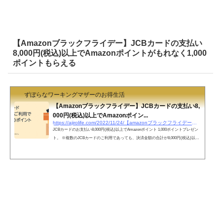
表示されない場合には、Eメールを受信したアドレスの登録されたアカウントでロ
グインしていることを確認した上で、画面の更新を少し時間をあけて数回試してみ
てください。対象者かどうかこちらから確認。 ...
【Amazonブラックフライデー】JCBカードの支払い
8,000円(税込)以上でAmazonポイントがもれなく1,000
ポイントもらえる
ずぼらなワーキングマザーのお得生活
【Amazonブラックフライデー】JCBカードの支払い8,
000円(税込)以上でAmazonポイン...
https://ajirolife.com/2022/11/24/【amazonブラックフライデー】jcbカードの支払い8000円税
JCBカードのお支払い8,000円(税込)以上でAmazonポイント 1,000ポイントプレゼン
ト。 ※複数のJCBカードのご利用であっても、決済金額の合計が8,000円(税込)以上
であれば、1アカウントにつき1,000ポイントプレゼントとなります。 対象商品：Am
azon.co.jpで販売している商品※Kindle Unlimited、Prime Video、Prime Music、Audib
leなどの定額サービスで提供しているデジタルコンテンツの料金（定額のお支払い
ではないデジタルコンテンツは対象。） 対象外：Amazonギフトカード、プリペイ
ドカード等、Amazonコイン、Amazonプ...