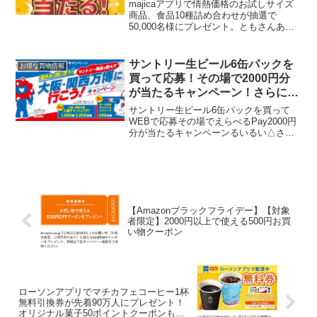
majicaアプリで情熱価格のお試しサイズ
商品、食品10種詰め合わせが抽選で
50,000名様にプレゼント。ともさんあり
がとうございます。アプリから受取店舗
を選んで応募ボタンを押して、ドンキで
期間中に500円以上お買い物するだけ。応
サントリー生ビール6缶パックを
お得な買物情報
募期間 7...
買って応募！その場で2000円分
が当たるキャンペーン！さらに大
阪・関西万博入場ペアチケットが
サントリー生ビール6缶パックを買って
1000組に当たる！
WEBで応募その場でえらべるPay2000円
分が当たるキャンペーンるいるい△さん
の投稿をみて数日後、本日ドンキで見つ
けました！やった！サントリー生ビール6
缶パック買ってその場でわかる
pic.twitte...
【Amazonブラックフライデー】【対象
者限定】2000円以上で使える500円お買
い物クーポン
ローソンアプリでマチカフェコーヒー1杯
無料引換券が先着90万人にプレゼント！
オリジナル菓子50ポイントクーポンも予