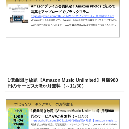
Amazonプライム会員限定！Amazon Photosに初めて
写真をアップロードでブラックフラ...
https://ajirolife.com/2022/11/21/アマゾンプライム会員限定！amazon-photosに初めて写真を
Amazonプライム会員限定で、 Amazon Photosに初めて写真をアップロードすると1,
200円のクーポンがもらえます！ 2022年11月30日23:59まで対象かどうかこちらから
確認 1. Amazon photos ダウンロード2. 写真1枚以上アップロード3. 3000円以上で使え
る1200円クーポンゲット（7日以内にメールで送付） 11月25日からのAmazonブラッ
クフライデーにも使えますね。 ちなみにAmazon Photosはフォトストレージが無制
限で無料なので、Google Photoの容量がいっぱいになりそうな場合に、少しづつ移
動してもよいかと。Amazon ...
1億曲聞き放題【Amazon Music Unlimited】月額980
円のサービスが6か月無料（～11/30）
ずぼらなワーキングマザーのお得生活
1億曲聞き放題【Amazon Music Unlimited】月額980
円のサービスが6か月無料（～11/30）
https://ajirolife.com/2022/11/09/1億曲聞き放題【amazon-music-unlimited】月額980円のサービスが6か月
1億曲以上が聴き放題、定額制音楽ストリーミングサービスのAmazon Music Unlimit