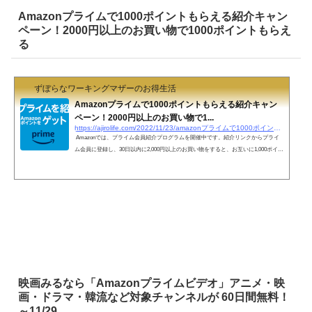
Amazonプライムで1000ポイントもらえる紹介キャン
ペーン！2000円以上のお買い物で1000ポイントもらえ
る
ずぼらなワーキングマザーのお得生活
Amazonプライムで1000ポイントもらえる紹介キャン
ペーン！2000円以上のお買い物で1...
https://ajirolife.com/2022/11/23/amazonプライムで1000ポイントもらえる紹介キャンペーン
Amazonでは、プライム会員紹介プログラムを開催中です。紹介リンクからプライ
ム会員に登録し、30日以内に2,000円以上のお買い物をすると、お互いに1,000ポイン
トもらえます。被紹介者が過去にプライム会員だったことがあると対象外です。各
ミッションを完了するごとに、本キャンペーンページ上で「クリア」と表示されま
す。（反映までに数日かかる場合あり。）本キャンペーンページ上で表示されてい
ることを確認してください。 1．紹介リンクからプライム会員へ登録２．30日以内
に2000円以上のお買い物３．30日以内に1000ポ...
映画みるなら「Amazonプライムビデオ」アニメ・映
画・ドラマ・韓流など対象チャンネルが 60日間無料！
～11/29