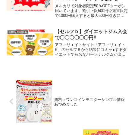
メルカリで対象者限定50％OFFクーポン
届いています。割引上限500円今週末限定
で1000円購入すると最大500円引きにな
ります。クーポンが出ているときに出品
すると1割ほど値段上げても売れやすいで
す。販売手数料実質半額のお知らせも来
【セルフｂ】ダイエットジム入会
お得な買物情報
てました...
で〇〇〇〇〇〇円!!
アフィリエイトサイト「アフィリエイト
B」のセルフＢから結果にコミッ●するダ
イエットで有名なパーソナルジムが出て
います。報酬金額ですが、、、えっと、0
が一桁多い!!マジですか～!!私、年々体重
は右肩あがりですし、いくらかお支払い
しても安く行け...
無料・ワンコインモニターサンプル情報
あつめました