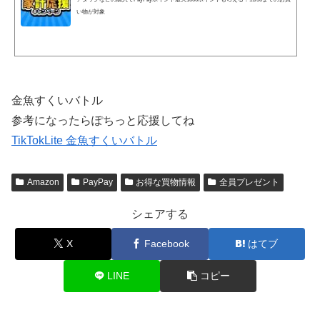
い物が対象
金魚すくいバトル
参考になったらぽちっと応援してね
TikTokLite 金魚すくいバトル
Amazon
PayPay
お得な買物情報
全員プレゼント
シェアする
X
Facebook
はてブ
LINE
コピー