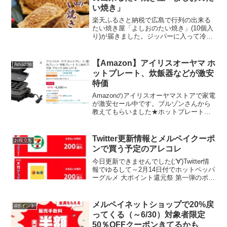
い焼き」
楽天ふるさと納税で広島で行列の出来る
たい焼き屋「よしおのたい焼き」(10個入
り)が届きました。ジッパーに入って冷凍
されています。一つ一つ手作りで焼き上
げたたい焼きは、焼きたてを冷凍にして
発送しているそう。手作り感がありま
【Amazon】アイリスオーヤマ ホ
Amazon
す。食事前でしたが、...
ットプレート、炊飯器などが激安
特価
Amazonのアイリスオーヤマストアで家電
が激安セール中です。ブルゾンさんから
教えてもらいました★ホットプレート
48%OFF ￥4,680アイリスオーヤマ ホッ
トプレート 煙が出にくい 大型 焼肉プレ
ート 平面プレート たこ焼きプレート ...
Twitter更新情報とメルペイクーポ
お役立ち
ンで買う予定のアレコレ
今日更新できませんでした(;'∀')Twitter情
報でゆるして～2月14日付でホットペッパ
ーグルメ 大ポイント還元祭 第一弾のポイ
ント入ってました！ホットペッパーグル
メのキャンペーン参加で限定ポイントが
着弾❢ pic.twitter.co...
メルペイネットショップで20%戻
dポイント
ってくる（～6/30）対象者限定
50％OFFクーポンきてるかも