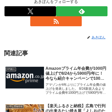
あきぽんをフォローする
あきぽん
関連記事
Amazonプライム年会費が1000円
0円購入
値上げで8/24から5900円/年に！
今なら紹介キャンペーンで1000
ポイントもらえる
アマゾンが4年ぶりにプライム年会費の値
上げを発表しました。 8/24新規入会より
プライム会費年1000円上げで5900円/年に
既存会員は9/24以降の請求から、改定後
の会費が適用されます。 月間プランの会
費: 500円 (税込) → 60...
【楽天ふるさと納税】広島で行列
お得な買物情報
の出来るたい焼き屋「よしおのた