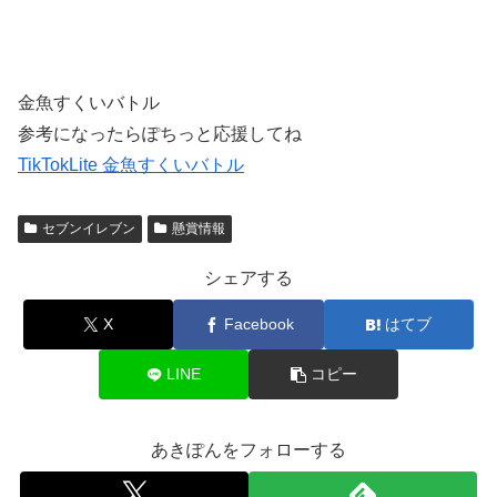
（木）～12月11日（日） 本日11/23からのセブンプライチ
金魚すくいバトル
参考になったらぽちっと応援してね
TikTokLite 金魚すくいバトル
セブンイレブン
懸賞情報
シェアする
X
Facebook
はてブ
LINE
コピー
あきぽんをフォローする