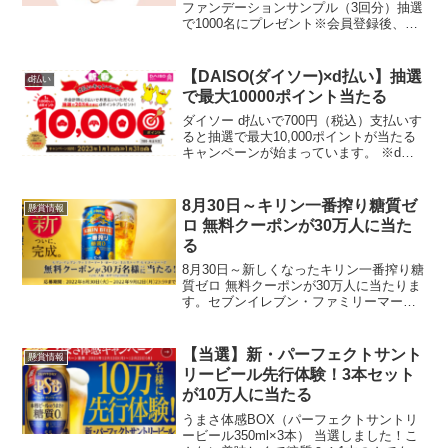
ファンデーションサンプル（3回分）抽選
で1000名にプレゼント※会員登録後、会
員番号が必要です ・応募受付期間①：
2026年8月6日（木）10:00 ～ 2026年8月
23日（日） ・応募受付期間②：2...
【DAISO(ダイソー)×d払い】抽選
d払い
で最大10000ポイント当たる
ダイソー d払いで700円（税込）支払いす
ると抽選で最大10,000ポイントが当たる
キャンペーンが始まっています。 ※d払
い（コード決済）で700円（税込）以上を
お支払いした決済が対象です。dポイント
のご利用分も対象です。 ※購入回数に応
8月30日～キリン一番搾り糖質ゼ
懸賞情報
じ...
ロ 無料クーポンが30万人に当た
る
8月30日～新しくなったキリン一番搾り糖
質ゼロ 無料クーポンが30万人に当たりま
す。セブンイレブン・ファミリーマー
ト・ローソン・ミニストップ・セイコー
マートで引き換え可能。＼おいしさ大刷
新／#新一番搾り糖質ゼロ🍺無料クーポン
【当選】新・パーフェクトサント
懸賞情報
が当たるキャンペ...
リービール先行体験！3本セット
が10万人に当たる
うまさ体感BOX（パーフェクトサントリ
ービール350ml×3本） 当選しました！こ