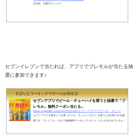
1日1回、当選のチャンス！
セブンイレブンで当たれば、アプリでプレモルが当たる抽
選に参加できます♪
ずぼらなワーキングマザーのお得生活
セブンアプリでビール・チューハイを買うと抽選で「プ
レモル」無料クーポン当たる...
https://ajirolife.com/2022/11/24/セブンアプリでビール・チューハイを買うと抽選-4
セブンアプリを提示してお酒（ビール・チューハイなど）を買うと1日1回できる抽
選でザ・プレミアム・モルツ各種無料クーポンプレゼント もらえるのはプレモル各
種500ml、350ml セブンイレブンアプリにBar Pomumの無料クーポンが届いていま
した。確認してみてください。お酒買うごとに参加できます引き換えるときは、セ
ブンアプリのバーコード提示を忘れずに。毎日1本ずつ(^^♪ 購入期間：11月24日