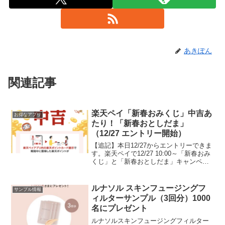
あきぽん
関連記事
楽天ペイ「新春おみくじ」中吉あ
お得なアプリ
たり！「新春おとしだま」
（12/27 エントリー開始）
【追記】本日12/27からエントリーできま
す。楽天ペイで12/27 10:00～「新春おみ
くじ」と「新春おとしだま」キャンペー
ンを開催します。最大1000％還元や1万ポ
イントなどプレゼント。楽天ペイアプリ
お買い物分ポイント増量！新春おみく
ルナソル スキンフュージングフ
サンプル情報
じ...
ィルターサンプル（3回分）1000
名にプレゼント
ルナソルスキンフュージングフィルター