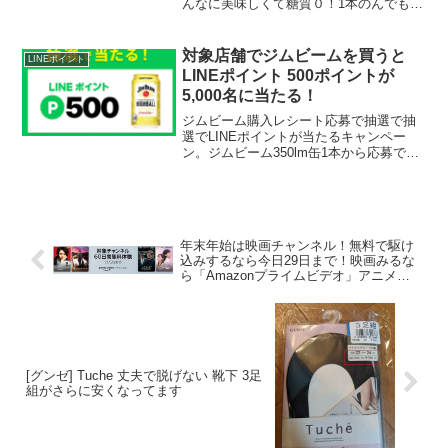
んなに美味しくて糖質０！1本のんでもカ
ロリー100kal以下はダイエット中でも罪
悪感なく飲める！ハッシュタグ#パーフェ
クトサントリービール #PSB #飲み比...
対象店舗でジムビームを買うと
LINEポイント
LINEポイント 500ポイントが
5,000名に当たる！
ジムビーム購入レシート応募で抽選で抽
選でLINEポイントが当たるキャンペー
ン。ジムビーム350lm缶1本から応募でき
ます。るいるいさん、ちゃんこママさん
が当たっているのをみて今日突撃しまし
た！結果2/2当たりました！波に乗れまし
た(((o(...
年末年始は映画チャンネル！無料で駆け
込みするなら今日29日まで！映画みるな
ら「Amazonプライムビデオ」アニメ・
映画・ドラマ・韓流など対象チャンネル
が 60日間無料！～11/29
[グンゼ] Tuche 丈夫で脱げない 靴下 3足
組がさらに安くなってます