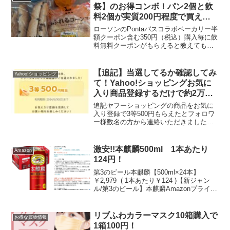
き合いく...
祭】のお得コンボ！パン2個と飲
料2個が実質200円程度で買え
る！
ローソンのPontaパスコラボベーカリー半
額クーポン含む350円（税込）購入毎に飲
料無料クーポンがもらえると教えてもら
って268円でこれだけ買えました！Ponta
パスクーポンで・コラボベーカリー300円
→150円・マチカフェコーヒーS 無料...
【追記】当選してるか確認してみ
Yahoo!ショッピング
て！Yahoo!ショッピングお気に
入り商品登録するだけで約2万名
にヤフーショッピング商品券500
追記ヤフーショッピングの商品をお気に
円プレゼント！
入り登録で3等500円もらえたとフォロワ
ー様数名の方から連絡いただきました！
こちらから確認できます追記終わり。ヤ
フーショッピングの商品をお気に入り登
録するだけで、抽選で約2万名にヤフーシ
激安!!本麒麟500ml 1本あたり
Amazon
ョッピング商品券プ...
124円！
第3のビール本麒麟【500ml×24本】
￥2,979 ( 1本あたり￥124 )【新ジャン
ル/第3のビール】本麒麟Amazonプライム
登録キャンペーンAmazonでは、プライム
会員紹介プログラムを開催中です。紹介
リンクからプライム会員に登...
リブふわカラーマスク10箱購入で
お得な買物情報
1箱100円！