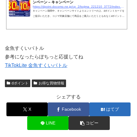
ンペーン – キャンペーン
https://dpoint.docomo.ne.jp/cp_2/kojima_221210_3772/index.html
キャンペーン期間中、キャンペーンサイトよりエントリーの上、dポイントカードを
ご提示いただき、コジマ対象店舗にて商品をご購入いただくともれなくdポイントを
10倍進呈いたします。はじめてご利用の方はもれなくdポイント30倍進呈いたしま
す。「dポイントクラブ」は、誰でも入会できる入会金・年会費無料のおトクなポイ
ントプログラムです。
金魚すくいバトル
参考になったらぽちっと応援してね
TikTokLite 金魚すくいバトル
dポイント
お得な買物情報
シェアする
X
Facebook
はてブ
LINE
コピー