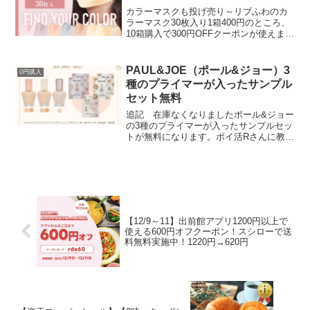
カラーマスクも投げ売り～リブふわのカ
ラーマスク30枚入り1箱400円のところ、
10箱購入で300円OFFクーポンが使えま
す。30枚入り×10箱 合計300枚で1000円
（送料無料）今なら（ ピンク / ライラッ
クアッシュ / アプリコットオ...
PAUL&JOE（ポール&ジョー）3
0円購入
種のプライマーが入ったサンプル
セット無料
追記 在庫なくなりましたポール&ジョー
の3種のプライマーが入ったサンプルセッ
トが無料になります。ポイ活Rさんに教え
てもらいました★ありがとうございま
す。プライマーのサンプルセット＜セッ
ト内容＞・モイスチュアライジング ファ
ンデーション プラ...
【12/9～11】出前館アプリ1200円以上で
使える600円オフクーポン！スシローで送
料無料実施中！1220円→620円