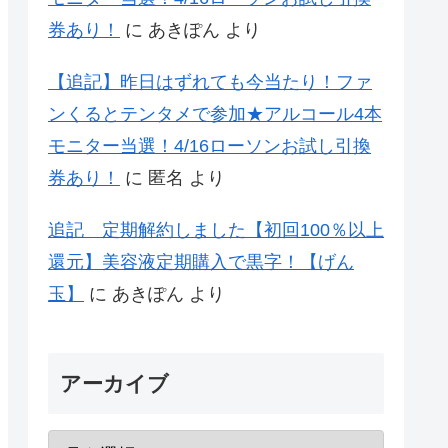
券あり！
に
あきぽん
より
【追記】昨日はずれても今当たり！ファ
ンくるとテンタメで参加★アルコール4本
モニター当選！4/16ローソンお試し引換
券あり！
に
匿名
より
追記 定期解約しました【初回100％以上
還元】美容液定期購入で黒字！【げん
玉】
に
あきぽん
より
アーカイブ