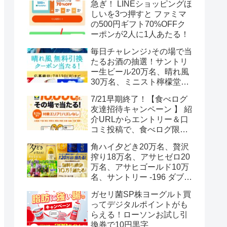
急ぎ！ LINEショッピングほ
しいを3つ押すと ファミマ
の500円ギフト70%OFFク
ーポンが2人に1人あたる！
毎日チャレンジ♪その場で当
たるお酒の抽選！サントリ
ー生ビール20万名、晴れ風
30万名、ミニスト檸檬堂2
万名、ブラックニッカハイ
7/21早期終了！【食べログ
ボール12.3万名
友達招待キャンペーン 】 紹
介URLからエントリー＆口
コミ投稿で、食べログ限定
Vポイント最大12000ポイン
角ハイ夕どき20万名、贅沢
トがもらえる
搾り18万名、アサヒゼロ20
万名、アサヒゴールド10万
名、サントリー -196 ダブル
レモン70万名様(35万組)
ガセリ菌SP株ヨーグルト買
ってデジタルポイントがも
らえる！ローソンお試し引
換券で10円黒字