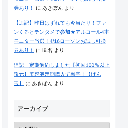
券あり！
に
あきぽん
より
【追記】昨日はずれても今当たり！ファ
ンくるとテンタメで参加★アルコール4本
モニター当選！4/16ローソンお試し引換
券あり！
に
匿名
より
追記 定期解約しました【初回100％以上
還元】美容液定期購入で黒字！【げん
玉】
に
あきぽん
より
アーカイブ