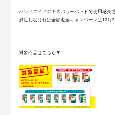
バンドエイドのキズパワーパッドで
使用感実感‼
満足しなければ
全額
返金
キャンペーンは12月
対象商品はこちら▼