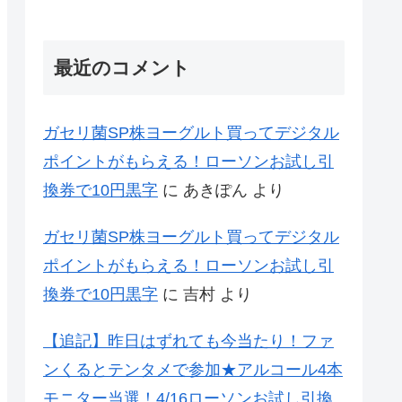
最近のコメント
ガセリ菌SP株ヨーグルト買ってデジタル
ポイントがもらえる！ローソンお試し引
換券で10円黒字
に
あきぽん
より
ガセリ菌SP株ヨーグルト買ってデジタル
ポイントがもらえる！ローソンお試し引
換券で10円黒字
に
吉村
より
【追記】昨日はずれても今当たり！ファ
ンくるとテンタメで参加★アルコール4本
モニター当選！4/16ローソンお試し引換