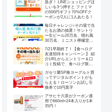
急ぎ！ LINEショッピングほ
しいを3つ押すと ファミマ
の500円ギフト70%OFFク
ーポンが2人に1人あたる！
毎日チャレンジ♪その場で当
たるお酒の抽選！サントリ
ー生ビール20万名、晴れ風
30万名、ミニスト檸檬堂2
万名、ブラックニッカハイ
7/21早期終了！【食べログ
ボール12.3万名
友達招待キャンペーン 】 紹
介URLからエントリー＆口
コミ投稿で、食べログ限定
Vポイント最大12000ポイン
ガセリ菌SP株ヨーグルト買
トがもらえる
ってデジタルポイントがも
らえる！ローソンお試し引
換券で10円黒字
アサヒ十六茶がクーポン適
用で660ml×24本入りが1本
35円！