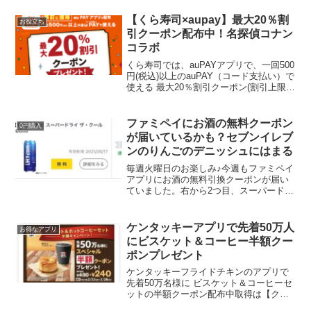
てもらいました。アプリのお知らせにあ
ります。エントリーが必要です。購入後
【くら寿司×aupay】最大20％割
お役立ち
でも8/31ま...
引クーポン配布中！名探偵コナン
コラボ
くら寿司では、auPAYアプリで、一回500
円(税込)以上のauPAY（コード支払い）で
使える 最大20％割引クーポン(割引上限：
800円)を配布中です。500円以上決済で利
用可能。4,000円の決済で割引上限最大
800円。auPAYアプリ...
ファミペイにお酒の無料クーポン
0円購入
が届いているかも？セブンイレブ
ンのりんごのデニッシュにはまる
毎週火曜日のお楽しみ♪今週もファミペイ
アプリにお酒の無料引換クーポンが届い
ていました。右から2つ目、スーパードラ
イの新商品、「DRY COOL」何だかスポ
ーツドリンクみたいなデザインですね。
新しいスーパードライを無料でお試しで
ケンタッキーアプリで先着50万人
お得なアプリ
きてうれしいで...
にビスケット＆コーヒー半額クー
ポンプレゼント
ケンタッキーフライドチキンのアプリで
先着50万名様に ビスケット＆コーヒーセ
ットの半額クーポン配布中取得は【クー
ポンを取得】を押すだけ！気になる方は