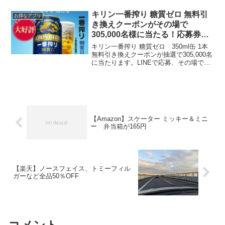
お早目に。＝＝＼公式アプリ限定／先着
50万名様に半額クーポン配布中＝＝ビス
キリン一番搾り 糖質ゼロ 無料引
お得なアプリ
ケット＆ホットコー...
き換えクーポンがその場で
305,000名様に当たる！応募券あ
り セブンアプリでPSB、サント
キリン一番搾り 糖質ゼロ 350ml缶 1本
リー生ビールが抽選で当たる
無料引き換えクーポンが抽選で305,000名
に当たります。LINEで応募、その場で当
選がわかります。応募期間：2023年10月
10日（火）11時00分から10月16日（月）
23時59分までセブン-...
【Amazon】スケーター ミッキー＆ミニ
ー 弁当箱が165円
【楽天】ノースフェイス、トミーフィル
ガーなど全品50％OFF