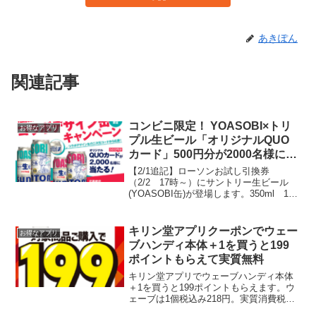
あきぽん
関連記事
コンビニ限定！ YOASOBI×トリ
お得なアプリ
プル生ビール「オリジナルQUO
カード」500円分が2000名様に当
たる！ローソンお試し引換券にあ
【2/1追記】ローソンお試し引換券
り
（2/2 17時～）にサントリー生ビール
(YOASOBI缶)が登場します。350ml 100
ポイント500ml 130ポイントQRコード
付きの缶であれば、1本で毎日抽選できま
す♪追記おわりコンビニ限定 YO...
キリン堂アプリクーポンでウェー
お得なアプリ
ブハンディ本体＋1を買うと199
ポイントもらえて実質無料
キリン堂アプリでウェーブハンディ本体
＋1を買うと199ポイントもらえます。ウ
ェーブは1個税込み218円。実質消費税分
の19円になります！るいるいさんに教え