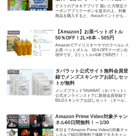
3000円分のえらべるPayがもらえ
クスリのアオキアプリで 届いた方限定ク
るキャンペーンも！
ーポンアプリクーポンを提示の上、対象
商品を購入すると、Aocaポイントがもら
えます。新しいクーポンが配信されまし
た。対象のジョンソンスクラビングバブ
ル購入でそれぞれポイントがもらえま
【Amazon】お茶ペットボトル
Amazon
す。早速買ってきまし...
50％OFF！2L×6本→505円
Amazonでアイリスオーヤマのラベルレス
お茶 ペットボトル 50％OFFクーポン出
現中です。2リットル×6本で505円！！ア
イリスオーヤマ お茶 2L×6本 緑茶 国産茶
葉 ラベルレス ペットボトル アイリスオ
ーヤマ 烏龍茶 2L×6本...
タバラット公式サイト無料会員登
0円購入
録でメンズスキンケアお試しセッ
トが無料
メンズブランドTAVARAT（タバラット）
公式オンラインストアに新規会員登録で
BILDスキンケアお試しセット （オールイ
ンワンローション・洗顔サンプル）3パッ
クが無料になります。ぱやぱやさんから
教えてもらいました。いつもありがとう
Amazon Prime Video対象チャン
Amazon
ございます...
ネル60日間無料！～1/30
本日までAmazon Prime Videoの対象チャ
ンネルで60日間無料で体験できるキャン