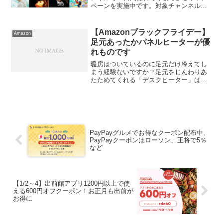
ペーンを実施中です。対象チャンネル：
大阪チャンネルセレクト、NHKこどもパ
ーク、プラス松竹、韓流チャンネル、日
本映画NET、プラスGAGA、時代劇...
【Amazonブラックフライデー】
Amazon
足元あったかパネルヒーターが優
れものです
暖房はついているのに足元だけ冷えてし
まう経験ないですか？足元をじんわりあ
たためてくれる「デスクヒーター」は今
冬も大活躍。去年の冬に子供の勉強机の
下に置く用にと購入しました。すぐに温
まり、長時間（4時間以上）使用すると自
動的に電源がオフになる...
PayPayグルメでお得なクーポン配布中、
PayPayクーポンはローソン、王将で5％
など
【1/2～4】出前館アプリ1200円以上で使
える600円オフクーポン！お正月も出前が
お得に