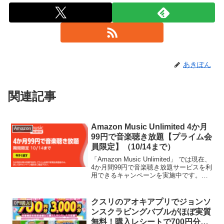
あきぽん
関連記事
Amazon Music Unlimited 4か月
Amazon
99円で音楽聴き放題【プライム会
員限定】（10/14まで）
「Amazon Music Unlimited」 では現在、
4か月間99円で音楽聴き放題サービスを利
用できるキャンペーンを実施中です。プ
ライム会員で、Amazon Music Unlimited
への新規会員登録した方が対象。30日以
内に解約...
クスリのアオキアプリでジョンソ
0円購入
ンスクラビングバブルがほぼ実質
無料！購入レシートで700円分、