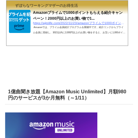
ずぼらなワーキングマザーのお得生活
Amazonプライムで1000ポイントもらえる紹介キャン
ペーン！2000円以上のお買い物で1...
https://ajirolife.com/2022/11/23/amazonプライムで1000ポイントもらえる紹介キャンペーン
Amazonでは、プライム会員紹介プログラムを開催中です。紹介リンクからプライ
ム会員に登録し、30日以内に2,000円以上のお買い物をすると、お互いに1,000ポイン
トもらえます。被紹介者が過去にプライム会員だったことがあると対象外です。各
ミッションを完了するごとに、本キャンペーンページ上で「クリア」と表示されま
す。（反映までに数日かかる場合あり。）本キャンペーンページ上で表示されてい
ることを確認してください。 1．紹介リンクからプライム会員へ登録２．30日以内
に2000円以上のお買い物３．30日以内に1000ポ...
1億曲聞き放題【Amazon Music Unlimited】月額980
円のサービスが3か月無料（～1/11）