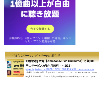
ずぼらなワーキングマザーのお得生活
1億曲聞き放題【Amazon Music Unlimited】月額980
円のサービスが3か月無料（～1/11）
https://ajirolife.com/2022/12/09/1億曲聞き放題【amazon-music-unlimited】月額980円のサービスが3か月
1億曲以上が聴き放題、定額制音楽ストリーミングサービスのAmazon Music Unlimit
ed (通常月額980円、プライム会員は880円) が今だけ3か月分無料でました！（～1/11
まで）オフライン再生OK、追加利用金なしで高音質で1億曲以上が聴き放題この前
まで9,000万曲でしたが、ついに1億曲まできましたね。対象者かどうか確認してみ
てください。 3カ月無料は2940円相当分になります。やらない理由はありません！A
mazon Music Unlimited 3か月無料で音楽聴き放題 ちなみにプライム会員のわたし
は、このような表示になります。頻繁に U...