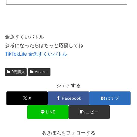
023年1月5日23時59分 おなじみのいないいないばあっ！おじゃる丸、コッシー、忍
たま乱太郎など2か月の料金は月額￥10で、その後は月額￥397になります。 2か月
間満了後は、各チャンネルの通常の月額料金がかかりますが、いつでもキャンセル
できます。解約するの忘れそうだなって場合は...
金魚すくいバトル
参考になったらぽちっと応援してね
TikTokLite 金魚すくいバトル
0円購入
Amazon
シェアする
X
Facebook
はてブ
LINE
コピー
あきぽんをフォローする