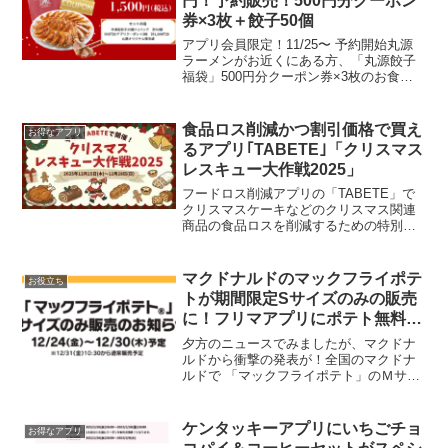
円！予約販売！500円分クーポン
券×3枚＋餃子50個
アプリ会員限定！11/25〜 予約開始丸源
ラーメンがお近くにある方、「丸源餃子
福袋」500円分クーポン券×3枚のお食事
券+冷凍生餃子50個が1500円で購入でき
ます。予約はクーポンは1会計に1枚、
1,000円(税込)以上で1枚(500円)利...
食品ロス削減かつ割引価格で買え
お得なアプリ
るアプリ｢TABETE｣「クリスマス
レスキュー大作戦2025」
フードロス削減アプリの「TABETE」で
クリスマスケーキなどのクリスマス関連
商品の食品ロスを削減するための特別企
画「クリスマスレスキュー大作戦2025」
がはじまりました。クリスマス関連商品
（ケーキ、惣菜、チキン、ベーカリーな
マクドナルドのマックフライポテ
お役立ち
ど） をレスキュ...
トが期間限定Sサイズのみの販売
に！フリマアプリにポテト無料引
換券あります！
夕方のニュースでみましたが、マクドナ
ルドから衝撃の発表が！全国のマクドナ
ルドで 「マックフライポテト」のＭサイ
ズとＬサイズの販売を12月24日～30日の
間、休止します。その間はＳサイズのみ
の販売となり、セットのポテトもM,Lサイ
ケンタッキーアプリにいちごチョ
お得なアプリ
ズは休止だそ...