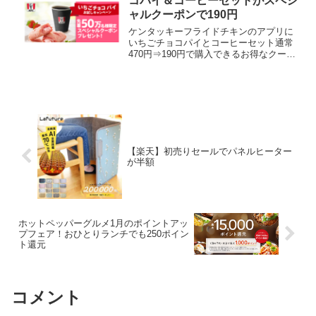
コパイ＆コーヒーセットがスペシ
ャルクーポンで190円
ケンタッキーフライドチキンのアプリに
いちごチョコパイとコーヒーセット通常
470円⇒190円で購入できるお得なクーポ
ンが配信中です。 配布期間
2022/1/26(水)10:00〜2022/1/28(金)18:00
※配布期間中でも先着50万名...
【楽天】初売りセールでパネルヒーター
が半額
ホットペッパーグルメ1月のポイントアッ
プフェア！おひとりランチでも250ポイン
ト還元
コメント