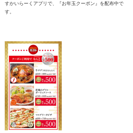
すかいらーく
アプリで、『お年玉
クーポン
』を配布
中で
す。