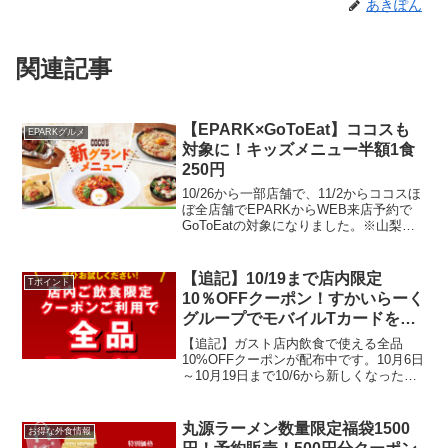
あきぽん
関連記事
【EPARK×GoToEat】ココスも
EPARKグルメ
対象に！キッズメニュー半額1食
250円
10/26から一部店舗で、11/2からココスほ
ぼ全店舗でEPARKからWEB来店予約で
GoToEatの対象になりました。※山梨・
富山・石川・福井・岐阜・滋賀・奈良県
と京都府内のココスを除きます。ランチ
500円×人数ディナー1000円×人数プ...
【追記】10/19まで店内限定
Tポイント
10％OFFクーポン！すかいらーく
グループでモバイルTカードを提
示でTポイント100ポイントらも
【追記】ガスト店内飲食で使える全品
える！テイクアウトも対象♪
10%OFFクーポンが配布中です。10月6日
～10月19日まで10/6から新しくなったメ
ニュー＆チーズINハンバーグがクーポン
で10％引きになります。平日限定
（10:30〜17:00）の日替わりランチにも
丸源ラーメン数量限定福袋1500
お得な外食情報
使...