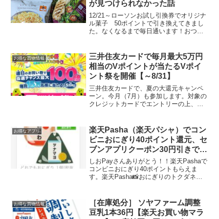
が見つけられなかった話
12/21～ローソンお試し引換券でオリジナ
ル菓子 50ポイントで引き換えてきまし
た。なくなるまで毎日通います！おつま
み用にサラダチキンは100ポイント。そう
いえばサラダチキンの引き換えで思い出
しましたが、ちょっと聞いてください。
三井住友カードで毎月最大5万円
お得な買物情報
スティック状...
相当のVポイントが当たるVポイ
ント祭を開催【～8/31】
三井住友カードで、夏の大還元キャンペ
ーン。今月（7月）も参加します。対象の
クレジットカードでエントリーの上、各
月合計1万円（税込み）以上利用すると、
5万ポイントが毎月100名、1,000ポイント
が毎月5,000名、100ポイントが毎月15
楽天Pasha（楽天パシャ）でコン
お得なアプリ
万...
ビニおにぎり40ポイント還元、セ
ブンアプリクーポン30円引きで合
わせて70円引き♪
しおPayさんありがとう！！楽天Pashaで
コンビニおにぎり40ポイントもらえま
す。楽天Pasha📸おにぎりのトクダネき
たー！🔶税抜80円以上⇨40p付与▫️個装のお
にぎり(手巻/直巻)▫️対象コンビニ限定⇨セ
ブン/ファミマ/ローソンなどメ...
［在庫処分］ ソヤファーム調整
お得な買物情報
豆乳1本36円【楽天お買い物マラ