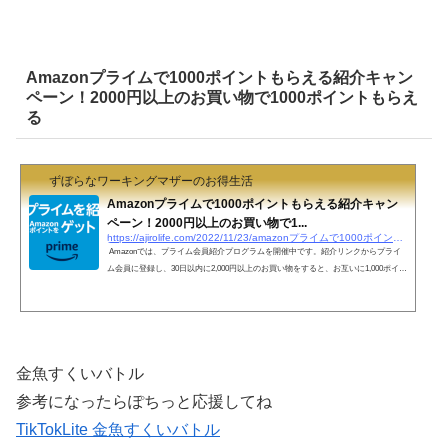
Amazonプライムで1000ポイントもらえる紹介キャン
ペーン！2000円以上のお買い物で1000ポイントもらえ
る
ずぼらなワーキングマザーのお得生活
Amazonプライムで1000ポイントもらえる紹介キャン
ペーン！2000円以上のお買い物で1...
https://ajirolife.com/2022/11/23/amazonプライムで1000ポイントもらえる紹介キャンペーン
Amazonでは、プライム会員紹介プログラムを開催中です。紹介リンクからプライ
ム会員に登録し、30日以内に2,000円以上のお買い物をすると、お互いに1,000ポイン
トもらえます。被紹介者が過去にプライム会員だったことがあると対象外です。各
ミッションを完了するごとに、本キャンペーンページ上で「クリア」と表示されま
す。（反映までに数日かかる場合あり。）本キャンペーンページ上で表示されてい
ることを確認してください。 1．紹介リンクからプライム会員へ登録２．30日以内
に2000円以上のお買い物３．30日以内に1000ポ...
金魚すくいバトル
参考になったらぽちっと応援してね
TikTokLite 金魚すくいバトル