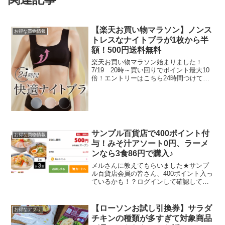
【楽天お買い物マラソン】ノンス
お得な買物情報
トレスなナイトブラが1枚から半
額！500円送料無料
楽天お買い物マラソン始まりました！
7/19 20時～買い回りでポイント最大10
倍！エントリーはこちら24時間つけてい
てもノンストレスなナイトブラが
50％OFFで500円快適ナイトブラが
50％OFFクーポン利用で500円（送料無
料）3枚買っ...
サンプル百貨店で400ポイント付
お得な買物情報
与！みそ汁アソート0円、ラーメ
ンなら3食86円で購入♪
メルさんに教えてもらいました★サンプ
ル百貨店会員の皆さん、400ポイント入っ
ているかも！？ログインして確認してみ
てください。全員かわかりませんが、
9/11付で特別ポイント400ポイント付与さ
れています。400ポイントでみそ汁アソー
【ローソンお試し引換券】サラダ
お得なアプリ
ト25個入...
チキンの種類が多すぎて対象商品