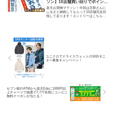
ソン】10店舗買い回りでポイント
最大44倍！
楽天お買物マラソン！今回は旦那さんに
ふるさと納税してもらって10店舗完走目
指して走ります！エントリーはこちら楽
天お買物マラソンスロットはこちらメル
さんから教えてもらいました★ソヤファ
ームのおいしさスッキリ 調製豆乳 200ml
紙パック×96...
ユニクロでドライスウェットのSNSモニ
ター募集キャンペーン！
セブン銀行ATMから楽天Edyに1000円以
上チャージで抽選で7,777名様にコンビニ
無料クーポンが当たる！