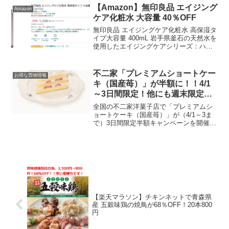
ポイント還元上限500ポイント／回300...
【Amazon】無印良品 エイジング
Amazon
ケア化粧水 大容量 40％OFF
無印良品 エイジングケア化粧水 高保湿タ
イプ大容量 400mL 岩手県釜石の天然水を
使用したエイジングケアシリーズ：ハリ
と乾燥が気になる肌におすすめです。
椿、バラ、柚子など10種の天然うるおい
成分と、ヒアルロン酸、コラーゲンなど7
不二家「プレミアムショートケー
お得な買物情報
種の機能成...
キ（国産苺）」が半額に！！4/1
～3日間限定！他にも週末限定価
格のケーキも
全国の不二家洋菓子店で「プレミアムシ
ョートケーキ（国産苺）」が（4/1～3ま
で）3日間限定半額キャンペーンを開催し
ます。2024年4月1日（月）～3日（水）3
日間限定「プレミアムショートケーキ
（国産苺）」通常価格 税込594円→税込
297円...
【楽天マラソン】チキンネットで青森県
産 五穀味鶏の焼鳥が68％OFF！20本800
円