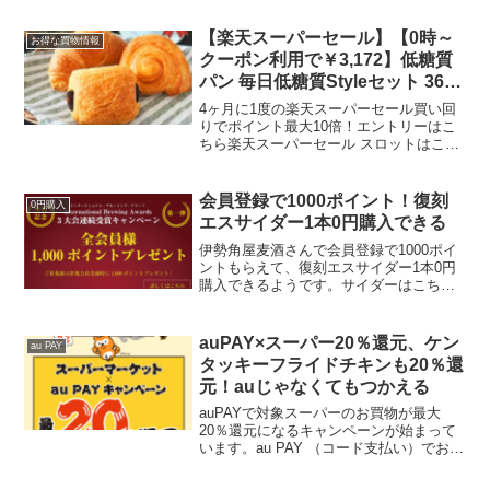
ります。1個100円以下人気のベーカリー
が品質そのまま冷凍お届け！数量限定...
【楽天スーパーセール】【0時～
お得な買物情報
クーポン利用で￥3,172】低糖質
パン 毎日低糖質Styleセット 36個
入り
4ヶ月に1度の楽天スーパーセール買い回
りでポイント最大10倍！エントリーはこ
ちら楽天スーパーセール スロットはこち
ら5と0のつく日はエントリー＆楽天カー
ド利用でポイント5倍【12/10(土)～クーポ
ン利用で￥3,172】低糖質 パン 毎日低...
会員登録で1000ポイント！復刻
0円購入
エスサイダー1本0円購入できる
伊勢角屋麦酒さんで会員登録で1000ポイ
ントもらえて、復刻エスサイダー1本0円
購入できるようです。サイダーはこちら
から送料720円かかりますが、送料もポイ
ント使えて、280円までの商品が0円で買
えます。ポイント内で買えるのはサイダ
auPAY×スーパー20％還元、ケン
au PAY
ー1本だけ...
タッキーフライドチキンも20％還
元！auじゃなくてもつかえる
auPAYで対象スーパーのお買物が最大
20％還元になるキャンペーンが始まって
います。au PAY （コード支払い）でお支
払いで、200円（税込）毎に40ポイント
（20％）を還元対象スーパーはこちら↓■