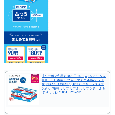
【クーポン利用で1000円 1/24(火)20:00～＼先
着順／】日本製 リブふわ マスク 不織布 1200
枚( 30枚入り x40箱 ) | 丸ひも プリーツタイプ
訳あり *箱潰れ リブ リブふわ リブラボ りぶら
ぼ りぶふわ 4580101202481