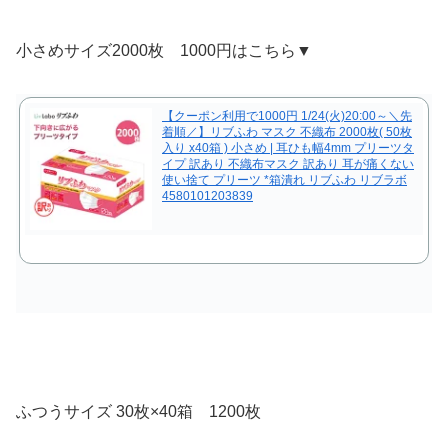
小さめサイズ2000枚 1000円はこちら▼
【クーポン利用で1000円 1/24(火)20:00～＼先
着順／】リブふわ マスク 不織布 2000枚( 50枚
入り x40箱 ) 小さめ | 耳ひも幅4mm プリーツタ
イプ 訳あり 不織布マスク 訳あり 耳が痛くない
使い捨て プリーツ *箱潰れ リブふわ リブラボ
4580101203839
ふつうサイズ 30枚×40箱 1200枚