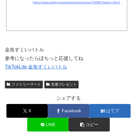
https://www.clubjt.jp/campaign/introducee/79098?token=29e32320ecba11edb79cd63851941565
金魚すくいバトル
参考になったらぽちっと応援してね
TikTokLite 金魚すくいバトル
ファミリーマート
先着プレゼント
シェアする
X
Facebook
はてブ
LINE
コピー