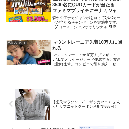
3500名にQUOカードが当たる！
ファミマプライチにモナカジャン
ボあり（4/7まで）
森永のモナカジャンボを買ってQUOカー
ドが当たるキャンペーンを実施中です。
【Aコース】ジャンボオリジナル SUPER
EIGHT QUOカード500円分 1個購入で
一口 3,000名【Bコース】ジャンボ柄
QUOカード10,000円分 5個購...
マウントレーニア先着10万人に贈
先着プレゼント
れる
マウントレーニアが10万人プレゼント
LINEでメッセージカード作成すると友達
に贈れます。コンビニで引き換え セブ
ンイレブンまたはローソン選択できま
す。無料引換クーポンが使えるのは自分
か贈った相手どちらか1人だそう。引換期
限 ～3/31まで
【楽天マラソン】イーザッカマニア ふん
わりリブニットクーポン利用で555円！