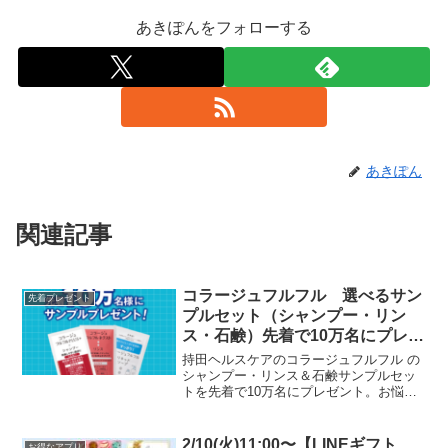
あきぽんをフォローする
あきぽん
関連記事
コラージュフルフル 選べるサン
先着プレゼント
プルセット（シャンプー・リン
ス・石鹸）先着で10万名にプレゼ
ント
持田ヘルスケアのコラージュフルフル の
シャンプー・リンス＆石鹸サンプルセッ
トを先着で10万名にプレゼント。お悩み
に合わせて4タイプから選べます。・乾燥
しやすい頭皮向けセット 先着40,000名様
コラージュフルフルプラスシャンプー＜
2/10(火)11:00〜【LINEギフト
お得なアプリ