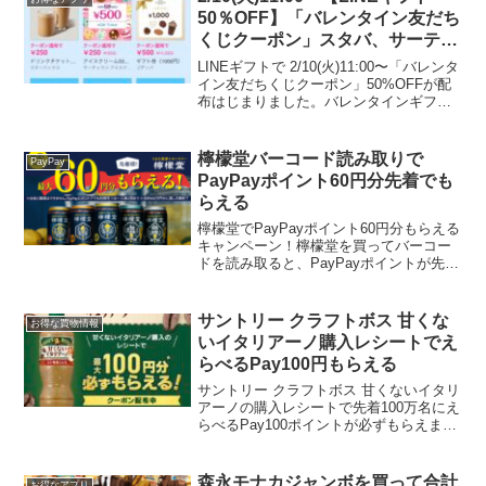
うるおい＞...
50％OFF】「バレンタイン友だち
くじクーポン」スタバ、サーティ
ワンなど
LINEギフトで 2/10(火)11:00〜「バレンタ
イン友だちくじクーポン」50%OFFが配
布はじまりました。バレンタインギフト
くじ｜LINEギフト・スタバ 500円→250
円・サーティワン 500円→250円・ゴディ
バ 1,000円→5...
檸檬堂バーコード読み取りで
PayPay
PayPayポイント60円分先着でも
らえる
檸檬堂でPayPayポイント60円分もらえる
キャンペーン！檸檬堂を買ってバーコー
ドを読み取ると、PayPayポイントが先着
でもらえます。Twitterのお友達から教え
てもらいました★１日１回PayPayポイン
ト30円分×2回分1アカウントで...
サントリー クラフトボス 甘くな
お得な買物情報
いイタリアーノ購入レシートでえ
らべるPay100円もらえる
サントリー クラフトボス 甘くないイタリ
アーノの購入レシートで先着100万名にえ
らべるPay100ポイントが必ずもらえま
す。購入前にクーポンを取得しておきま
す。2/24〜3/23
森永モナカジャンボを買って合計
お得なアプリ