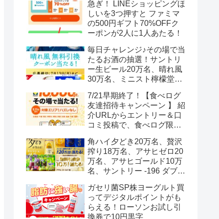
急ぎ！ LINEショッピングほ
しいを3つ押すと ファミマ
の500円ギフト70%OFFク
ーポンが2人に1人あたる！
毎日チャレンジ♪その場で当
たるお酒の抽選！サントリ
ー生ビール20万名、晴れ風
30万名、ミニスト檸檬堂2
万名、ブラックニッカハイ
7/21早期終了！【食べログ
ボール12.3万名
友達招待キャンペーン 】 紹
介URLからエントリー＆口
コミ投稿で、食べログ限定
Vポイント最大12000ポイン
角ハイ夕どき20万名、贅沢
トがもらえる
搾り18万名、アサヒゼロ20
万名、アサヒゴールド10万
名、サントリー -196 ダブル
レモン70万名様(35万組)
ガセリ菌SP株ヨーグルト買
ってデジタルポイントがも
らえる！ローソンお試し引
換券で10円黒字