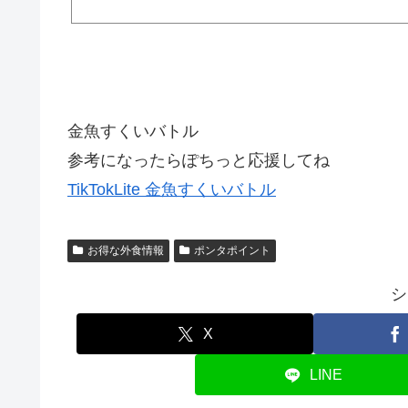
お会計でご利用いただけます。
金魚すくいバトル
参考になったらぽちっと応援してね
TikTokLite 金魚すくいバトル
お得な外食情報
ポンタポイント
シ
X
LINE