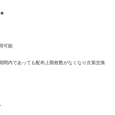
★
利用可能
配布期間内であっても配布上限枚数がなくなり次第交換
。