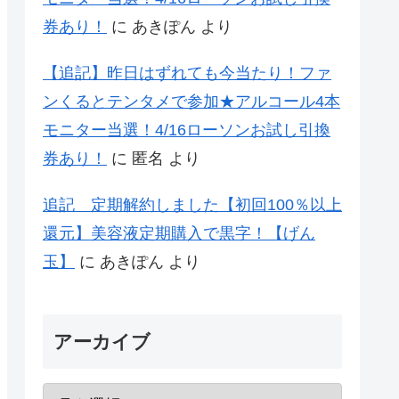
券あり！
に
あきぽん
より
【追記】昨日はずれても今当たり！ファ
ンくるとテンタメで参加★アルコール4本
モニター当選！4/16ローソンお試し引換
券あり！
に
匿名
より
追記 定期解約しました【初回100％以上
還元】美容液定期購入で黒字！【げん
玉】
に
あきぽん
より
アーカイブ