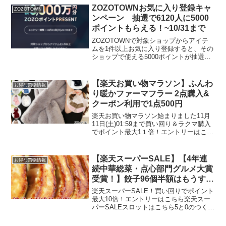
時には買取金額が10%UP！しかも来年の
ZOZOTOWNお気に入り登録キャ
ZOZOTOWN
11月30日ま...
ンペーン 抽選で6120人に5000
ポイントもらえる！~10/31まで
ZOZOTOWNで対象ショップからアイテ
ムを1件以上お気に入り登録すると、その
ショップで使える5000ポイントが抽選で
最大6120名に当たります。当選は、1ショ
ップ最大40名様一人当たり15,000ポイン
ト（3ショップ分）が上限当選者にはメ...
【楽天お買い物マラソン】ふんわ
お得な買物情報
り暖かファーマフラー 2点購入&
クーポン利用で1点500円
楽天お買い物マラソン始まりました11月
11日(土)01:59まで買い回り＆ラクマ購入
でポイント最大1１倍！エントリーはこち
ら5と0のつく日はエントリー＆楽天カー
ド利用でポイント5倍ふんわり暖かファー
マフラー 2点購入&クーポン利用で1点
【楽天スーパーSALE】【4年連
お得な買物情報
50...
続中華総菜・点心部門グルメ大賞
受賞！】餃子96個半額はもうすぐ
終了
楽天スーパーSALE！買い回りでポイント
最大10倍！エントリーはこちら楽天スー
パーSALEスロットはこちら5と0のつく日
はエントリー＆楽天カード利用でポイン
ト5倍エントリー＆お気に入り5つ登録で