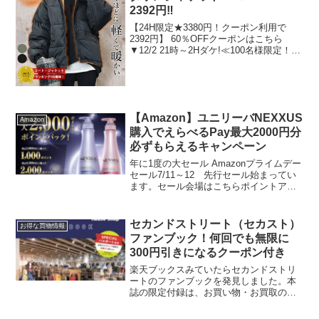
2392円‼
【24H限定★3380円！クーポン利用で
2392円】 60％OFFクーポンはこちら
▼12/2 21時～2Hダケ!≪100名様限定！≫
【クーポンで送込2392円！】 ダウンジャ
ケット レディース ダウン 中綿 ジャケッ
ト アウター ブルゾン...
【Amazon】ユニリーバNEXXUS
Amazon
購入でえらべるPay最大2000円分
必ずもらえるキャンペーン
年に1度の大セール Amazonプライムデー
セール7/11～12 先行セール始まってい
ます。セール会場はこちらポイントアッ
プキャンペーン最大15％還元エントリー
はこちらNEXXUS対象商品を税込3,000円
以上または4,500円以上購入でも...
セカンドストリート（セカスト）
お得な買物情報
ファンブック！何回でも無限に
300円引きになるクーポン付き
楽天ブックスみていたらセカンドストリ
ートのファンブックを発見しました。本
誌の限定付録は、お買い物・お買取の両
方で使えるプレミアムパスポート。購入
金額に応じて100円～300円引き、お買取