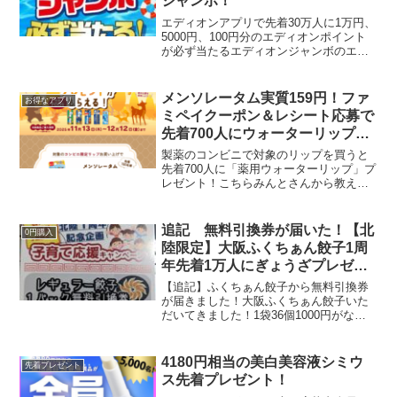
ジャンボ！
エディオンアプリで先着30万人に1万円、
5000円、100円分のエディオンポイント
が必ず当たるエディオンジャンボのエン
トリーが始まりました。 エントリーで最
大10000ポイント 最低100ポイント1等
10000エディオンポイント 200...
メンソレータム実質159円！ファ
お得なアプリ
ミペイクーポン＆レシート応募で
先着700人にウォーターリップ1
個もらえる★
製薬のコンビニで対象のリップを買うと
先着700人に「薬用ウォーターリップ」プ
レゼント！こちらみんとさんから教えて
もらいました★コンビニで対象のリップ
を買って、レシートとバーコード応募で
先着で1個もらえます。対象商品はこちら
追記 無料引換券が届いた！【北
0円購入
▼・メンソレータム...
陸限定】大阪ふくちぁん餃子1周
年先着1万人にぎょうざプレゼン
ト！
【追記】ふくちぁん餃子から無料引換券
が届きました！大阪ふくちぁん餃子いた
だいてきました！1袋36個1000円がなん
と無料！無人販売ですがカメラあるので
防犯バッチリ😮ハガキ入れるところちゃ
んと写ってたかな？ぎょうざは薄皮でパ
4180円相当の美白美容液シミウ
先着プレゼント
クパク4人家族であ...
ス先着プレゼント！