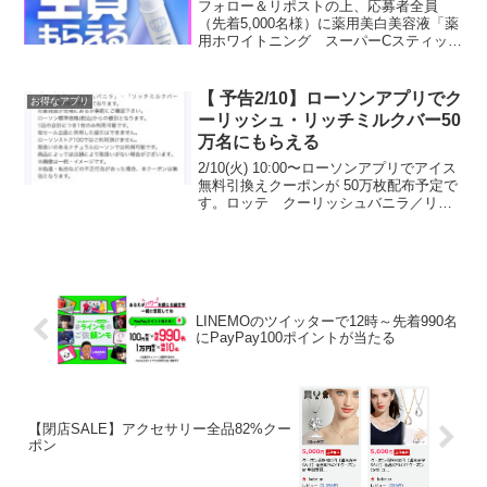
フォロー＆リポストの上、応募者全員
（先着5,000名様）に薬用美白美容液「薬
用ホワイトニング スーパーCスティッ
ク」がもれなくもらえます。応募はお一
人様１回のみ、同一世帯様１回のみ先着
終了しました。／お急ぎください！無く
【 予告2/10】ローソンアプリでク
お得なアプリ
なり次第終了です！ま...
ーリッシュ・リッチミルクバー50
万名にもらえる
2/10(火) 10:00〜ローソンアプリでアイス
無料引換えクーポンが 50万枚配布予定で
す。ロッテ クーリッシュバニラ／リッ
チミルクバー いつものマチカフェ同様で
先着クーポンで取得さえすればキープで
きますように。
LINEMOのツイッターで12時～先着990名
にPayPay100ポイントが当たる
【閉店SALE】アクセサリー全品82%クー
ポン