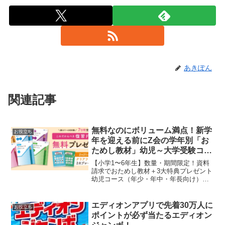
あきぽん
関連記事
無料なのにボリューム満点！新学
お役立ち
年を迎える前にZ会の学年別「お
ためし教材」幼児～大学受験コー
ス
【小学1〜6年生】数量・期間限定！資料
請求でおためし教材＋3大特典プレゼント
幼児コース（年少・年中・年長向け）中
学生コース、高校生コースは下へＺ会で
は、良質な教材をたっぷりと体験できる
大ボリュームの学年別「無料おためし教
エディオンアプリで先着30万人に
お役立ち
材」を資料請求でお届...
ポイントが必ず当たるエディオン