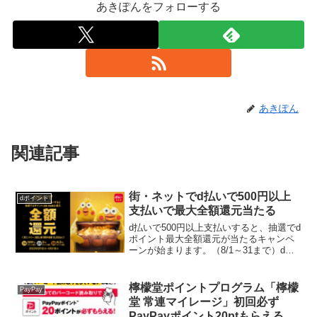
あきぽんをフォローする
あきぽん
関連記事
街・ネットでd払いで500円以上
dポイント
支払いで最大全額還元当たる
d払いで500円以上支払いすると、抽選でd
ポイント最大全額還元が当たるキャンペ
ーンが始まります。（8/1～31まで）d払
い加盟店（街・ネット）・d払い（請求書
払い）・モバイルオーダーが対象です。■
当選ポイント・1等：100％ポイント還元
檸檬堂ポイントプログラム「檸檬
PayPay
（1...
堂 常連マイレージ」初回必ず
PayPayポイント20ptもらえる