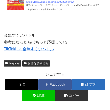
https://toku.yahoo.co.jp/kao202302/entry/
花王のピュオーラ、クリアクリーン、ディープクリーンをPayPayのお支払いで買う
とPayPayポイントが最大30％戻ってくる！
金魚すくいバトル
参考になったらぽちっと応援してね
TikTokLite 金魚すくいバトル
PayPay
お得な買物情報
シェアする
X
Facebook
はてブ
LINE
コピー