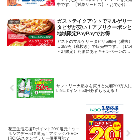
中です。【対象サービス】・おでかけ
EV・くらしTEPCO・ドットマネー・ト
リマ・野村のおトクワールド・ポイント
タウン・FitStas・PeXPayPayポイント...
ガストテイクアウトでマルゲリー
PayPay
タピザが安い！アプリクーポンと
地域限定PayPayでお得
ガストのマルゲリータピザ599円（税抜）
→399円（税抜き）で販売中です。（1/14
～27限定）たまにあるキャンペーンの度
に食べていますが、何度食べても飽きな
いです。前は半額でしたが、ちょっとず
つ値上がりしていますね。ここは割引ク
ーポンとス...
サントリー天然水を買うと先着200万人に
LINEポイント50円必ずもらえる！
花王生活応援Tポイント20％還元！ウエ
ルシアデー53％還元！アタックZERO･
IROKAスタンプラリー併用可能？