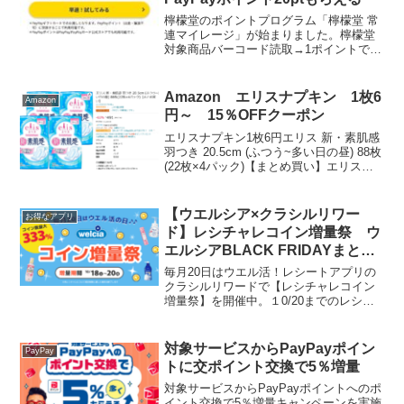
檸檬堂のポイントプログラム「檸檬堂 常
連マイレージ」が始まりました。檸檬堂
対象商品バーコード読取→1ポイントで初
回もれなくPayPayポイント20ポイントが
もらえます。またポイントをためて豪華
賞品やオリジナルグッズに応募できま
Amazon エリスナプキン 1枚6
Amazon
す。対象商品は...
円～ 15％OFFクーポン
エリスナプキン1枚6円エリス 新・素肌感
羽つき 20.5cm (ふつう~多い日の昼) 88枚
(22枚×4パック)【まとめ買い】エリスナ
プキン1枚6円エリス 新・素肌感 羽なし
20.5cm (ふつう~多い日の昼) 112枚(28枚
×4パッ...
【ウエルシア×クラシルリワー
お得なアプリ
ド】レシチャレコイン増量祭 ウ
エルシアBLACK FRIDAYまとめ
買いコンボあり！
毎月20日はウエル活！レシートアプリの
クラシルリワードで【レシチャレコイン
増量祭】を開催中。１0/20までのレシチ
ャレ対象商品はこちら▼レシチャレはこ
ちらからウエルシアBLACK FRIDAYキャ
ンペーンとのコンボもできます。対象メ
対象サービスからPayPayポイン
PayPay
ーカーの...
トに交ポイント交換で5％増量
対象サービスからPayPayポイントへのポ
イント交換で5％増量キャンペーンを実施