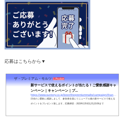
応募はこちらから▼
ザ・プレミアム・モルツ
1 Pocket
新サービスで使えるポイントが当たる！ご愛飲感謝キャ
ンペーン｜キャンペーン｜プ...
https://www.suntory.co.jp/beer/thepremiummalts/campaign/thanks_2301/
日頃のご愛飲に感謝しまして、参加者全員にリニューアル後の新サービスで使える
ポイントをプレゼント致します。応募締切：2023年2月6日(月)23:59まで