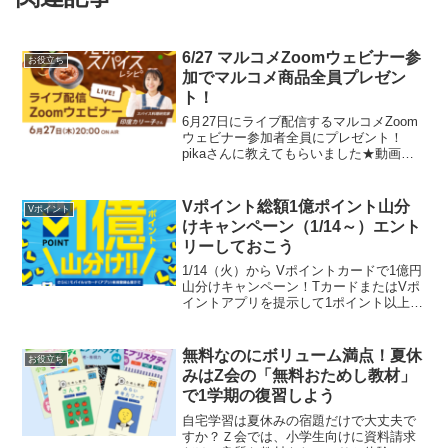
6/27 マルコメZoomウェビナー参
お役立ち
加でマルコメ商品全員プレゼン
ト！
6月27日にライブ配信するマルコメZoom
ウェビナー参加者全員にプレゼント！
pikaさんに教えてもらいました★動画内
で発表する「合言葉」と アンケートの回
答でもらえる商品はこちら▼・プラス糀
甘こうじ・料亭の味 フリーズドライつぶ
Vポイント総額1億ポイント山分
Vポイント
みそ ボト...
けキャンペーン（1/14～）エント
リーしておこう
1/14（火）から Vポイントカードで1億円
山分けキャンペーン！TカードまたはVポ
イントアプリを提示して1ポイント以上た
めるおい買い物でポイントGET。 特典ポ
イント3月まで毎月エントリーで200ポイ
ント進呈3か月合計で最大600ポイント ...
無料なのにボリューム満点！夏休
お役立ち
みはZ会の「無料おためし教材」
で1学期の復習しよう
自宅学習は夏休みの宿題だけで大丈夫で
すか？Ｚ会では、小学生向けに資料請求