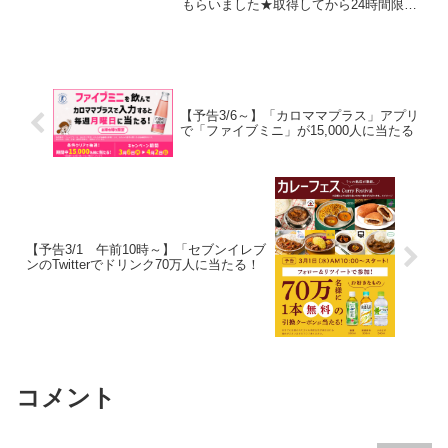
もらいました★取得してから24時間限定
で使えます。LINEに来ている人もいるみ
たいです。残念ながらわたしには来てく
れず・・・LINEを確認してみてね。その
かわり、...
【予告3/6～】「カロママプラス」アプリ
で「ファイブミニ」が15,000人に当たる
【予告3/1 午前10時～】「セブンイレブ
ンのTwitterでドリンク70万人に当たる！
コメント