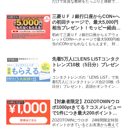
だけで良質な教材をたっぷりと体験でき
る大ボリュームの学年別「無料おためし
教材」＆期間限定特典『ほねぶとワー
ク』恐竜クリアファイルをプレゼントし
三菱ＵＦＪ銀行口座からCON+へ
お役立ち
ています。学年別の『ほねぶ...
の初回チャージで、最大5,000円
相当プレゼント！モッピー経由で
口座開設で最大35,500円相当！
初めて三菱ＵＦＪ銀行口座からエアウォ
レットCOIN+へチャージで最大5000円相
当のCON+がもれなくもらえます。 対象
者： 過去に三菱ＵＦＪ銀行口座から
COIN+へのチャージ実績がない方 特典：
条件達成の翌月末頃に、初回チャージ額
先着5万人にLENS LiSTコンタク
0円購入
に応じ...
トレンズ10枚（5日分）プレゼン
ト
コンタクトレンズの「LENS LiST」で先
着5万人にコンタクトレンズ合計10枚（5
日分）プレゼント。店頭かオンラインシ
ョップどちらか選べます。オンラインシ
ョップの場合、会員登録します。Amazon
アカウントでもログインできました。左
【対象者限定】ZOZOTOWNウロ
お得なアプリ
右で異...
ポ1000ptきてる？コスメレビュー
で1件につき最大200ポイントプ
レゼント
ZOZOTOWNにウロポ 24時間限定特別
ポイントがきているとお友達から教えて