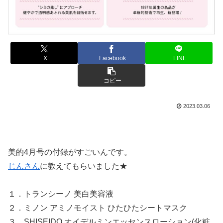
X
Facebook
LINE
コピー
2023.03.06
美的4月号の付録がすごいんです。
じんさん
に教えてもらいました★
１．トランシーノ
美白
美容液
２．
ミノン アミノモイスト ひたひたシートマスク
３．SHISEIDO オイデルミンエッセンスローション(化粧