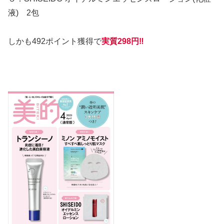
液) 2包
しかも
492ポイント獲得で
実質298円‼