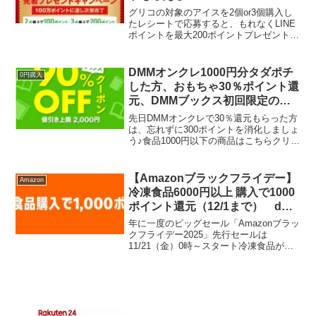
グリコの対象のアイスを2個or3個購入し
たレシートで応募すると、もれなくLINE
ポイントを最大200ポイントプレゼント！
2個購入の場合・・・LINE100ポイント3
個購入の場合・・・LINE200ポイント対
象商品はこちら・パピコ 大人のシリ...
DMMオンクレ1000円分タダポチ
0円購入
した方、おもちゃ30％ポイント還
元、DMMブックス初回限定の
90％オフクーポンで2300円分の
先日DMMオンクレで30％還元もらった方
電子コミック タダ読みできる！
は、忘れずに300ポイントを消化しましょ
う♪食品1000円以下の商品はこちらクリス
マスプレゼント特集は最大30％ポイント
還元♪おもちゃなどもお買い得になってい
ます。アソビも！パーツも！大ボリュー
【Amazonブラックフライデー】
Amazon
ム！プ...
冷凍食品6000円以上 購入で1000
ポイント還元（12/1まで） dポ
イント利用で最大1万ポイント当
年に一度のビッグセール「Amazonブラッ
たるdポイントラリー
クフライデー2025」先行セールは
11/21（金）0時～スタート冷凍食品がお
買い得！対象の冷凍食品6000円以上購入
で1000ポイント還元対象の冷凍食品を
6,000円以上(税込・配送手数料を除く) ...