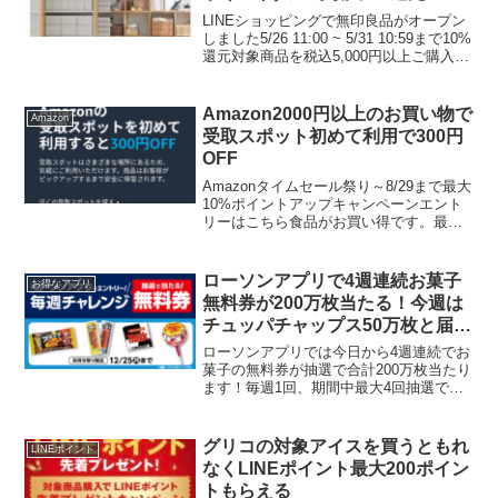
LINEショッピングで無印良品がオープン
しました5/26 11:00 ~ 5/31 10:59まで10%
還元対象商品を税込5,000円以上ご購入で
配送料無料無印良品週間よりお得ですよ
ね。お気に入り商品があればこの機会に
どうぞっ！LINEショ...
Amazon2000円以上のお買い物で
Amazon
受取スポット初めて利用で300円
OFF
Amazonタイムセール祭り～8/29まで最大
10%ポイントアップキャンペーンエント
リーはこちら食品がお買い得です。最大
33％OFF！特選タイムセールはこちら
Amazonの受取スポット初めて利用で300
円OFF2,000円分以上のお買い物を...
ローソンアプリで4週連続お菓子
お得なアプリ
無料券が200万枚当たる！今週は
チュッパチャップス50万枚と届い
た方限定のキリンスプリングバレ
ローソンアプリでは今日から4週連続でお
ー60ポイント引換券
菓子の無料券が抽選で合計200万枚当たり
ます！毎週1回、期間中最大4回抽選でき
ます。今週はチュッパチャップス（税込
48円）1個 が50万枚当たりますよ。ロー
ソンアプリに届いた方限定クーポンキリ
グリコの対象アイスを買うともれ
LINEポイント
ンスプリン...
なくLINEポイント最大200ポイン
トもらえる