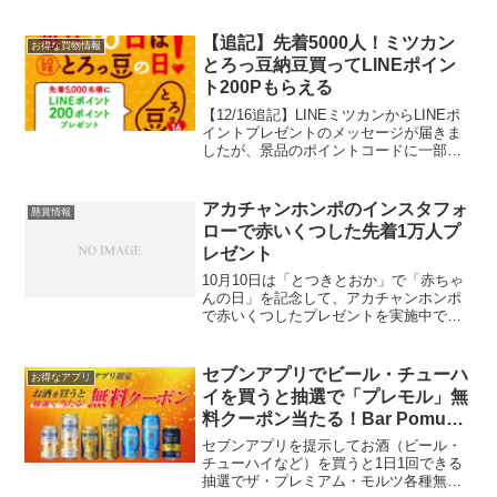
ります。 @smartnews_ja をフォロー＆
リツイート スマートニュースのクーポン
チャンネルから抽選7/5まで当たるま...
【追記】先着5000人！ミツカン
お得な買物情報
とろっ豆納豆買ってLINEポイン
ト200Pもらえる
【12/16追記】LINEミツカンからLINEポ
イントプレゼントのメッセージが届きま
したが、景品のポイントコードに一部不
備があったようで、対象者には、後日改
めて不足分のLINEポイントが付与される
そうです。追記おわり。お昼に教えても
アカチャンホンポのインスタフォ
懸賞情報
らいまし...
ローで赤いくつした先着1万人プ
レゼント
10月10日は「とつきとおか」で「赤ちゃ
んの日」を記念して、アカチャンホンポ
で赤いくつしたプレゼントを実施中で
す。アカチャンホンポのInstagramアカウ
ントをフォローして店舗サービスカウン
ターでフォロー画面を提示すると全店舗
セブンアプリでビール・チューハ
お得なアプリ
合計先着1万...
イを買うと抽選で「プレモル」無
料クーポン当たる！Bar Pomum
無料クーポンきてる？
セブンアプリを提示してお酒（ビール・
チューハイなど）を買うと1日1回できる
抽選でザ・プレミアム・モルツ各種無料