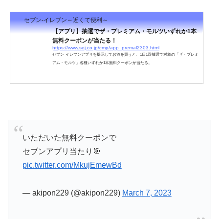
セブン‐イレブン～近くて便利～
【アプリ】抽選でザ・プレミアム・モルツいずれか1本
無料クーポンが当たる！
https://www.sej.co.jp/cmp/app_premal2303.html
セブン‐イレブンアプリを提示してお酒を買うと、1日1回抽選で対象の「ザ・プレミ
アム・モルツ」各種いずれか1本無料クーポンが当たる。
いただいた無料クーポンで
セブンアプリ当たり🎯
pic.twitter.com/MkujEmewBd
— akipon229 (@akipon229)
March 7, 2023