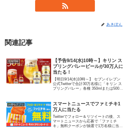
あきぽん
関連記事
【予告9/14(水)10時～】キリン ス
懸賞情報
プリングバレービールが30万人に
当たる！
【明日9/14(水)10時～】 セブンイレブン
公式Twitterで合計30万名様に「キリン ス
プリングバレー」各種 350mlまたは500ml
いずれか1本無料クーポンが当たるキャン
ペーンがスタートします！！キャンペー
ン開始直後は当たりやすい...
スマートニュースでファミチキ1
お得なアプリ
万人に当たる
Twitterでフォロー＆リツイートの後、ス
マートニュースから応募で「ファミチ
キ」無料クーポンが抽選で1万名様に当た