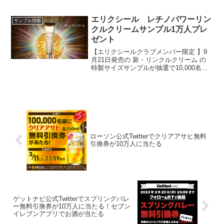
クーポンプレゼントもらえるのはプレモ
ル各種500ml、350mlセブンイレブンアプ
リにBar Pomumの無料クーポンが届いて
エリクシール レチノパワーリン
サンプル情報
いま...
クルクリームサンプル1万人プレ
ゼント
【エリクシールクラブメンバー限定 】9
月21日発売の 新・リンクルクリーム の
特製サイズサンプルが抽選で10,000名さ
まにサンプルプレゼント 【対象期間】 8
月4日(月)13：00〜8月17日(日)
ローソン公式Twitterでクリアアサヒ無料
引換券が10万人に当たる
ゲットナビ公式Twitterでスプリングバレ
ー無料引換券が10万人に当たる！セブン
イレブンアプリでお酒が当たる