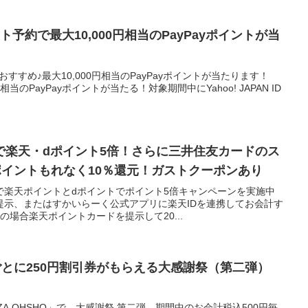
ト予約で最大10,000円相当のPayPayポイントが当
おすすめ♪最大10,000円相当のPayPayポイントが当たります！
円相当のPayPayポイントが当たる！対象期間中にYahoo! JAPAN ID
で楽天・dポイント5倍！さらに三井住友カードのス
ポイントもれなく10％還元！ガストクーポンあり
で楽天ポイントとdポイントでポイント5倍キャンペーンを実施中
提示、またはすかいらーく公式アプリに楽天IDを連携してお会計す
の場合楽天ポイントカードを提示して20...
ごとに250円割引券がもらえる大感謝祭（第二弾）
A OHSHO」で、大感謝祭 第二弾、期間中のお会計税込500円毎