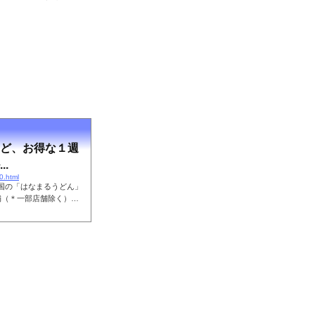
など、お得な１週
.
0.html
、全国の「はなまるうどん」
舗（＊一部店舗除く）に
で、開催い