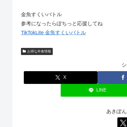
金魚すくいバトル
参考になったらぽちっと応援してね
TikTokLite 金魚すくいバトル
お得な外食情報
シ
X
LINE
あきぽん