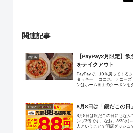
関連記事
【PayPay2月限定
PayPay
をテイクアウト
PayPayで、10％戻って
タッキー 、ココス、デニーズ
ンはホーム画面のクーポンをタ
8月8日は「銀だこの日」
お得なテイクアウト
8月8日は銀だこの日にちなん
ンプ3倍です。なお、8/3(水)
人ということで開店ダッシュで