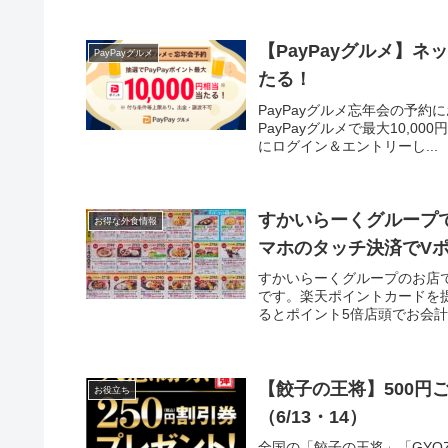
【PayPayグルメ】ネッ
PayPayグルメ
たる！
PayPayグルメ忘年会の予約に
PayPayグルメで最大10,000
にログイン＆エントリーし...
すかいらーくグループ
お得な外食情報
マホのタッチ決済でV
すかいらーくグループのお店
です。楽天ポイントカードを
るとポイント5倍店頭でお会計
【餃子の王将】500円
お役立ち
（6/13・14）
全国の「餃子の王将」「GYOZ