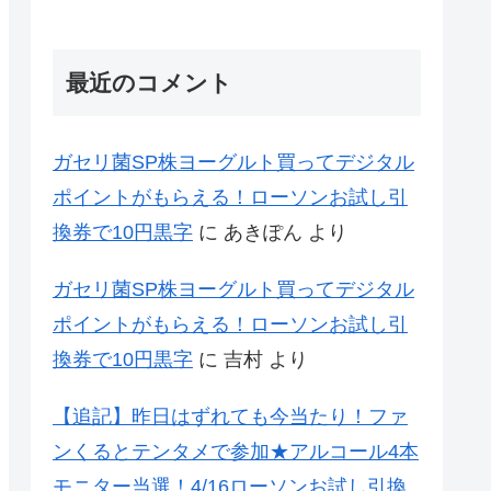
最近のコメント
ガセリ菌SP株ヨーグルト買ってデジタル
ポイントがもらえる！ローソンお試し引
換券で10円黒字
に
あきぽん
より
ガセリ菌SP株ヨーグルト買ってデジタル
ポイントがもらえる！ローソンお試し引
換券で10円黒字
に
吉村
より
【追記】昨日はずれても今当たり！ファ
ンくるとテンタメで参加★アルコール4本
モニター当選！4/16ローソンお試し引換