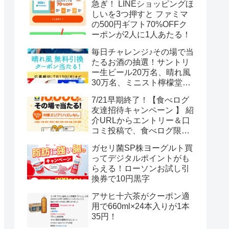
急ぎ！ LINEショッピングほ
しいを3つ押すと ファミマ
の500円ギフト70%OFFク
ーポンが2人に1人あたる！
毎日チャレンジ♪その場で当
たるお酒の抽選！サントリ
ー生ビール20万名、晴れ風
30万名、ミニスト檸檬堂2
万名、ブラックニッカハイ
7/21早期終了！【食べログ
ボール12.3万名
友達招待キャンペーン 】 紹
介URLからエントリー＆口
コミ投稿で、食べログ限定
Vポイント最大12000ポイン
ガセリ菌SP株ヨーグルト買
トがもらえる
ってデジタルポイントがも
らえる！ローソンお試し引
換券で10円黒字
アサヒ十六茶がクーポン適
用で660ml×24本入りが1本
35円！