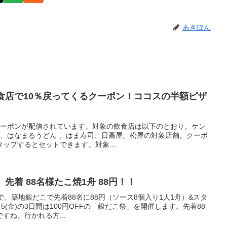
あきぽん
】飲食店で10％戻ってくるクーポン！ココスの半額ピザ
くるクーポンが配信されています。対象の飲食店は以下のとおり。ケン
 、はなまるうどん 、はま寿司、日高屋、松屋の対象店舗。クーポ
ップするとセットできます。対象...
先着 88名様たこ焼1舟 88円！！
で、築地銀だこで先着88名に88円（ソース8個入り1人1舟）&スタ
～5(金)の3日間は100円OFFの「銀だこ祭」を開催します。先着88
すね。行かれる方...