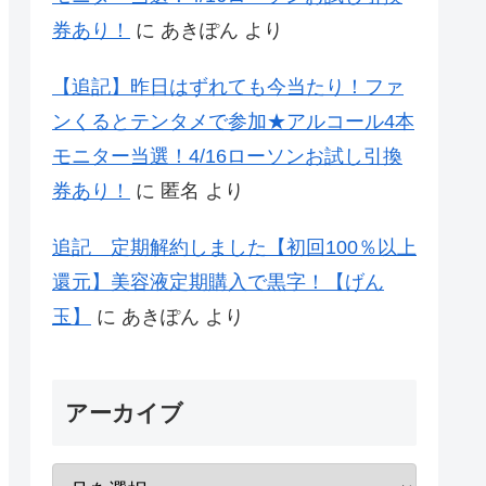
券あり！
に
あきぽん
より
【追記】昨日はずれても今当たり！ファ
ンくるとテンタメで参加★アルコール4本
モニター当選！4/16ローソンお試し引換
券あり！
に
匿名
より
追記 定期解約しました【初回100％以上
還元】美容液定期購入で黒字！【げん
玉】
に
あきぽん
より
アーカイブ