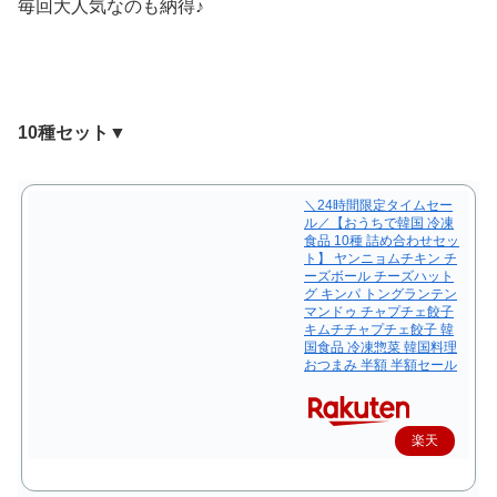
毎回大人気なのも納得♪
10種セット▼
＼24時間限定タイムセー
ル／【おうちで韓国 冷凍
食品 10種 詰め合わせセッ
ト】 ヤンニョムチキン チ
ーズボール チーズハット
グ キンパ トングランテン
マンドゥ チャプチェ餃子
キムチチャプチェ餃子 韓
国食品 冷凍惣菜 韓国料理
おつまみ 半額 半額セール
楽天
で購