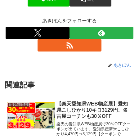
あきぽんをフォローする
あきぽん
関連記事
【楽天愛知県WEB物産展】愛知
お得な買物情報
県こしひかり10キロ3129円、名
古屋コーチンも30％OFF
楽天の愛知県WEB物産展で30％OFFクー
ポンが出ています。愛知県産新米こしひ
かり4,470円⇒3,129円【クーポンで
30％OFF】【新米】新米 10kg こしひか