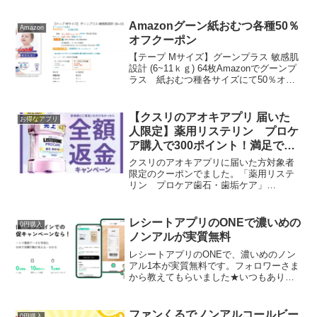
り 5kg×2 愛知県産 令和2年産 送料無料
コシヒカリ お米【ギフト】...
Amazonグーン紙おむつ各種50％
Amazon
オフクーポン
【テープ Mサイズ】グーンプラス 敏感肌
設計 (6~11ｋｇ) 64枚Amazonでグーンプ
ラス 紙おむつ種各サイズにて50％オフ
クーポンが出ています。各サイズおむつ
クーポンはこちらから
【クスリのアオキアプリ 届いた
お得なアプリ
人限定】薬用リステリン プロケ
ア購入で300ポイント！満足でき
なかったら全額返金キャンペーン
クスリのアオキアプリに届いた方対象者
もあり
限定のクーポンでました。「薬用リステ
リン プロケア歯石・歯垢ケア」
1000ml・500mlクスリのアオキのアプリ
「Aoca（アオカ）」で購入前にクーポン
を取得してレジでバーコードを表示させ
レシートアプリのONEで濃いめの
0円購入
ると1000ml...
ノンアルが実質無料
レシートアプリのONEで、濃いめのノン
アル1本が実質無料です。フォロワーさま
から教えてもらいました★いつもありが
とうございます。商品名は伏せておきま
す。気になる方は見に行ってね。全国の
スーパーやコンビニ、ドラストで購入し
ファンくるでノンアルコールビー
0円購入