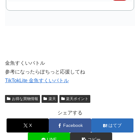
で購
入
金魚すくいバトル
参考になったらぽちっと応援してね
TikTokLite 金魚すくいバトル
お得な買物情報
楽天
楽天ポイント
シェアする
X
Facebook
はてブ
LINE
コピー