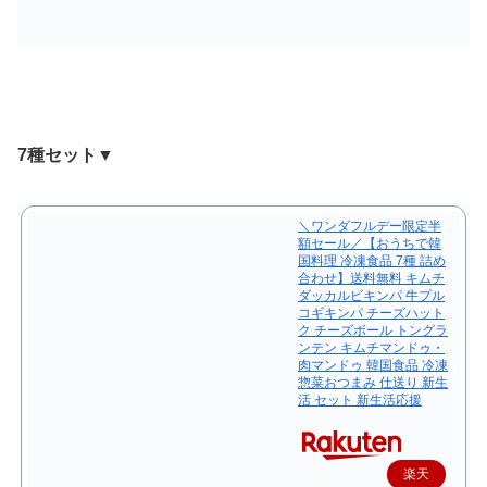
入
7種セット▼
＼ワンダフルデー限定半
額セール／【おうちで韓
国料理 冷凍食品 7種 詰め
合わせ】送料無料 キムチ
ダッカルビキンパ 牛プル
コギキンパ チーズハット
ク チーズボール トングラ
ンテン キムチマンドゥ・
肉マンドゥ 韓国食品 冷凍
惣菜おつまみ 仕送り 新生
活 セット 新生活応援
楽天