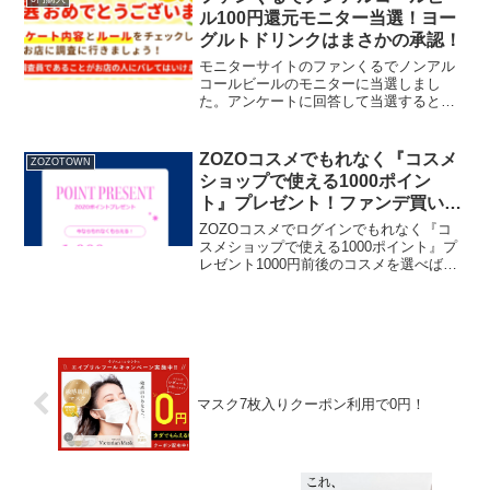
たレシートでも対象で...
ル100円還元モニター当選！ヨー
グルトドリンクはまさかの承認！
モニターサイトのファンくるでノンアル
コールビールのモニターに当選しまし
た。アンケートに回答して当選すると、
対象の店舗で購入してアンケートに回答
します。後日100円分のポイントがもらえ
ます。実質無料じゃないですが、スーパ
ZOZOコスメでもれなく『コスメ
ZOZOTOWN
ーやドラッグストアで買...
ショップで使える1000ポイン
ト』プレゼント！ファンデ買いま
した！
ZOZOコスメでログインでもれなく『コ
スメショップで使える1000ポイント』プ
レゼント1000円前後のコスメを選べば送
料330円のみで購入できます。
ZOZOTOWN新規さんは、会員登録する
とコスメに使える2,000ポイント＋送料
330ポイン...
マスク7枚入りクーポン利用で0円！