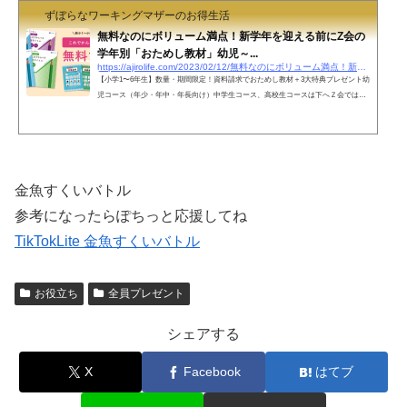
ずぼらなワーキングマザーのお得生活
無料なのにボリューム満点！新学年を迎える前にZ会の
学年別「おためし教材」幼児～...
https://ajirolife.com/2023/02/12/無料なのにボリューム満点！新学年を迎える前にz
【小学1〜6年生】数量・期間限定！資料請求でおためし教材＋3大特典プレゼント幼
児コース（年少・年中・年長向け）中学生コース、高校生コースは下へＺ会では、
良質な教材をたっぷりと体験できる大ボリュームの学年別「無料おためし教材」を
資料請求でお届けしています。小学1〜6年生向けコースの資料を請求すると、学年
別の「おためし教材」に加えて3つの特典がもらえるキャンペーンを実施中です。
（～2/21まで）■限定特典・『これでかんぺき復習ドリル』・「天気記号クリアファ
イル」・「地図記号クリアファイル」学年別のおためし教...
金魚すくいバトル
参考になったらぽちっと応援してね
TikTokLite 金魚すくいバトル
お役立ち
全員プレゼント
シェアする
X
Facebook
はてブ