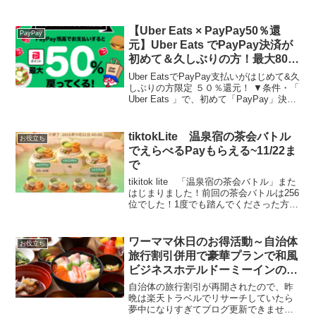
録11人をすべてするとアマギフが最低で
も100円必ず当たります。500円、1000
円、最大100万円！やりかたはこちら▼...
【Uber Eats × PayPay50％還
PayPay
元】Uber Eats でPayPay決済が
初めて＆久しぶりの方！最大800
ポイント戻ってくる
Uber EatsでPayPay支払いがはじめて&久
しぶりの方限定 ５０％還元！ ▼条件・「
Uber Eats 」で、初めて「PayPay」決済
した人・2022年9月1日以降「PayPay」
での決済がなくPayPay残高で支払いをし
た人 ...
tiktokLite 温泉宿の茶会バトル
お役立ち
でえらべるPayもらえる~11/22ま
で
tikitok lite 「温泉宿の茶会バトル」また
はじまりました！前回の茶会バトルは256
位でした！1度でも踏んでくださった方あ
りがとうございます。人数が多くなって
きましたので、こちらからDMは控えます
が、ご連絡いただければお礼させても
ワーママ休日のお得活動～自治体
お役立ち
ら...
旅行割引併用で豪華プランで和風
ビジネスホテルドーミーインの
「御宿 野乃」を予約！
自治体の旅行割引が再開されたので、昨
晩は楽天トラベルでリサーチしていたら
夢中になりすぎてブログ更新できません