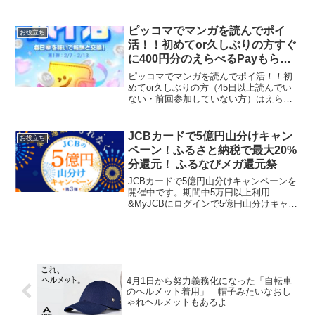
でした(*- -)(*_ _)ペコリ一番気になってい
たホテルをようやく予約できました。一
般的に週末は高めの値段設定なので、日
ピッコマでマンガを読んでポイ
お役立ち
を変えた...
活！！初めてor久しぶりの方すぐ
に400円分のえらべるPayもらえ
る！（紹介コードあり）待てば0
ピッコマでマンガを読んでポイ活！！初
円のやり方を解説！
めてor久しぶりの方（45日以上読んでい
ない・前回参加していない方）はえらべ
るPay400円分すぐにもらえます。日替わ
り作品を読んで最大300円分GET！ やり
方アプリインストール→マイページのバ
JCBカードで5億円山分けキャン
お役立ち
ナーをタ...
ペーン！ふるさと納税で最大20%
分還元！ ふるなびメガ還元祭
JCBカードで5億円山分けキャンペーンを
開催中です。期間中5万円以上利用
&MyJCBにログインで5億円山分けキャン
ペーンに参加できます。5万円（税込）を
1口として、ご利用金額5万円（税込）ご
とに山分け口数がアップ！一般カード会
員：最大5口プ...
4月1日から努力義務化になった「自転車
のヘルメット着用」 帽子みたいなおし
ゃれヘルメットもあるよ