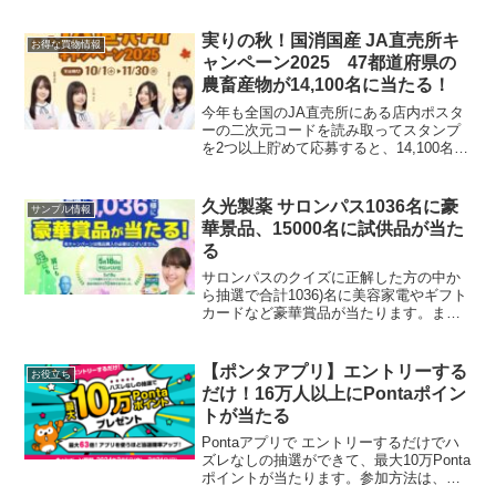
で総額1,000万ポイント（各回500万ポイ
ントずつ）を応募者全員で山分け。特
実りの秋！国消国産 JA直売所キ
お得な買物情報
典： 1口につ...
ャンペーン2025 47都道府県の
農畜産物が14,100名に当たる！
今年も全国のJA直売所にある店内ポスタ
ーの二次元コードを読み取ってスタンプ
を2つ以上貯めて応募すると、14,100名に
3.000円相当の農畜産物・加工品が当たる
キャンペーンが10月1日から始まります。
1000円以上購入で500名に当たるコー...
久光製薬 サロンパス1036名に豪
サンプル情報
華景品、15000名に試供品が当た
る
サロンパスのクイズに正解した方の中か
ら抽選で合計1036)名に美容家電やギフト
カードなど豪華賞品が当たります。また
サロンパス公式Ｘアカウントをフォロー
すると当選確率3倍！#今日貼っていい明
日 足にも肩にもサロンパス！賞品A賞
【ポンタアプリ】エントリーする
お役立ち
おうちでSal...
だけ！16万人以上にPontaポイン
トが当たる
Pontaアプリで エントリーするだけでハ
ズレなしの抽選ができて、最大10万Ponta
ポイントが当たります。参加方法は、ア
プリのバナータップし、エントリーする