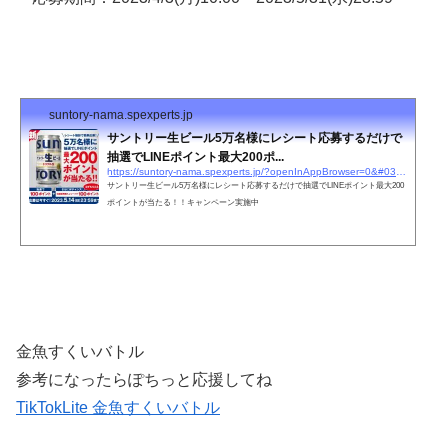
suntory-nama.spexperts.jp
サントリー生ビール5万名様にレシート応募するだけで
抽選でLINEポイント最大200ポ...
https://suntory-nama.spexperts.jp/?openInAppBrowser=0&#038;utm_source=line&#038;utm_medium=topics&#038;utm_campaign=20230403_suntorynama
サントリー生ビール5万名様にレシート応募するだけで抽選でLINEポイント最大200
ポイントが当たる！！キャンペーン実施中
金魚すくいバトル
参考になったらぽちっと応援してね
TikTokLite 金魚すくいバトル