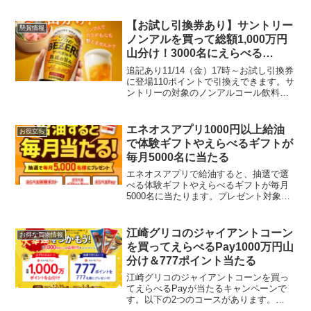
【お試し引換券あり】サントリー
懸賞情報
ノンアルを買って総額1,000万円
山分け！3000名にえらべる
Pay1000ポイントが当たる！dマ
追記あり11/14（金）17時～お試し引換券
イレージであたりが出ると250p
に登場110ポイントで引換えできます。サ
ントリーの対象のノンアルコール飲料購
入レシート・納品書アップロードで総額
1000万円分山分けキャンペーンが始まり
ました。1缶1点コースから応募できま
エネオスアプリ1000円以上給油
お役立ち
す。抽選...
で体験ギフトやえらべるギフトが
毎月5000名に当たる
エネオスアプリで給油すると、抽選で選
べる体験ギフトやえらべるギフトが毎月
5000名に当たります。プレゼント対象期
間の該当月（4月・5月）にエネオスアプ
リを利用して1000円（税込）以上給油し
たら自動エントリー4月 当選者 5000名
江崎グリコのジャイアントコーン
お得な買物情報
A賞：S...
を買ってえらべるPay1000万円山
分け＆777ポイント当たる
江崎グリコのジャイアントコーンを買っ
てえらべるPayが当たるキャンペーンで
す。以下の2つのコースがあります。
【必ずもらえるコース】1個購入レシート