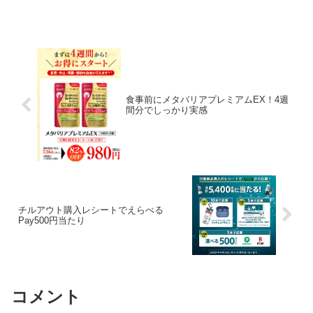
だけ。 特典内容1等：10万Pontaポイン
ト…10本2等：1,000Pontaポ...
食事前にメタバリアプレミアムEX！4週
間分でしっかり実感
チルアウト購入レシートでえらべる
Pay500円当たり
コメント