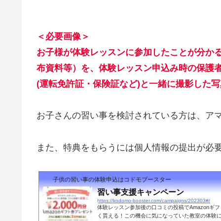
＜必要画像＞
お子様が体験レッスンに参加したことが分か
布資料等）を、体験レッスン申込み時の保護
(運転免許証・保険証など)と一緒に撮影した写
お子さんの習い事を検討されている方は、ア
また、特典をもらうには個人情報の提出が必
子供の習い事の体験申込はコドモブースター
習い事支援キャンペーン
https://kodomo-booster.com/campaigns/202303#/
体験レッスン参加後の口コミの投稿でAmazonギフト
く貰える！この機会に気になっていた教室の体験