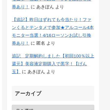
券あり！
に
あきぽん
より
【追記】昨日はずれても今当たり！ファ
ンくるとテンタメで参加★アルコール4本
モニター当選！4/16ローソンお試し引換
券あり！
に
匿名
より
追記 定期解約しました【初回100％以上
還元】美容液定期購入で黒字！【げん
玉】
に
あきぽん
より
アーカイブ