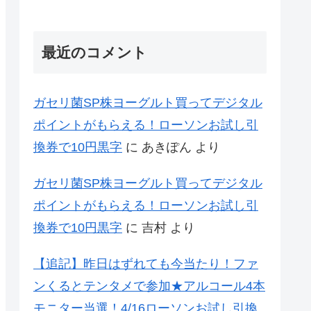
最近のコメント
ガセリ菌SP株ヨーグルト買ってデジタル
ポイントがもらえる！ローソンお試し引
換券で10円黒字
に
あきぽん
より
ガセリ菌SP株ヨーグルト買ってデジタル
ポイントがもらえる！ローソンお試し引
換券で10円黒字
に
吉村
より
【追記】昨日はずれても今当たり！ファ
ンくるとテンタメで参加★アルコール4本
モニター当選！4/16ローソンお試し引換