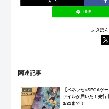
X
LINE
あきぽん
関連記事
【ベネッセ×SEGAゲ
PayPay
ァイルが届いた！先行
3/31まで！