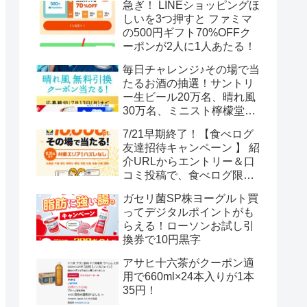
急ぎ！ LINEショッピングほ
しいを3つ押すと ファミマ
の500円ギフト70%OFFク
ーポンが2人に1人あたる！
毎日チャレンジ♪その場で当
たるお酒の抽選！サントリ
ー生ビール20万名、晴れ風
30万名、ミニスト檸檬堂2
万名、ブラックニッカハイ
7/21早期終了！【食べログ
ボール12.3万名
友達招待キャンペーン 】 紹
介URLからエントリー＆口
コミ投稿で、食べログ限定
Vポイント最大12000ポイン
ガセリ菌SP株ヨーグルト買
トがもらえる
ってデジタルポイントがも
らえる！ローソンお試し引
換券で10円黒字
アサヒ十六茶がクーポン適
用で660ml×24本入りが1本
35円！