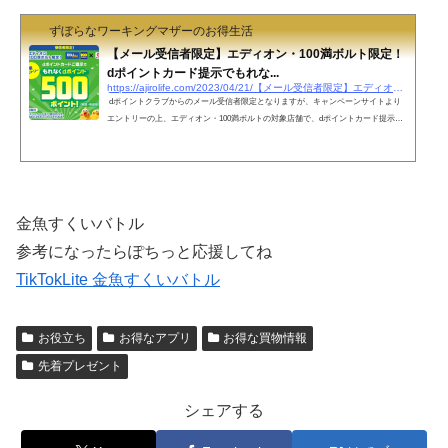
ずぼらなワーキングマザーのお得生活
【メール受信者限定】エディオン・100満ボルト限定！
dポイントカード提示でもれな...
https://ajirolife.com/2023/04/21/【メール受信者限定】エディオン・100満ボルト限
dポイントクラブからのメール受信者限定となりますが、キャンペーンサイトより
エントリーの上、エディオン・100満ボルトの対象店舗で、dポイントカード提示＆d
ポイントを25ポイント以上をためると、dポイントが500ポイントがもれなくもらえ
るキャンペーンを実施中です。4月15日～5月31日（水）まで エディオンで全額キャ
ッシュバックの電動歯ブラシ買おうかな👇歯科健診受診とオーラルB 電動歯ブラシ
本体＆替えブラシ購入で全額キャッシュバック！ エディオンアプリは来店プレゼン
トが頻繁にあるので、まだアプリを...
金魚すくいバトル
参考になったらぽちっと応援してね
TikTokLite 金魚すくいバトル
お役立ち
お得なアプリ
お得な買物情報
先着プレゼント
シェアする