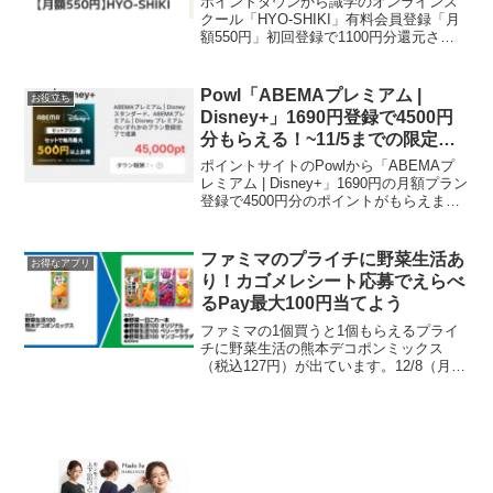
ポイントタウンから識学のオンラインス
クール「HYO-SHIKI」有料会員登録「月
額550円」初回登録で1100円分還元され
ます今すぐ入会するのバナーから、クレ
ジットカード決済で550円課金します。3
日で承認されるみたいです。みんな大好
Powl「ABEMAプレミアム |
お役立ち
き黒字...
Disney+」1690円登録で4500円
分もらえる！~11/5までの限定還
元！
ポイントサイトのPowlから「ABEMAプ
レミアム | Disney+」1690円の月額プラン
登録で4500円分のポイントがもらえま
す！なんと2,810円もの黒字に！過去に
ABEMAプレミアムやDisney+登録歴があ
る場合でも今回の「AB...
ファミマのプライチに野菜生活あ
お得なアプリ
り！カゴメレシート応募でえらべ
るPay最大100円当てよう
ファミマの1個買うと1個もらえるプライ
チに野菜生活の熊本デコポンミックス
（税込127円）が出ています。12/8（月）
までに1本買うと12/９～15に引換え可能
な野菜生活無料クーポンがもらえます。
まとめて複数本買って大丈夫。レシート
に買った本...