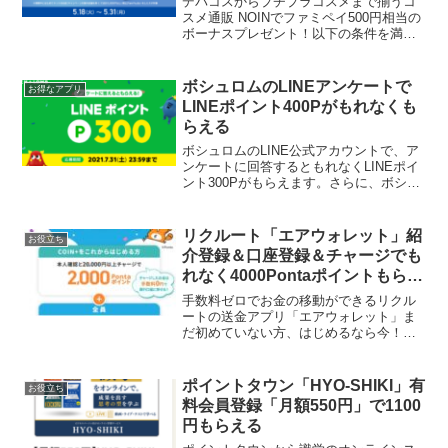
デパコスからプチプラコスメまで揃うコ
スメ通販 NOINでファミペイ500円相当の
ボーナスプレゼント！以下の条件を満た
す方が対象。 FamiPayが使えるネットの
お店でFamiPay払いがはじめての方 キャ
ンペーン期間中にネットのお店でFam...
ボシュロムのLINEアンケートで
お得なアプリ
LINEポイント400Pがもれなくも
らえる
ボシュロムのLINE公式アカウントで、ア
ンケートに回答するともれなくLINEポイ
ント300Pがもらえます。さらに、ボシュ
ロムメンバーに登録すると、100ポイント
がプレゼントされます。ポイント付与は
2021年1月下旬の予定です。入力に必要な
リクルート「エアウォレット」紹
お役立ち
情...
介登録＆口座登録＆チャージでも
れなく4000Pontaポイントもらえ
る！三菱UFJ銀行キャンペーン情
手数料ゼロでお金の移動ができるリクル
報追加でさらに8000円！！
ートの送金アプリ「エアウォレット」ま
だ初めていない方、はじめるなら今！紹
介キャンペーン含め最大4000Pontaポイ
ントが必ずもらえます★当ブログの紹介
コードをご利用いただきありがとうござ
ポイントタウン「HYO-SHIKI」有
お役立ち
います！新規の方...
料会員登録「月額550円」で1100
円もらえる