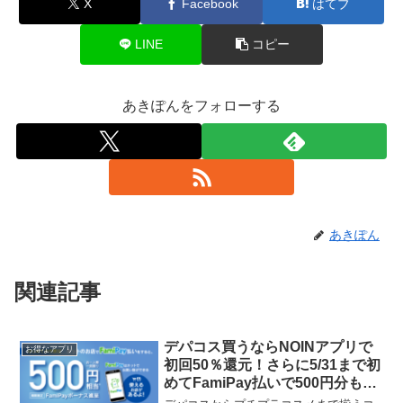
X
Facebook
はてブ
LINE
コピー
あきぽんをフォローする
あきぽん
関連記事
デパコス買うならNOINアプリで
お得なアプリ
初回50％還元！さらに5/31まで初
めてFamiPay払いで500円分もら
える