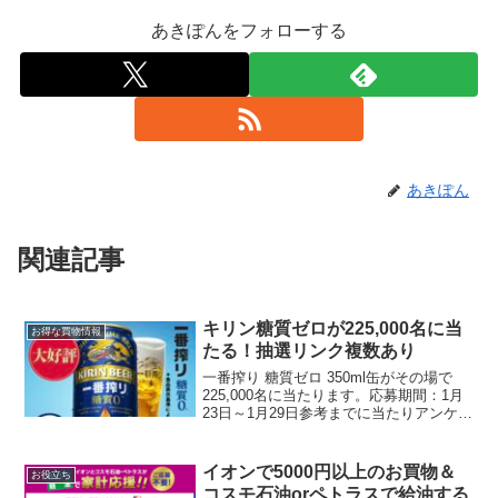
あきぽんをフォローする
あきぽん
関連記事
キリン糖質ゼロが225,000名に当
お得な買物情報
たる！抽選リンク複数あり
一番搾り 糖質ゼロ 350ml缶がその場で
225,000名に当たります。応募期間：1月
23日～1月29日参考までに当たりアンケー
トは以下のとおり週5アサヒスーパードラ
イ・サントリープレモルを選択セブンイ
レブン抽選できるリンクです。よかった
イオンで5000円以上のお買物＆
お役立ち
ら...
コスモ石油orペトラスで給油する