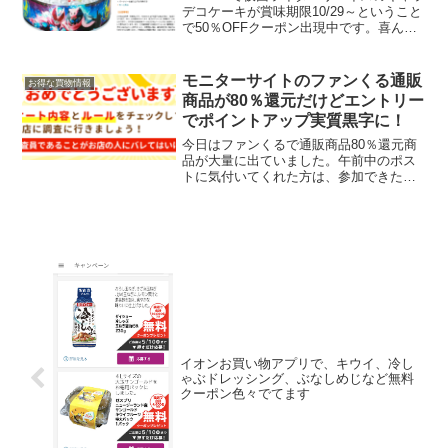
デコケーキが賞味期限10/29～ということ
で50％OFFクーポン出現中です。喜んで
くれたと評価高いです。賞味期限
22/10/29～ キャラデコパーティーケーキ
仮面ライダーリバイス
モニターサイトのファンくる通販
お得な買物情報
商品が80％還元だけどエントリー
でポイントアップ実質黒字に！
今日はファンくるで通販商品80％還元商
品が大量に出ていました。午前中のポス
トに気付いてくれた方は、参加できたで
しょうか(ﾟ∀ﾟ)ファンくる通販80％祭🙌ポ
イント還元あるから🫢ファンくる登録で
300円⏬— akipon229 (@akipon...
イオンお買い物アプリで、キウイ、冷し
ゃぶドレッシング、ぶなしめじなど無料
クーポン色々でてます