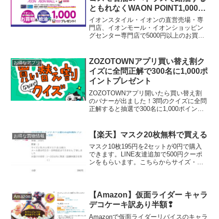
ともれなくWAON POINT1,000ポ
イントもらえる
イオンスタイル・イオンの直営売場・専
門店、イオンモール・イオンショッピン
グセンター専門店で5000円以上のお買物
＆コスモ石油またはペトラスで給油で
1,000WAON POINTがもらえるキャンペ
ーン。4/29～5/2 イオンで 5000円...
ZOZOTOWNアプリ買い替え割ク
お得なアプリ
イズに全問正解で300名に1,000ポ
イントプレゼント
ZOZOTOWNアプリ開いたら買い替え割
のバナーが出ました！3問のクイズに全問
正解すると抽選で300名に1,000ポイント
プレゼントしえなさん情報ありがとうご
ざいます。一旦、バナーを閉じてしまう
と、すぐには再表示されないかもしれな
【楽天】マスク20枚無料で買える
お得な買物情報
いので、そ...
マスク10枚195円を2セットが0円で購入
できます。LINE友達追加で500円クーポ
ンをもらいます。こちらからサイズ・色
を選んで10枚入りを2セット購入します。
キャンセルになったらごめんなさい。三
層構造 不織布マスク 10枚入 大人用白
S...
【Amazon】仮面ライダー キャラ
Amazon
デコケーキ訳あり半額❢
Amazonで仮面ライダーリバイスのキャラ