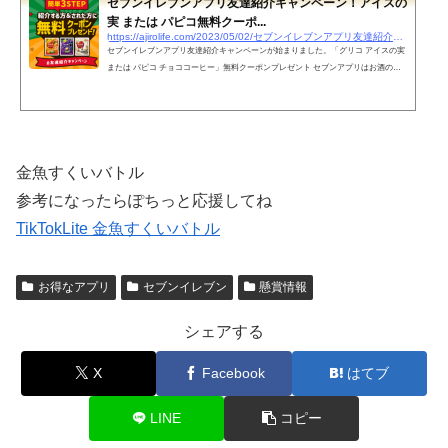
セブンイレブンアプリ友達紹介キャンペーン！アイスの
実 または パピコ無料クーポ...
https://ajirolife.com/2023/05/02/セブンイレブンアプリ友達紹介キャンペーン！カ
セブンイレブンアプリ友達紹介キャンペーンが始まりました。「グリコ アイスの実
または パピコ チョココーヒー」無料クーポンプレゼント セブンアプリはお酒の無
料クーポンが時々もらえるとあって、当ブログの読者様は既にセブンアプリユーザ
ーだとは思いますが、まだの方はこの機会にどうぞ。紹介コード入力・お買い物期
限：2023年7月3日（月） 不定期にアルコールや飲料の無料クーポンが届きます！ ア
プリを提示してお酒を買うと、抽選でビールが当たります。懸賞で当たったお酒の
無料クーポンでも抽選ができて、これまで...
金魚すくいバトル
参考になったらぽちっと応援してね
TikTokLite 金魚すくいバトル
お得なアプリ
セブンイレブン
懸賞情報
シェアする
X
Facebook
はてブ
LINE
コピー