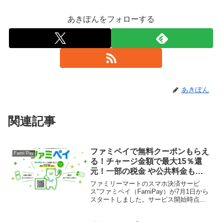
あきぽんをフォローする
あきぽん
関連記事
ファミペイで無料クーポンもらえ
Fami Pay
る！チャージ金額で最大15％還
元！一部の税金 や公共料金も対
象
ファミリーマートのスマホ決済サービ
ス”ファミペイ（FamiPay）が7月1日から
スタートしました。サービス開始時点で
は、ファミリマート店舗での利用と、フ
ァミペイと連携しているネット通販