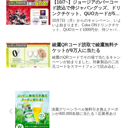
ります。1/23～3/19参加するには、対象
【10/7~】ジョージアのバーコー
お得な買物情報
のジョー...
ド読込で侍ジャパングッズ、ドリ
ンクチケット、QUOカードが520
万人に当たる
10月7日（月）からのキャンペーン、いよ
いよ始まります。Coke ONドリンクチケ
ット、QUOカード1000円分、侍ジャパン
グッズなど総計520万人に抽選で当たりま
す。対象製品のパッケージに記載されて
いるバーコードを読取りでポイントがた
綾鷹QRコード読取で綾鷹無料チ
お得な買物情報
まり...
ケットが9万人に当たる
綾鷹のQRコードでその場で当たるキャン
ペーンが始まりました。対象製品の二次
元コードをスマートフォンで読み込む
か、Coke ON対応自販機で対象製品を
Coke ONに接続して購入し、表示される
バナーからキャンペーンサイトにアクセ
スするとポイン...
淡麗グリーンラベル無料引き換えクーポ
ンが400,000名様に当たる！応募券あり