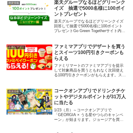
「Kaema」（カエマ）で利用できます。
楽天グループなるほどグリーンク
懸賞情報
ダウンロードした...
イズ 抽選で5000名様に100ポイ
ントプレゼント
楽天グループでなるほどグリーンクイズ
回答して抽選で5000名様に100ポイント
プレゼントGo Green Togetherサイト内の
3問のクイズに答えて、回答を送信（楽天
IDでログイン完了）。※回答を間違えて
も応募することができます。応募期...
ファミマアプリでデザートを買う
お得なアプリ
とスイーツ100円引きクーポンも
らえる
ファミリマートのファミマアプリを提示
して対象商品を買うともれなく次回使え
る100円引きクーポンがもらえます。スイ
ーツコーナーにある冷たいコーヒークリ
ームたい焼き（158円）を買ってみまし
た。アキュビューの100円ギフトを使った
コークオンアプリでドリンクチケ
懸賞情報
ので支払いは5...
ットやデジタルポイントが31万人
に当たる
1/23（月）～コークオンアプリで
「GEORGIA × うる星やつらのキャンペ
ーン」が始まります。ジョージアを買っ
て『うる星やつら』オリジナルアイテム
やデジタルポイントが総計31万人に当た