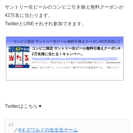
サントリー生ビールのコンビニ引き換え無料クーポンが
42万名に当たります。
TwitterとLINEそれぞれ参加できます。
コンビニ限定 サントリー生ビール無料引換えクーポン42万名様に当たる！キ
コンビニ限定 サントリー生ビール無料引換えクーポン4
2万名様に当たる！キャンペー...
https://mobile.suntory.co.jp/cpn/beer/suntorynama/20230509/?utm_source=twitter&#038;utm_medium=topics&#038;utm_campaign=230509_cvssampling
スマートフォン・PCからサントリー生ビール公式Twitterアカウント「@suntorynam
abeer」をフォローし、ハッシュタグ「#オズワルドの生生生ゲーム」「#サントリー
生ビール」「#350ml缶」「#上白石萌音」「#オズワルド」のついた投稿をリツイー
トすると「サントリー生ビール（350ml）1本無料引換えクーポン」、または投稿内
にあるリンクから「#オズワルドの生生生ゲーム」と「#500ml缶」をつけてツイー
トすると「サントリー生ビール（500ml）1本無料引換えクーポン」が抽選で計42万
名様に当たります。
Twitterはこちら▼
／
#オズワルドの生生生ゲーム