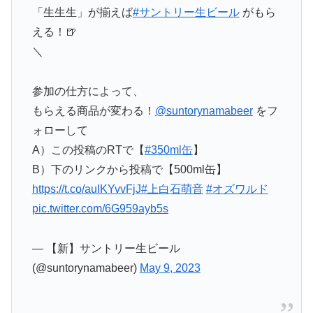
「生生生」が揃えば
#サントリー生ビール
がもら
える！🍺
＼
参加の仕方によって、
もらえる商品が変わる！
@suntorynamabeer
をフ
ォロー​して
A）この投稿のRTで【
#350ml缶
】
B）下のリンクから投稿で【500ml缶】
https://t.co/auIKYvvFjJ
#上白石萌音
#オズワルド
pic.twitter.com/6G959ayb5s
— 【新】サントリー生ビール
(@suntorynamabeer)
May 9, 2023