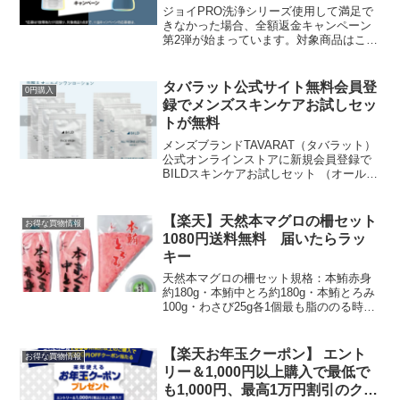
ジョイPRO洗浄シリーズ使用して満足で
きなかった場合、全額返金キャンペーン
第2弾が始まっています。対象商品はこち
ら▼ジョイPRO洗浄シリーズ本体・つめ
かえ用・特大、超特大サイズ いずれも
可。ECサイト購入可能。レシートの代わ
タバラット公式サイト無料会員登
0円購入
りに購入時の明細...
録でメンズスキンケアお試しセッ
トが無料
メンズブランドTAVARAT（タバラット）
公式オンラインストアに新規会員登録で
BILDスキンケアお試しセット （オールイ
ンワンローション・洗顔サンプル）3パッ
クが無料になります。ぱやぱやさんから
教えてもらいました。いつもありがとう
【楽天】天然本マグロの柵セット
お得な買物情報
ございます...
1080円送料無料 届いたらラッ
キー
天然本マグロの柵セット規格：本鮪赤身
約180g・本鮪中とろ約180g・本鮪とろみ
100g・わさび25g各1個最も脂ののる時期
に捕獲した天然本鮪の詰め合わせです。
赤身は本鮪独自の濃い旨味を堪能でき、
中とろは程よく脂がのり深いコクをお楽
【楽天お年玉クーポン】 エント
お得な買物情報
しみ頂け...
リー＆1,000円以上購入で最低で
も1,000円、最高1万円割引のクー