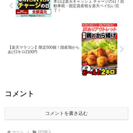
本日は楽天キャッシュ チャージの日！自
動車税・固定資産税を楽天ペイ払い完
了！
【楽天マラソン】限定500個！国産鶏から
あげ2キロ2100円
コメント
コメントを書き込む
ホーム
0円購入