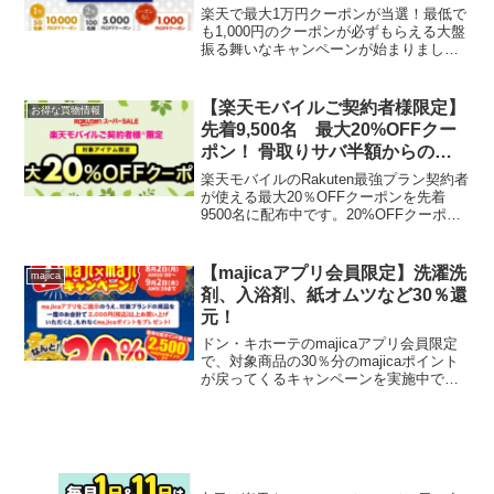
ポンプレゼント
楽天で最大1万円クーポンが当選！最低で
も1,000円のクーポンが必ずもらえる大盤
振る舞いなキャンペーンが始まりまし
た！キャンペーンページからエントリー
＆12/31までに1000円以上購入すれば
OK。1月の楽天マラソンで使えるとちょ
【楽天モバイルご契約者様限定】
お得な買物情報
うどいいで...
先着9,500名 最大20%OFFクー
ポン！ 骨取りサバ半額からの
20％OFF
楽天モバイルのRakuten最強プラン契約者
が使える最大20％OFFクーポンを先着
9500名に配布中です。20%OFFクーポン1
注文あたりの最低お買い物金額なし先着
9,500回/お1人様1回まで利用可
能/10%OFFクーポン1注文あたりの最...
【majicaアプリ会員限定】洗濯洗
majica
剤、入浴剤、紙オムツなど30％還
元！
ドン・キホーテのmajicaアプリ会員限定
で、対象商品の30％分のmajicaポイント
が戻ってくるキャンペーンを実施中で
す。majicaアプリを提示し、対象ブラン
ド商品を1回の会計で2,000円（税込）以
上お買物すると、対象商品購入金額の3...