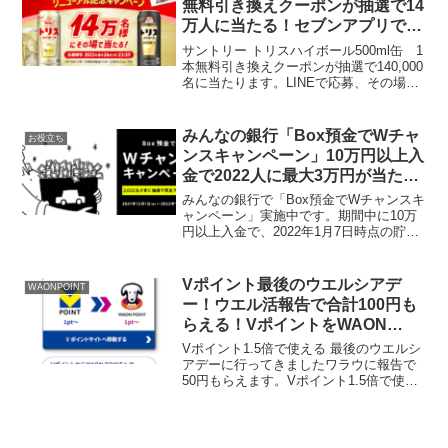
無料引き換えクーポンが抽選で14
万人に当たる！セブンアプリでお
酒が当たる抽選も！
サントリー トリスハイボール500ml缶 1
本無料引き換えクーポンが抽選で140,000
名に当たります。LINEで応募、その場で
当選がわかります。セブン‐イレブン、ロ
ーソン、ミニストップで引き換え可能応
募受付期間2023年6月13日（火）1...
みんなの銀行「Box預金でWチャ
お役立ち
ンスキャンペーン」10万円以上入
金で2022人に最大3万円が当た
る！アプリ招待コードで入力でも
みんなの銀行で「Box預金でWチャンスキ
れなく1,000円プレゼントも！
ャンペーン」実施中です。期間中に10万
円以上入金で、2022年1月7日時点の貯蓄
預金（Box、Saving）の残高に応じて、
抽選で最大3万円が当たります。さらに、
上記抽選の対象者限定で、2022年1月...
Vポイント最後のウエルシアデ
WAONPOINT
ー！ウエル活報告で合計100円も
らえる！VポイントをWAON
POINTに交換する方法
Vポイント1.5倍で使える 最後のウエルシ
アデーに行ってきましたワラウに報告で
50円もらえます。Vポイント1.5倍で使え
る最後のウエルシアデー行ってきました
冷感敷きパッド437円⇒291円！もっと買
えばよかった😂#ウエル活報告会 ワラウ
で貯...