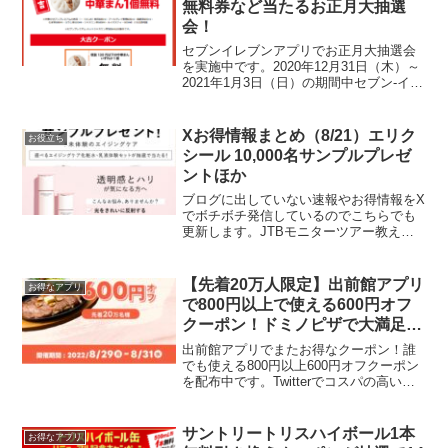
無料券など当たるお正月大抽選
会！
セブンイレブンアプリでお正月大抽選会
を実施中です。2020年12月31日（木）～
2021年1月3日（日）の期間中セブン‐イレ
ブンアプリを開くと、お1人様1日1回限り
抽選会に参加できます。参加すると必ず
クーポンが当たります。開始すぐの0時頃
Xお得情報まとめ（8/21）エリク
お役立ち
か...
シール 10,000名サンプルプレゼ
ントほか
ブログに出していない速報やお得情報をX
でボチボチ発信しているのでこちらでも
更新します。JTBモニターツアー教えて
もらいました！あこがれる～沖縄 50組
100名ハワイ 15組30名ヨーロッパ 15
組30名オーストラリア 12組24名🎊無料
【先着20万人限定】出前館アプリ
お得なアプリ
🎊J...
で800円以上で使える600円オフ
クーポン！ドミノピザで大満足の
エッグタルト
出前館アプリでまたお得なクーポン！誰
でも使える800円以上600円オフクーポン
を配布中です。Twitterでコスパの高い組
み合わせを教えてもらったので同じよう
に注文♪ わたしもこの組み合わせで注文
しました❗ — akipon229 (@ak...
サントリートリスハイボール1本
お得なアプリ