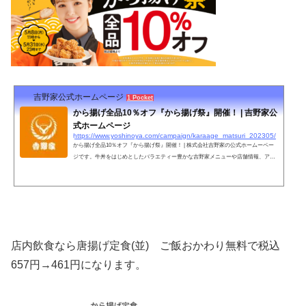
吉野家公式ホームページ
1 Pocket
から揚げ全品10％オフ『から揚げ祭』開催！ | 吉野家公
式ホームページ
https://www.yoshinoya.com/campaign/karaage_matsuri_202305/
から揚げ全品10％オフ『から揚げ祭』開催！ | 株式会社吉野家の公式ホームーペー
ジです。牛丼をはじめとしたバラエティー豊かな吉野家メニューや店舗情報、アル
バイト募集情報などを掲載。
店内飲食なら唐揚げ定食(並) ご飯おかわり無料で税込
657
円→461円になります。