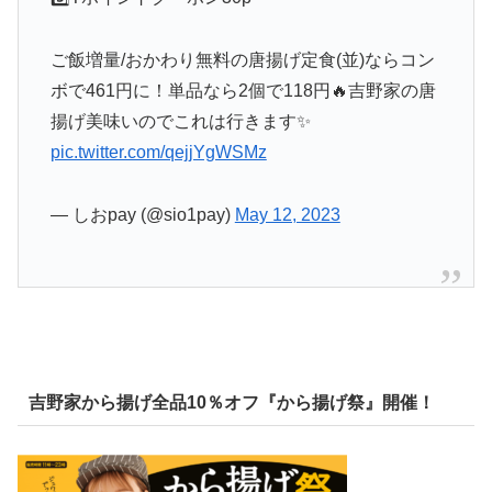
ご飯増量/おかわり無料の唐揚げ定食(並)ならコン
ボで461円に！単品なら2個で118円🔥吉野家の唐
揚げ美味いのでこれは行きます✨
pic.twitter.com/qejjYgWSMz
— しおpay (@sio1pay)
May 12, 2023
吉野家から揚げ全品10％オフ『から揚げ祭』開催！