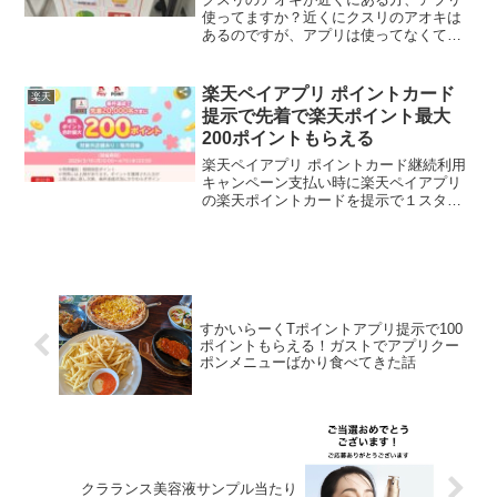
使ってますか？近くにクスリのアオキは
あるのですが、アプリは使ってなくて、
これがとてもおトクだとお友達に教えて
もらって早速ダウンロードしてみまし
た。まずは来店スタンプラリーに参加し
楽天ペイアプリ ポイントカード
楽天
ましょう。1日1回来店で1...
提示で先着で楽天ポイント最大
200ポイントもらえる
楽天ペイアプリ ポイントカード継続利用
キャンペーン支払い時に楽天ペイアプリ
の楽天ポイントカードを提示で１スタン
プたまり、条件達成で楽天ポイント最大
200ポイントがもらえます。🌸スタンプ3
個で100ポイント（先着２万名）🌸スタン
プ5個で100...
すかいらーくTポイントアプリ提示で100
ポイントもらえる！ガストでアプリクー
ポンメニューばかり食べてきた話
クラランス美容液サンプル当たり