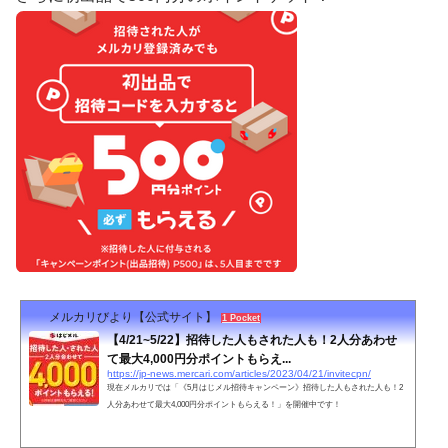
メルカリびより【公式サイト】
1 Pocket
【4/21~5/22】招待した人もされた人も！2人分あわせ
て最大4,000円分ポイントもらえ...
https://jp-news.mercari.com/articles/2023/04/21/invitecpn/
現在メルカリでは「《5月はじメル招待キャンペーン》招待した人もされた人も！2
人分あわせて最大4,000円分ポイントもらえる！」を開催中です！