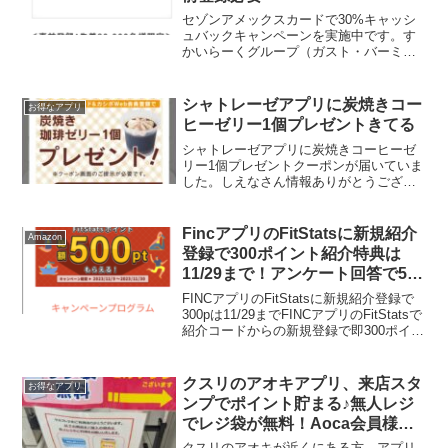
セゾンアメックスカードで30%キャッシ
ュバックキャンペーンを実施中です。す
かいらーくグループ（ガスト・バーミヤ
ン・ジョナサン）10月18日（火）～12月
14日（水）期間中、対象店舗でのご利用
で30%キャッシュバック（最大500円ま
シャトレーゼアプリに炭焼きコー
お得なアプリ
で）先着8...
ヒーゼリー1個プレゼントきてる
シャトレーゼアプリに炭焼きコーヒーゼ
リー1個プレゼントクーポンが届いていま
した。しえなさん情報ありがとうござい
ます。対象期間は地域によって異なりま
す。早速もらってきました。チョコバッ
キーも一緒に買ってきました。今日はご
FincアプリのFitStatsに新規紹介
Amazon
飯の後だったのでセーブ...
登録で300ポイント紹介特典は
11/29まで！アンケート回答で500
円分のPayPayなどに交換でき
FINCアプリのFitStatsに新規紹介登録で
る！
300pは11/29までFINCアプリのFitStatsで
紹介コードからの新規登録で即300ポイン
トがもらえます。貯まったFitStatsポイン
トは以下の商品に交換可能・PayPayマネ
ーライ...
クスリのアオキアプリ、来店スタ
お得なアプリ
ンプでポイント貯まる♪無人レジ
でレジ袋が無料！Aoca会員様限
定 大感謝祭キャンペーン
クスリのアオキが近くにある方、アプリ