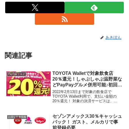
あきぽん
関連記事
TOYOTA Walletで対象飲食店
PayPayグルメ
20％還元！しゃぶしゃぶ温野菜な
どPayPayグルメ併用可能♪初回登
録なら残高1000円分プレゼント
2022年2月13日まで対象の飲食店で
TOYOTA Wallet利用で、支払い金額の
20％還元！ 対象の決済サービスは、
TOYOTA Walletの残高のうち「iD」
「QUICPay＋」 期間中何度でも20%還
元！ 上限 1,000円/回 ...
セゾンアメックス30％キャッシュ
お得な外食情報
バック！ ガスト、メルカリで事
前登録必要