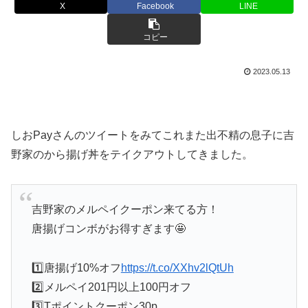
X
Facebook
LINE
コピー
2023.05.13
しおPayさんのツイートをみてこれまた出不精の息子に吉
野家の
から揚げ丼
をテイクアウトしてきました。
吉野家のメルペイクーポン来てる方！
唐揚げコンボがお得すぎます🤩
1️⃣唐揚げ10%オフ
https://t.co/XXhv2lQtUh
2️⃣メルペイ201円以上100円オフ
3️⃣Tポイントクーポン30p