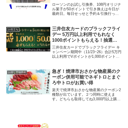
引き！
ローソンのお試し引換券、108円オリジナ
ル菓子が50ポイントで引き換えは今日が
最終日。毎日せっせと予約＆引換行って
きました(^^♪今日はいい天気だったので
チャリで爆走～空箱の画像ですが左のク
レープロールチョコにはまったのでそれ
三井住友カードのブラックフライ
お役立ち
ばかり買いまし...
デー 5万円以上利用でもれなく
1000ポイントもらえる！抽選で
50000ポイントも。
三井住友カードでブラックフライデー キ
ャンペーン期間中（11/23~26）合計5万円
以上利用でVポイントが1,000ポイント必
ずもらえます。さらに！抽選で30人
50,000ポイントが当たるチャンス！プリ
ペイドカード、決済アプリ、電子マネー
急ぎ！焼津市おさかな物産展のク
お得な買物情報
へ...
ーポン併用可能でネギトロとまぐ
ろ中トロがお買い得
楽天で焼津市おさかな物産展のクーポン2
種類が出ています。２つ同時に使えま
す。どちらも取得してね3,000円以上購入
で1,000円OFFクーポン5000円以上購入で
2000円OFFクーポンねぎとろ600グラム
と訳ありまぐろ中トロ1キロが298...