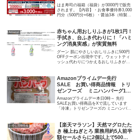
はま寿司の福箱（福袋）が3000円で販売
されます。【内容】・お食事優待券3,000
円分（500円分×6枚）・醤油3本（特製だ
し醤油・北海道昆布醤油・九州風さしみ
醤油）・はま寿司特製 醤油皿2枚【販売
期間】2024年12月30日（月）～無くな...
赤ちゃん用おしりふきが1枚1円！
Amazon
手拭き、台ふき代わりに！「ハミ
ング消臭実感」が実質無料
グーン 肌にやさしいおしりふきに500円
OFFクーポン出現中です。ウェットティ
ッシュ代わりにつかえるおしりふきが
Amazonで500円引き。840枚(70枚×12個)
1枚1円なので惜しみなく使えます。裏面
をみると「化粧水」とあります。手や...
Amazonプライムデー先行
Amazon
SALE お買い得商品情報 トリ
ゼンフーズ ミニハンバーグ1kg
あたり384円
Amazonプライムデー本日0時～ 先行
SALEお買い得商品をXで流しています
「冷凍」トリゼンフーズの ミニハンバー
グ 1kg×5㎏もあります30%OFF
￥1,921 （1kgあたり384円）お弁当
に！冷凍庫余裕ある人は！ 「冷凍」ト...
【楽天マラソン】天然マグロたた
お得な買物情報
き 極上ねぎとろ 業務用約5人前半
額セールさらに2個以上で500円