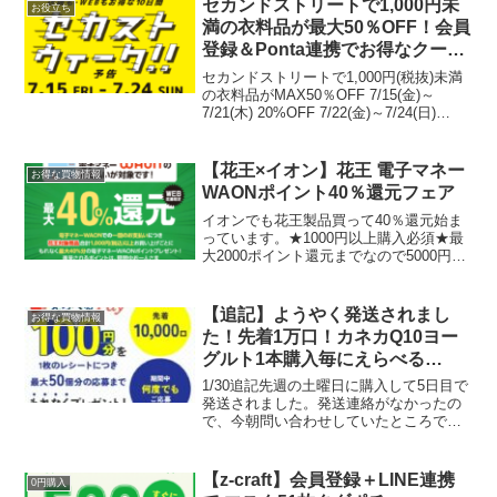
セカンドストリートで1,000円未
お役立ち
ビスはこちら▼自...
満の衣料品が最大50％OFF！会員
登録＆Ponta連携でお得なクーポ
ンも
セカンドストリートで1,000円(税抜)未満
の衣料品がMAX50％OFF 7/15(金)～
7/21(木) 20%OFF 7/22(金)～7/24(日)
50%OFF人気のものから売切れるし、残
っていたら半額。オンラインストア限定
セールセカス...
【花王×イオン】花王 電子マネー
お得な買物情報
WAONポイント40％還元フェア
イオンでも花王製品買って40％還元始ま
っています。★1000円以上購入必須★最
大2000ポイント還元までなので5000円ま
での購入で最大40％還元！キャンペーン
期間 2020年12月1日(火) ～ 12月15日
(火)応募締切 2020年12...
【追記】ようやく発送されまし
お得な買物情報
た！先着1万口！カネカQ10ヨー
グルト1本購入毎にえらべる
Pay100円分もれなくもらえる！
1/30追記先週の土曜日に購入して5日目で
楽天で24本買ってみたが間に合う
発送されました。発送連絡がなかったの
で、今朝問い合わせしていたところでし
か！？
た。・いつ発送されるのか・まだえらべ
るPayのキャンペーンに間に合うのか？
先着キャンペーンについて以下の回答を
【z-craft】会員登録＋LINE連携
0円購入
いただきました。...