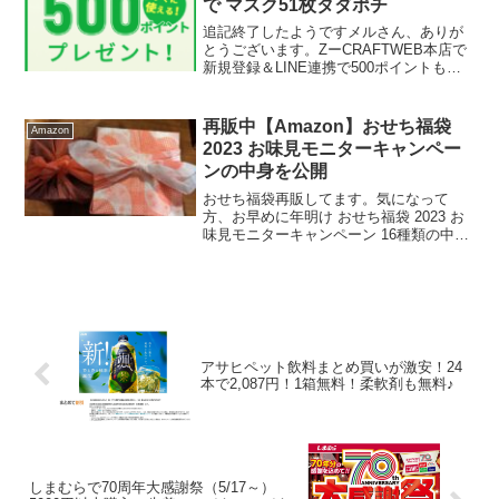
で マスク51枚タダポチ
追記終了したようですメルさん、ありが
とうございます。ZーCRAFTWEB本店で
新規登録＆LINE連携で500ポイントもら
えます。新規登録はこちら連携はマイペ
ージから。LINE連携はこちら連携後すぐ
に500ptもらえます。マスクはこちら
再販中【Amazon】おせち福袋
Amazon
51...
2023 お味見モニターキャンペー
ンの中身を公開
おせち福袋再販してます。気になって
方、お早めに年明け おせち福袋 2023 お
味見モニターキャンペーン 16種類の中か
らランダムに1～2個のおせちをお届け 冷
凍おせち 5555円のおせち福袋届きまし
た！Amazonおせち福袋きたー！！三段
重...
アサヒペット飲料まとめ買いが激安！24
本で2,087円！1箱無料！柔軟剤も無料♪
しまむらで70周年大感謝祭（5/17～）