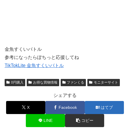
金魚すくいバトル
参考になったらぽちっと応援してね
TikTokLite 金魚すくいバトル
0円購入
お得な買物情報
ファンくる
モニターサイト
シェアする
X
Facebook
はてブ
LINE
コピー