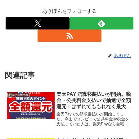
あきぽんをフォローする
あきぽん
関連記事
楽天PAYで請求書払いが開始。税
お得な買物情報
金・公共料金支払いで抽選で全額
還元！はずれてももれなく最大
1％還元！
楽天Payでの請求書払いが開始しまし
た。今までコンビニで公共料金や税金を
支払っていた人は、楽天Payなら自宅に
いながら支払えるし、1％分の楽天ポイン
トまでもらえます。100人のラッキーな人
は全額還元されます！支払い可能なサー