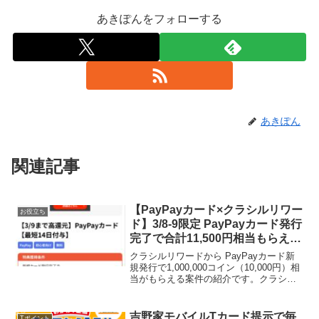
あきぽんをフォローする
あきぽん
関連記事
【PayPayカード×クラシルリワー
お役立ち
ド】3/8-9限定 PayPayカード発行
完了で合計11,500円相当もらえ
る！
クラシルリワードから PayPayカード新
規発行で1,000,000コイン（10,000円）相
当がもらえる案件の紹介です。クラシル
リワード新規登録で条件達成すれば
+1,500円！合計11,500円相当になりま
す。＼本日限定の高還元／PayP...
吉野家モバイルTカード提示で毎
Tポイント