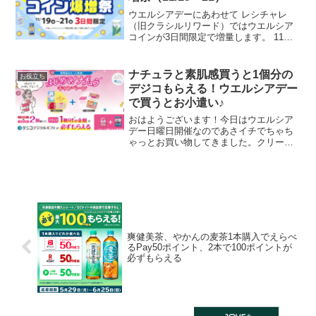
ウエルシアデーにあわせて レシチャレ
（旧クラシルリワード）ではウエルシア
コインが3日間限定で増量します。 11月
19日（水）〜21日（金） レシチャレより
コイン数の訂正がありました。＜訂正＞
マイブースターズ ケラチンシリーズ ＜正
ナチュラと素肌感買うと1個分の
お役立ち
しい内容...
デジコもらえる！ウエルシアデー
で買うとお小遣い♪
おはようございます！今日はウエルシア
デー日曜日開催なのであさイチでちゃち
ゃっとお買い物してきました。クリーン
デンタルプレミアム 歯磨き粉 全額返
金1738円税込み Tポイント100Pつきま
す。クリーンデンタル 全額返金Tポイン
ト100ポイン...
爽健美茶、やかんの麦茶1本購入でえらべ
るPay50ポイント、2本で100ポイントが
必ずもらえる