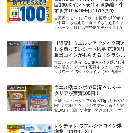
回100ポイント★牛すき鍋膳・牛
すき丼10％OFFは11/13まで
吉野家でモバイルTカード提示で100ポイ
ント毎回もらえる「食べてもらえるキャ
ンペーン」11月も吉野家でモバイルTカー
ド提示し会計でTポイントを1ポイント以
上貯めると、1日につき100ポイントもら
えるキャンペーンが始まっています！
【追記】ウエルシアでメイク落と
お役立ち
（期間中1...
しを買ってレシート応募で300円
相当コインがもらえる！クラシル
リワード＆ウエルシア洗顔まつり
ウエルシア薬局でSENKAメイク落とし本
くじ
体を購入、レシート応募すると、クラシ
ルリワードで30,000コイン（300円相当）
がもらえます！.泡タイプの洗顔料はウエ
ルシア販売価格728円オイルタイプは税込
み1078円でした。先着4000枚中、ま...
ウエル活コンボで日清 ヘルシー
お得なアプリ
クリアが実質105円！
日清 ヘルシークリアの油800g（税込397
円）が20日のウエルシアデーに買うと実
質105円と聞いて注文してきました。ブル
ゾンさん、むちこさん情報ありがとうご
ざいます。買うのは20日のウエルシアデ
ー。WAONPOINT払いで実質33％引
レシチャレ ウエルシアコイン爆
お得なアプリ
き。...
増祭（11/19～21）