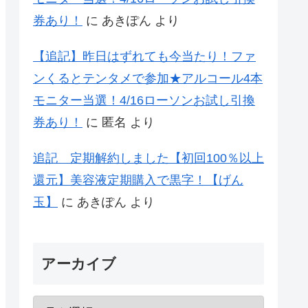
券あり！
に
あきぽん
より
【追記】昨日はずれても今当たり！ファ
ンくるとテンタメで参加★アルコール4本
モニター当選！4/16ローソンお試し引換
券あり！
に
匿名
より
追記 定期解約しました【初回100％以上
還元】美容液定期購入で黒字！【げん
玉】
に
あきぽん
より
アーカイブ