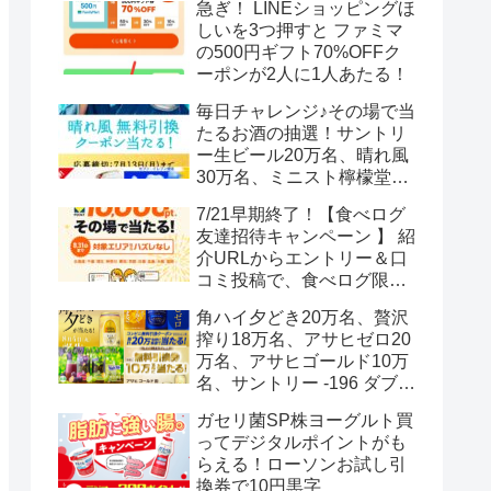
急ぎ！ LINEショッピングほ
しいを3つ押すと ファミマ
の500円ギフト70%OFFク
ーポンが2人に1人あたる！
毎日チャレンジ♪その場で当
たるお酒の抽選！サントリ
ー生ビール20万名、晴れ風
30万名、ミニスト檸檬堂2
万名、ブラックニッカハイ
7/21早期終了！【食べログ
ボール12.3万名
友達招待キャンペーン 】 紹
介URLからエントリー＆口
コミ投稿で、食べログ限定
Vポイント最大12000ポイン
角ハイ夕どき20万名、贅沢
トがもらえる
搾り18万名、アサヒゼロ20
万名、アサヒゴールド10万
名、サントリー -196 ダブル
レモン70万名様(35万組)
ガセリ菌SP株ヨーグルト買
ってデジタルポイントがも
らえる！ローソンお試し引
換券で10円黒字