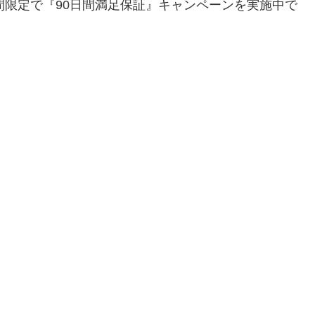
間限定で『90日間
満足保証』キャンペーン
を実施中で