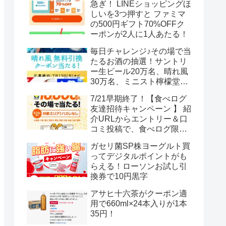
急ぎ！ LINEショッピングほ
しいを3つ押すと ファミマ
の500円ギフト70%OFFク
ーポンが2人に1人あたる！
毎日チャレンジ♪その場で当
たるお酒の抽選！サントリ
ー生ビール20万名、晴れ風
30万名、ミニスト檸檬堂2
万名、ブラックニッカハイ
7/21早期終了！【食べログ
ボール12.3万名
友達招待キャンペーン 】 紹
介URLからエントリー＆口
コミ投稿で、食べログ限定
Vポイント最大12000ポイン
ガセリ菌SP株ヨーグルト買
トがもらえる
ってデジタルポイントがも
らえる！ローソンお試し引
換券で10円黒字
アサヒ十六茶がクーポン適
用で660ml×24本入りが1本
35円！