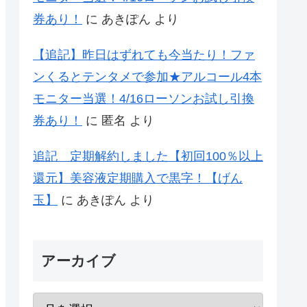
券あり！
に
あきぽん
より
【追記】昨日はずれても今当たり！ファ
ンくるとテンタメで参加★アルコール4本
モニター当選！4/16ローソンお試し引換
券あり！
に
匿名
より
追記 定期解約しました【初回100％以上
還元】美容液定期購入で黒字！【げん
玉】
に
あきぽん
より
アーカイブ