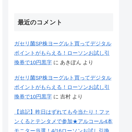
最近のコメント
ガセリ菌SP株ヨーグルト買ってデジタル
ポイントがもらえる！ローソンお試し引
換券で10円黒字
に
あきぽん
より
ガセリ菌SP株ヨーグルト買ってデジタル
ポイントがもらえる！ローソンお試し引
換券で10円黒字
に
吉村
より
【追記】昨日はずれても今当たり！ファ
ンくるとテンタメで参加★アルコール4本
モニター当選！4/16ローソンお試し引換