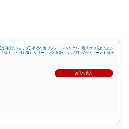
月間優良ショップ】羽毛布団 リフォーム シングル 1層式 エリ元あたたか
掛 立体キルト 打ち直し クリーニング 丸洗い タシ羽毛 ダック グース 往復送
楽天で購入