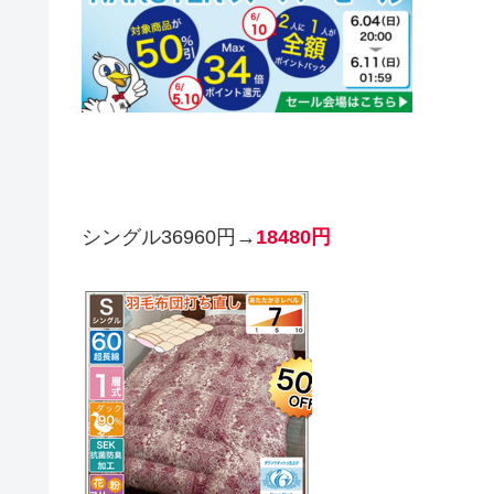
シングル36960円→
18480円