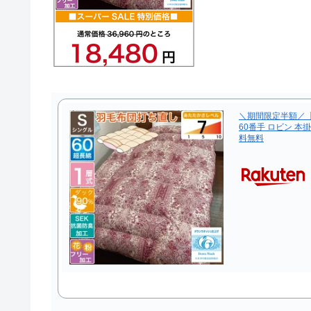
＼期間限定半額／【
60番手 ロビン 本
料無料