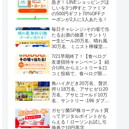
急ぎ！ LINEショッピングほ
しいを3つ押すと ファミマ
の500円ギフト70%OFFク
ーポンが2人に1人あたる！
毎日チャレンジ♪その場で当
たるお酒の抽選！サントリ
ー生ビール20万名、晴れ風
30万名、ミニスト檸檬堂2
万名、ブラックニッカハイ
7/21早期終了！【食べログ
ボール12.3万名
友達招待キャンペーン 】 紹
介URLからエントリー＆口
コミ投稿で、食べログ限定
Vポイント最大12000ポイン
角ハイ夕どき20万名、贅沢
トがもらえる
搾り18万名、アサヒゼロ20
万名、アサヒゴールド10万
名、サントリー -196 ダブル
レモン70万名様(35万組)
ガセリ菌SP株ヨーグルト買
ってデジタルポイントがも
らえる！ローソンお試し引
換券で10円黒字