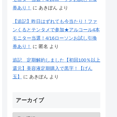
券あり！
に
あきぽん
より
【追記】昨日はずれても今当たり！ファ
ンくるとテンタメで参加★アルコール4本
モニター当選！4/16ローソンお試し引換
券あり！
に
匿名
より
追記 定期解約しました【初回100％以上
還元】美容液定期購入で黒字！【げん
玉】
に
あきぽん
より
アーカイブ