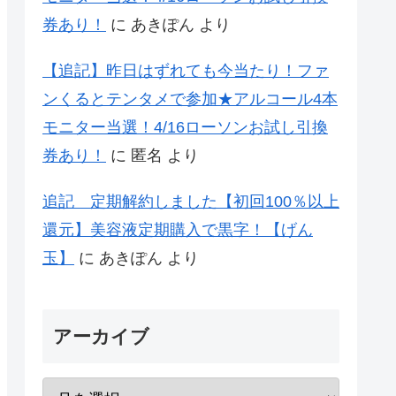
券あり！
に
あきぽん
より
【追記】昨日はずれても今当たり！ファ
ンくるとテンタメで参加★アルコール4本
モニター当選！4/16ローソンお試し引換
券あり！
に
匿名
より
追記 定期解約しました【初回100％以上
還元】美容液定期購入で黒字！【げん
玉】
に
あきぽん
より
アーカイブ