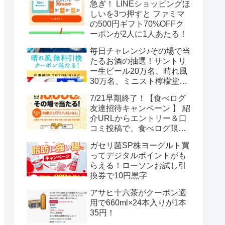
急ぎ！ LINEショッピングほ
しいを3つ押すと ファミマ
の500円ギフト70%OFFク
ーポンが2人に1人あたる！
毎日チャレンジ♪その場で当
たるお酒の抽選！サントリ
ー生ビール20万名、晴れ風
30万名、ミニスト檸檬堂2
万名、ブラックニッカハイ
7/21早期終了！【食べログ
ボール12.3万名
友達招待キャンペーン 】 紹
介URLからエントリー＆口
コミ投稿で、食べログ限定
Vポイント最大12000ポイン
ガセリ菌SP株ヨーグルト買
トがもらえる
ってデジタルポイントがも
らえる！ローソンお試し引
換券で10円黒字
アサヒ十六茶がクーポン適
用で660ml×24本入りが1本
35円！