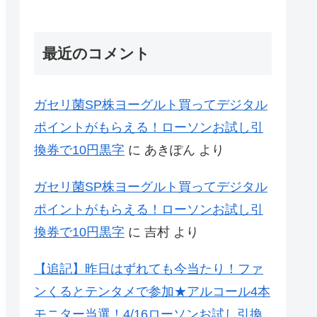
最近のコメント
ガセリ菌SP株ヨーグルト買ってデジタル
ポイントがもらえる！ローソンお試し引
換券で10円黒字
に
あきぽん
より
ガセリ菌SP株ヨーグルト買ってデジタル
ポイントがもらえる！ローソンお試し引
換券で10円黒字
に
吉村
より
【追記】昨日はずれても今当たり！ファ
ンくるとテンタメで参加★アルコール4本
モニター当選！4/16ローソンお試し引換