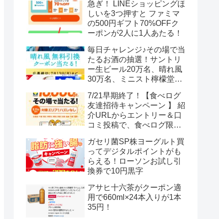
急ぎ！ LINEショッピングほ
しいを3つ押すと ファミマ
の500円ギフト70%OFFク
ーポンが2人に1人あたる！
毎日チャレンジ♪その場で当
たるお酒の抽選！サントリ
ー生ビール20万名、晴れ風
30万名、ミニスト檸檬堂2
万名、ブラックニッカハイ
7/21早期終了！【食べログ
ボール12.3万名
友達招待キャンペーン 】 紹
介URLからエントリー＆口
コミ投稿で、食べログ限定
Vポイント最大12000ポイン
ガセリ菌SP株ヨーグルト買
トがもらえる
ってデジタルポイントがも
らえる！ローソンお試し引
換券で10円黒字
アサヒ十六茶がクーポン適
用で660ml×24本入りが1本
35円！