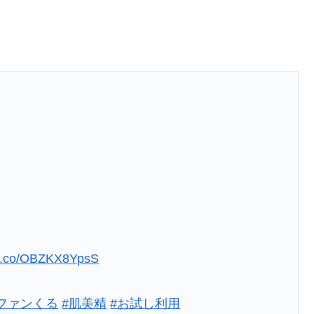
。
//t.co/OBZKX8YpsS
#ファンくる
#肌美精
#お試し利用