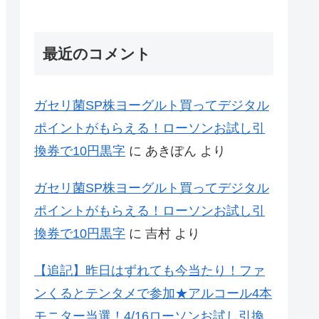
最近のコメント
ガセリ菌SP株ヨーグルト買ってデジタル
ポイントがもらえる！ローソンお試し引
換券で10円黒字
に
あきぽん
より
ガセリ菌SP株ヨーグルト買ってデジタル
ポイントがもらえる！ローソンお試し引
換券で10円黒字
に
吉村
より
【追記】昨日はずれても今当たり！ファ
ンくるとテンタメで参加★アルコール4本
モニター当選！4/16ローソンお試し引換