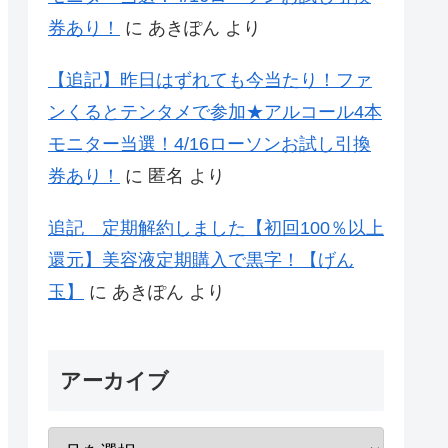
券あり！
に
あきぽん
より
【追記】昨日はずれても今当たり！ファ
ンくるとテンタメで参加★アルコール4本
モニター当選！4/16ローソンお試し引換
券あり！
に
匿名
より
追記 定期解約しました【初回100％以上
還元】美容液定期購入で黒字！【げん
玉】
に
あきぽん
より
アーカイブ