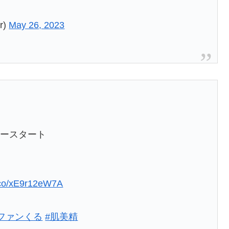
r)
May 26, 2023
タースタート
t.co/xE9r12eW7A
#ファンくる
#肌美精