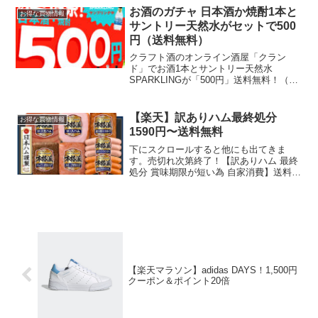
日以内なら無料で試せてポイントももら
お酒のガチャ 日本酒か焼酎1本と
お得な買物情報
えます！J-P...
サントリー天然水がセットで500
円（送料無料）
クラフト酒のオンライン酒屋「クラン
ド」でお酒1本とサントリー天然水
SPARKLINGが「500円」送料無料！（地
域によっては無料じゃない場合もあるみ
たいです）会員登録＆LINE連携して、日
本酒か焼酎かジャンルを選ぶだけ。厳選
【楽天】訳ありハム最終処分
お得な買物情報
したお酒からラ...
1590円〜送料無料
下にスクロールすると他にも出てきま
す。売切れ次第終了！【訳ありハム 最終
処分 賞味期限が短い為 自家消費】送料無
料【日本ハム 本格派 ギフト NH-349】 7
点セット 詰め合わせ (ロースハム/ボロニ
ア2種/ミートローフ/ロース生ハム/ウ...
【楽天マラソン】adidas DAYS！1,500円
クーポン＆ポイント20倍