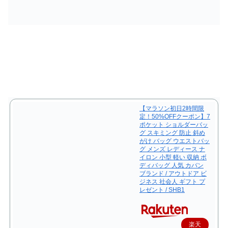
入
【マラソン初日2時間限
定！50%OFFクーポン】7
ポケット ショルダーバッ
グ スキミング 防止 斜め
がけ バッグ ウエストバッ
グ メンズ レディース ナ
イロン 小型 軽い 収納 ボ
ディバッグ 人気 カバン
ブランド / アウトドア ビ
ジネス 社会人 ギフト プ
レゼント / SHB1
楽天