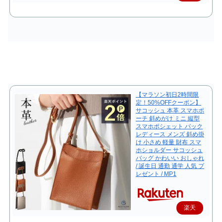
で購
入
【マラソン初日2時間限
定！50%OFFクーポン】
サコッシュ 本革 スマホポ
ーチ 斜めがけ ミニ 縦型
スマホポシェット バック
レディース メンズ 斜め掛
け 小さめ 軽量 財布 スマ
ホショルダー サコッシュ
バッグ かわいい おしゃれ
/ 誕生日 通勤 通学 人気 プ
レゼント / MP1
楽天
で購