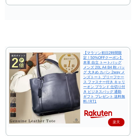
入
【マラソン初日2時間限
定！50%OFFクーポン】
本革 自立 トートバッグ
メンズ 20L A4 B4 鞄 バッ
グ 大きめ カバン 2way メ
ンズトート ブリーフケー
ス ファスナー付き キャリ
ーオン ブランド 仕切り付
き ビジネスバッグ 通勤
ギフト プレゼント 送料無
料 / RT1
楽天
で購