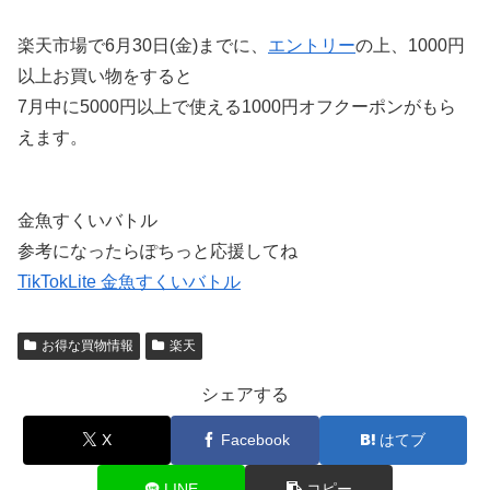
楽天市場で
6月30日(金)までに、
エントリー
の上、1000円
以上お買い物をすると
7月中に5000円以上で使える1000円オフクーポンがもら
えます。
金魚すくいバトル
参考になったらぽちっと応援してね
TikTokLite 金魚すくいバトル
お得な買物情報
楽天
シェアする
X
Facebook
はてブ
LINE
コピー