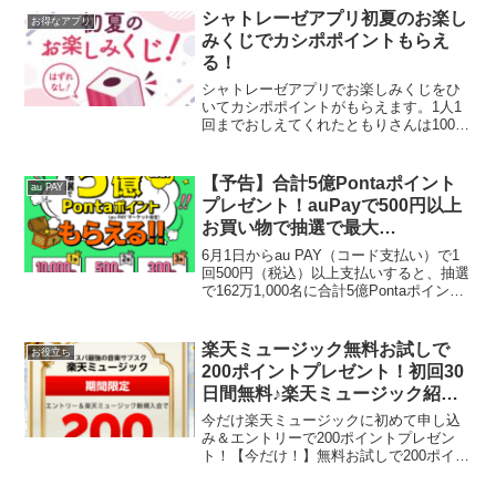
ポイント4倍獲得上限ポイント：1,00...
シャトレーゼアプリ初夏のお楽し
お得なアプリ
みくじでカシポポイントもらえ
る！
シャトレーゼアプリでお楽しみくじをひ
いてカシポポイントがもらえます。1人1
回までおしえてくれたともりさんは100ポ
イントでたそうです。ちなみにわたしは
夕方ひいたら10ポイントでした💦当たっ
たポイントは6/2まに来店するともらえま
【予告】合計5億Pontaポイント
au PAY
す。100ポ...
プレゼント！auPayで500円以上
お買い物で抽選で最大
10,000Pontaポイントがもらえ
6月1日からau PAY（コード支払い）で1
る！6/1～30
回500円（税込）以上支払いすると、抽選
で162万1,000名に合計5億Pontaポイント
（au PAY マーケット限定）がもらえるキ
ャンペーンを開催します。【特典】1等
10,000ポイント ...
楽天ミュージック無料お試しで
お役立ち
200ポイントプレゼント！初回30
日間無料♪楽天ミュージック紹介
キャンペーン1人紹介で1000ポイ
今だけ楽天ミュージックに初めて申し込
ントもらえる
み＆エントリーで200ポイントプレゼン
ト！【今だけ！】無料お試しで200ポイン
トプレゼントキャンペーン1億曲以上の音
楽が聴き放題の楽天の音楽サブスク。30