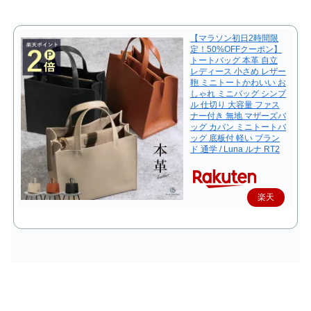
【マラソン初日2時間限
定！50%OFFクーポン】
トートバッグ 本革 自立
レディース 小さめ レザー
鞄 ミニトートかわいい お
しゃれ ミニバッグ シンプ
ル 仕切り 大容量 ファス
ナー付き 無地 マザーズバ
ッグ カバン ミニトートバ
ッグ 底板付 軽い ブラン
ド 通学 / Luna ルナ RT2
楽天
で購
入