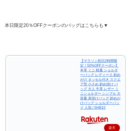
本日限定20％OFFクーポンのバッグはこちらも▼
【マラソン初日2時間限
定！50%OFFクーポン】
本革 ミニ 軽量 ショルダ
ーバッグ レディース 斜め
がけ タッセル付き スクエ
ア型 小さめ 斜め掛け バ
ッグ 大人 牛革 レザー ミ
ニショルダー シンプル 大
容量 肩掛けバッグ 斜めが
けバッグ ショルダーバッ
ク 人気 / SHB10
楽天