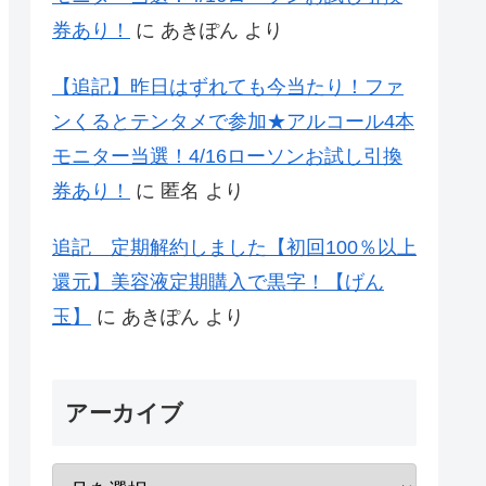
券あり！
に
あきぽん
より
【追記】昨日はずれても今当たり！ファ
ンくるとテンタメで参加★アルコール4本
モニター当選！4/16ローソンお試し引換
券あり！
に
匿名
より
追記 定期解約しました【初回100％以上
還元】美容液定期購入で黒字！【げん
玉】
に
あきぽん
より
アーカイブ