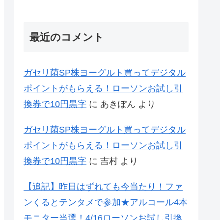
最近のコメント
ガセリ菌SP株ヨーグルト買ってデジタル
ポイントがもらえる！ローソンお試し引
換券で10円黒字
に
あきぽん
より
ガセリ菌SP株ヨーグルト買ってデジタル
ポイントがもらえる！ローソンお試し引
換券で10円黒字
に
吉村
より
【追記】昨日はずれても今当たり！ファ
ンくるとテンタメで参加★アルコール4本
モニター当選！4/16ローソンお試し引換