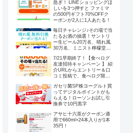
急ぎ！ LINEショッピングほ
しいを3つ押すと ファミマ
の500円ギフト70%OFFク
ーポンが2人に1人あたる！
毎日チャレンジ♪その場で当
たるお酒の抽選！サントリ
ー生ビール20万名、晴れ風
30万名、ミニスト檸檬堂2
万名、ブラックニッカハイ
7/21早期終了！【食べログ
ボール12.3万名
友達招待キャンペーン 】 紹
介URLからエントリー＆口
コミ投稿で、食べログ限定
Vポイント最大12000ポイン
ガセリ菌SP株ヨーグルト買
トがもらえる
ってデジタルポイントがも
らえる！ローソンお試し引
換券で10円黒字
アサヒ十六茶がクーポン適
用で660ml×24本入りが1本
35円！