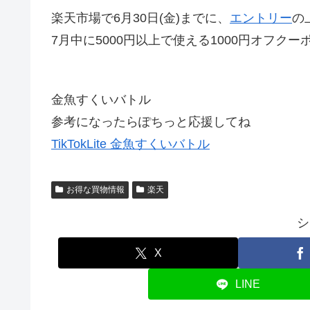
楽天市場で
6月30日(金)までに、
エントリー
の
7月中に5000円以上で使える1000円オフク
金魚すくいバトル
参考になったらぽちっと応援してね
TikTokLite 金魚すくいバトル
お得な買物情報
楽天
シ
X
LINE