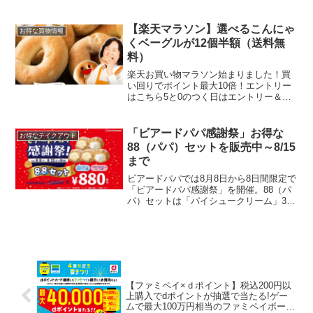
円！10キロ当たり2,200円【30％OFFクー
ポンで7,336円】新米 本場 宮城県産 ひと
めぼれ 30kg 令...
【楽天マラソン】選べるこんにゃ
お得な買物情報
くベーグルが12個半額（送料無
料）
楽天お買い物マラソン始まりました！買
い回りでポイント最大10倍！エントリー
はこちら5と0のつく日はエントリー＆楽
天カード利用でポイント5倍こんにゃくベ
ーグルが本日20時から 50％OFFですよ！
お好きな12個セット5952円⇒2976円送
「ビアードパパ感謝祭」お得な
お得なテイクアウト
料...
88（パパ）セットを販売中～8/15
まで
ビアードパパでは8月8日から8日間限定で
「ビアードパパ感謝祭」を開催。88（パ
パ）セットは「パイシュークリーム」3個
と、「バニラヨーグルトクリームシュ
ー」2個の合計5個セット1,044円→ 880
円！期間8/8(月)〜8/15(月)手土産に...
【ファミペイ×ｄポイント】税込200円以
上購入でdポイントが抽選で当たる!ゲー
ムで最大100万円相当のファミペイボーナ