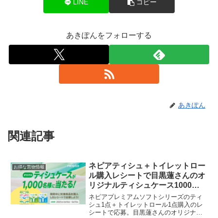
LINE
コピー
あきぽんをフォローする
あきぽん
関連記事
ネピアティシュ＋トイレットロー
お得な買物情報
ル購入レシートで目黒蓮さんのオ
リジナルティシュケース1000名
に当たる
ネピアプレミアムソフトシリーズのティ
シュ1点＋トイレットロール1点購入のレ
シートで応募。目黒蓮さんのオリジナル