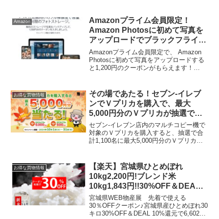
ティシュケースが抽選で1,000名様に当た
ります。対象商品ネピア プレミアムソフ
トシリーズ（ティシュ・トイレットロー
Amazonプライム会員限定！
Amazon
ル）目黒くんい...
Amazon Photosに初めて写真を
アップロードでブラックフライデ
ーでも使える1,200円のクーポン
Amazonプライム会員限定で、 Amazon
がもらえる（～11/30）
Photosに初めて写真をアップロードする
と1,200円のクーポンがもらえます！
2022年11月30日23:59まで対象かどうか
こちらから確認1. Amazon photos ダウン
ロード2...
その場であたる！セブン‐イレブ
お得な買物情報
ンでＶプリカを購入で、最大
5,000円分のＶプリカが抽選で当
たる！
セブン‐イレブン店内のマルチコピー機で
対象のＶプリカを購入すると、抽選で合
計1,100名に最大5,000円分のＶプリカが
あたります。Ｖプリカ10,000円券購入
⇒100名にＶプリカ5,000円分Ｖプリカ
5,000円券購入 ⇒1,000名...
【楽天】宮城県ひとめぼれ
お得な買物情報
10kg2,200円!ブレンド米
10kg1,843円!!30%OFF＆DEAL
10%還元
宮城県WEB物産展 先着で使える
30％OFFクーポン♪宮城県産ひとめぼれ30
キロ30%OFF＆DEAL 10%還元で6,602