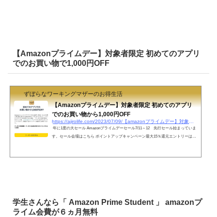
【Amazonプライムデー】対象者限定 初めてのアプリ
でのお買い物で1,000円OFF
ずぼらなワーキングマザーのお得生活
【Amazonプライムデー】対象者限定 初めてのアプリ
でのお買い物から1,000円OFF
https://ajirolife.com/2023/07/09/【amazonプライムデー】対象者限定-初めてのアプリで
年に1度の大セール Amazonプライムデーセール7/11～12 先行セール始まっていま
す。セール会場はこちら ポイントアップキャンペーン最大15％還元エントリーはこ
ちら Amazonのショッピングアプリをまだ使ったことがない方は要チェック！！Am
azonアプリから初めて2500円以上のお買い物で1000円OFFクーポンがもらえます！
「クーポンを受け取る」ボタンをタップで、自動的にクーポンがアカウントに付与
されます。キャンペーン詳細とクーポン受取はこちら 2500円以上のお買い物が対象
で、クーポンダウンロード後...
学生さんなら「 Amazon Prime Student 」 amazonプ
ライム会費が６ヵ月無料