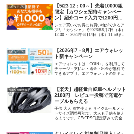
ごいですね。対象となるカード一...
【5/23 12：00～】先着10000組
お得なアプリ
限定【カウシェ招待キャンペー
ン】紹介コード入力で1200円以
上の商品に使える1000円クーポ
シェア買いでお得にお買い物ができるア
ンプレゼント！
プリ「カウシェ」で2023年6月7日（水）
12:00 ～ 2023年6月14日（水）11:59まで
友達招待キャンペーンが再開します。招
待コードから 2023年6月14日（水）11:59
までに新規登録すると...
【2026年7・8月】エアウォレッ
お得なアプリ
ト新キャンペーン
エアウォレットは「COIN+」を利用して
チャージ・支払い・送金・出金が無料で
できるアプリ。エアウォレットの新キャ
ンペーンが始まりました！１．エアウォ
レット50%還元 （新規・既存） ～
8/31 還元上限 200円(400円利用まで)エン
【楽天】超軽量自転車ヘルメット
お得な買物情報
トリ...
2180円 レビュー投稿で充電ケ
ーブルもらえる
子供 大人 両方使える サイクルヘルメッ
トサイズ調整可能で、大人も子供も使え
るようです。CE/CPSC認定済みで安全基
準は満たしていて、口コミもまずまずよ
いです。自転車ヘルメット、この値段で
安全性は不明ですが、ないよりはあった
キレイキレイ 対象製品購入レシ