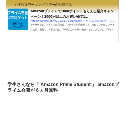
ずぼらなワーキングマザーのお得生活
Amazonプライムで1000ポイントもらえる紹介キャン
ペーン！2000円以上のお買い物で1...
https://ajirolife.com/2022/11/23/amazonプライムで1000ポイントもらえる紹介キャンペーン
Amazonでは、プライム会員紹介プログラムを開催中です。紹介リンクからプライ
ム会員に登録し、30日以内に2,000円以上のお買い物をすると、お互いに1,000ポイン
トもらえます。被紹介者が過去にプライム会員だったことがあると対象外です。各
ミッションを完了するごとに、本キャンペーンページ上で「クリア」と表示されま
す。（反映までに数日かかる場合あり。）本キャンペーンページ上で表示されてい
ることを確認してください。 1．紹介リンクからプライム会員へ登録２．30日以内
に2000円以上のお買い物３．30日以内に1000ポ...
学生さんなら「 Amazon Prime Student 」 amazonプ
ライム会費が６ヵ月無料