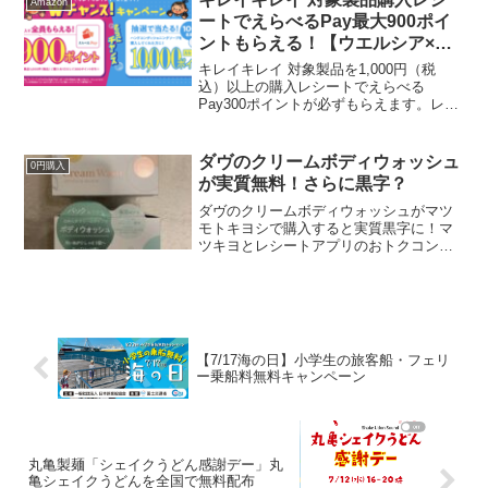
Amazon
ほうがいいです...
ートでえらべるPay最大900ポイ
ントもらえる！【ウエルシア×ラ
イオン】WAON POINT最大
キレイキレイ 対象製品を1,000円（税
10,000ポイント当たる抽選もあり
込）以上の購入レシートでえらべる
Pay300ポイントが必ずもらえます。レシ
ート1枚で最大3口分の応募で900ポイン
ト！実質30％還元！ウエルシアデーで買
えば実質65％還元！付与上限：300ポイン
ダヴのクリームボディウォッシュ
0円購入
ト／口...
が実質無料！さらに黒字？
ダヴのクリームボディウォッシュがマツ
モトキヨシで購入すると実質黒字に！マ
ツキヨとレシートアプリのおトクコンボ
♪ み👧👦さんの投稿で教えてもらいまし
た。ありがとうございます。ダヴのクリ
ームボディウォッシュ黒字🐶☑️マツキヨ
10%OFFクーポン...
【7/17海の日】小学生の旅客船・フェリ
ー乗船料無料キャンペーン
丸亀製麺「シェイクうどん感謝デー」丸
亀シェイクうどんを全国で無料配布