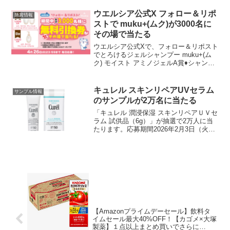
す。ルビットアプリ内のキャンペーンペ
ージからエントリー、ルビットカードを
ウエルシア公式X フォロー＆リポ
懸賞情報
提示して、プライベー...
ストで muku+(ムク)が3000名に
その場で当たる
ウエルシア公式Xで、フォロー＆リポスト
でとろけるジェルシャンプー muku+(ム
ク) モイスト アミノジェルA賞♦︎シャンプ
ー＆ヘアトリートメントB賞♢ヘアオイル
合計3,000名様に 《無料引換券》が毎日
その場で 当たります。【応募方法】 ...
キュレル スキンリペアUVセラム
サンプル情報
のサンプルが2万名に当たる
「キュレル 潤浸保湿 スキンリペアＵＶセ
ラム 試供品（6g）」が抽選で2万人に当
たります。応募期間2026年2月3日（火）
～2026年5月10日（日）2026年2月下旬頃
から順次発送を予定。
【Amazonプライムデーセール】飲料タ
イムセール最大40%OFF！【カゴメ×大塚
製薬】１点以上まとめ買いでさらに