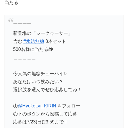
当たる
￣￣￣￣
新登場の「シークヮーサー」
含む
#氷結無糖
3本セット
500名様に当たる🎁
＿＿＿＿＿
今人気の無糖チューハイ✨
あなたはいつ飲みたい？
選択肢を選んでぜひ応募してね！
①
@Hyoketsu_KIRIN
をフォロー
②下のボタンから投稿して応募
応募は7/23(日)23:59まで！