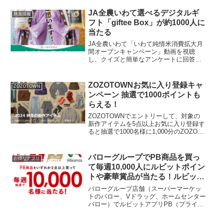
ンクしてます▼／JTのLINE公式アカウン
トで#キャンペーン 開催！...
JA全農いわて選べるデジタルギ
懸賞情報
フト「giftee Box」が約1000人に
当たる
JA全農いわて「いわて純情米消費拡大月
間オープンキャンペーン」動画を視聴
し、クイズと簡単なアンケートに回答す
ると抽選で 1000名にgiftee Boxなどが当
たります。ポイ活Rさんの投稿で教えても
らいました。賞品選べるデジタルギフト
ZOZOTOWNお気に入り登録キャ
ZOZOTOWN
5,2...
ンペーン 抽選で1000ポイントも
らえる！
ZOZOTOWNでエントリーして、対象の
新作アイテムを5点以上お気に入り登録す
ると抽選で1000名様に1,000分のZOZOポ
イントをプレゼント！キャンペーン期間
2024年10月4日(金)12:00～10月10日
(木)23:59までポイント...
バローグループでPB商品を買っ
お得なアプリ
て毎週10,000人にルビットポイン
トや豪華賞品が当たる！ルビット
アプリの友達紹介コードで３００
バローグループ店舗（スーパーマーケッ
きのこもらえる
トのバロー、Vドラッグ、ホームセンター
バロー）でルビットアプリPB（プライベ
ートブランド）キャンペーンを実施中で