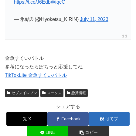
https://t.co/J6EdbWiqcC
— 氷結® (@Hyoketsu_KIRIN)
July 11, 2023
金魚すくいバトル
参考になったらぽちっと応援してね
TikTokLite 金魚すくいバトル
セブンイレブン
ローソン
懸賞情報
シェアする
X
Facebook
はてブ
LINE
コピー