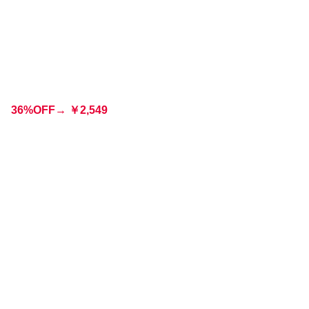
36%OFF→
￥
2,549