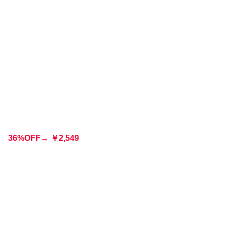
36%OFF→
￥
2,549