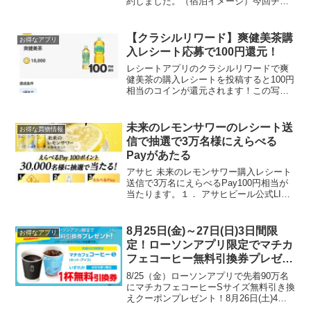
約しました。（宿泊イメージ）今回チョ
イスしたのは、「Go To トラベルキャン
ペーン」と「楽天スーパーDEAL」のスー
パーDEAL×温泉特集を併用して4人家族
【クラシルリワード】爽健美茶購
お得なアプリ
で1泊...
入レシート応募で100円還元！
レシートアプリのクラシルリワードで爽
健美茶の購入レシートを投稿すると100円
相当のコインが還元されます！この写真
にある対象商品なら小さいサイズでも
OK。購入店舗に指定がないので、スーパ
ーやドラッグストアで100円以下で買えた
未来のレモンサワーのレシート送
お得な買物情報
ら実質無料さらに...
信で抽選で3万名様にえらべる
Payがあたる
アサヒ 未来のレモンサワー購入レシート
送信で3万名にえらべるPay100円相当が
当たります。１． アサヒビール公式LINE
から抽選に挑戦２．当選後、対象商品の
レシートを送信でその場でえらべる
Pay100ptがもらえます。【キャンペーン
8月25日(金)～27日(日)3日間限
お得なアプリ
期間】...
定！ローソンアプリ限定でマチカ
フェコーヒー無料引換券プレゼン
ト！
8/25（金）ローソンアプリで先着90万名
にマチカフェコーヒーSサイズ無料引き換
えクーポンプレゼント！8月26日(土)4時
53分をもって配布を終了しました。25日0