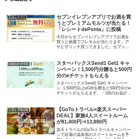
セブンイレブンアプリでお酒を買
お得なアプリ
うとプレミアムモルツが当たる！
「レシートdePonta」に投稿
今日からセブンイレブンアプリでお酒を
買うと抽選でプレモルが当たります。ア
サヒザリッチ買ってきました。セブンア
プリをPayPay連携したらそのまま支払い
できるので便利ですね～PayPay還元は上
限1000円に達してしまったので、三井住
スターバックスSend1 Get1 キャ
お得な外食情報
友カード...
ンペーン！1,500円分贈ると500円
分のeチケットもらえる
スターバックスSend1 Get1 キャンペー
ン 1,500円以上eGiftを贈ると500円分のe
チケットがもらえます。・1回のお会計に
つき1枚限り・先着10万名実施期間2023
年 8月16日（水）9:00〜2023年 9月14日
（木）2...
【GoToトラベル×楽天スーパー
お得な買物情報
DEAL】家族4人スイートルーム
が81,400円⇒13,890円
楽天トラベルのGoToトラベルキャンペー
ンで近場の温泉宿のスイートルームを予