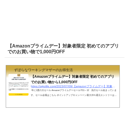
【Amazonプライムデー】対象者限定 初めてのアプリ
でのお買い物で1,000円OFF
ずぼらなワーキングマザーのお得生活
【Amazonプライムデー】対象者限定 初めてのアプリ
でのお買い物から1,000円OFF
https://ajirolife.com/2023/07/09/【amazonプライムデー】対象者限定-初めてのアプリで
年に1度の大セール Amazonプライムデーセール7/11～12 先行セール始まっていま
す。セール会場はこちら ポイントアップキャンペーン最大15％還元エントリーはこ
ちら Amazonのショッピングアプリをまだ使ったことがない方は要チェック！！Am
azonアプリから初めて2500円以上のお買い物で1000円OFFクーポンがもらえます！
「クーポンを受け取る」ボタンをタップで、自動的にクーポンがアカウントに付与
されます。キャンペーン詳細とクーポン受取はこちら 2500円以上のお買い物が対象
で、クーポンダウンロード後...