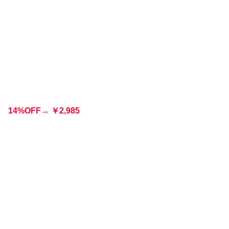
14%OFF→
￥
2,985