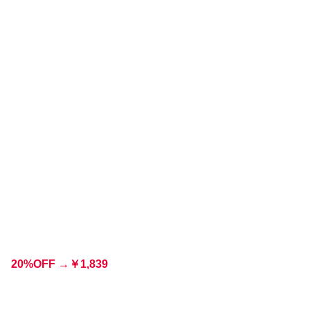
20%OFF
→
￥
1,839