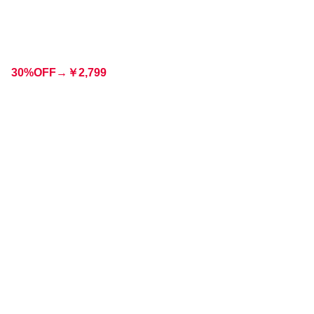
30%OFF→
￥
2,799