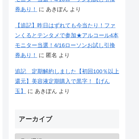
券あり！
に
あきぽん
より
【追記】昨日はずれても今当たり！ファ
ンくるとテンタメで参加★アルコール4本
モニター当選！4/16ローソンお試し引換
券あり！
に
匿名
より
追記 定期解約しました【初回100％以上
還元】美容液定期購入で黒字！【げん
玉】
に
あきぽん
より
アーカイブ