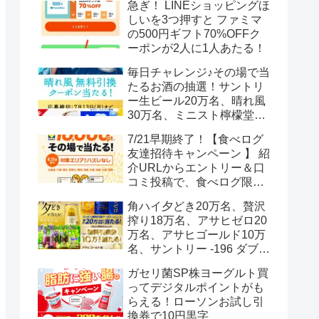
急ぎ！ LINEショッピングほ
しいを3つ押すと ファミマ
の500円ギフト70%OFFク
ーポンが2人に1人あたる！
毎日チャレンジ♪その場で当
たるお酒の抽選！サントリ
ー生ビール20万名、晴れ風
30万名、ミニスト檸檬堂2
万名、ブラックニッカハイ
7/21早期終了！【食べログ
ボール12.3万名
友達招待キャンペーン 】 紹
介URLからエントリー＆口
コミ投稿で、食べログ限定
Vポイント最大12000ポイン
角ハイ夕どき20万名、贅沢
トがもらえる
搾り18万名、アサヒゼロ20
万名、アサヒゴールド10万
名、サントリー -196 ダブル
レモン70万名様(35万組)
ガセリ菌SP株ヨーグルト買
ってデジタルポイントがも
らえる！ローソンお試し引
換券で10円黒字