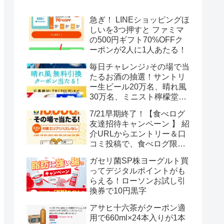
急ぎ！ LINEショッピングほ
しいを3つ押すと ファミマ
の500円ギフト70%OFFク
ーポンが2人に1人あたる！
毎日チャレンジ♪その場で当
たるお酒の抽選！サントリ
ー生ビール20万名、晴れ風
30万名、ミニスト檸檬堂2
万名、ブラックニッカハイ
7/21早期終了！【食べログ
ボール12.3万名
友達招待キャンペーン 】 紹
介URLからエントリー＆口
コミ投稿で、食べログ限定
Vポイント最大12000ポイン
ガセリ菌SP株ヨーグルト買
トがもらえる
ってデジタルポイントがも
らえる！ローソンお試し引
換券で10円黒字
アサヒ十六茶がクーポン適
用で660ml×24本入りが1本