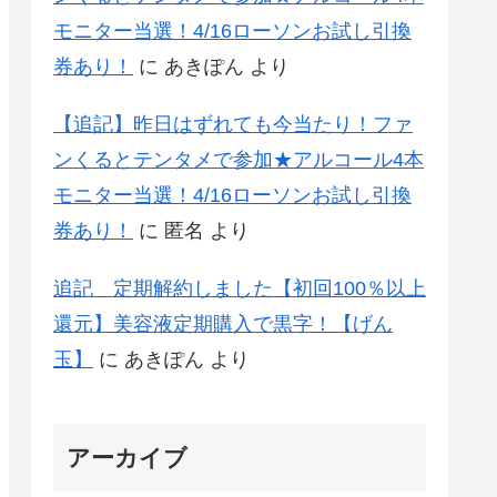
モニター当選！4/16ローソンお試し引換
券あり！
に
あきぽん
より
【追記】昨日はずれても今当たり！ファ
ンくるとテンタメで参加★アルコール4本
モニター当選！4/16ローソンお試し引換
券あり！
に
匿名
より
追記 定期解約しました【初回100％以上
還元】美容液定期購入で黒字！【げん
玉】
に
あきぽん
より
アーカイブ