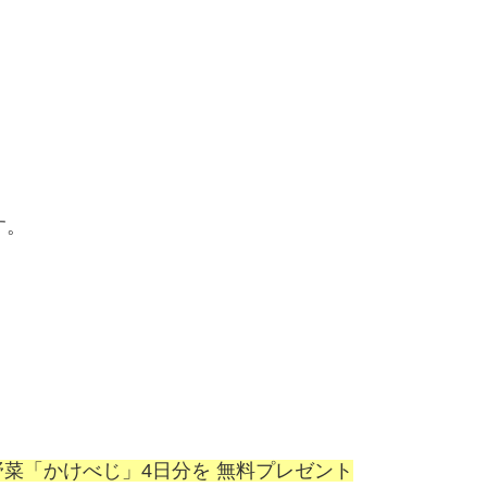
す。
菜「かけべじ」4日分を 無料プレゼント