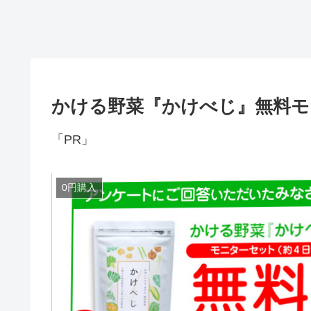
かける野菜『かけべじ』無料モ
「PR」
0円購入