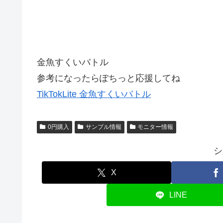
金魚すくいバトル
参考になったらぽちっと応援してね
TikTokLite 金魚すくいバトル
0円購入
サンプル情報
モニター情報
シ
X
LINE