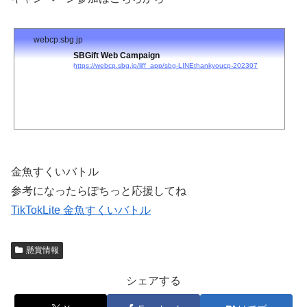
webcp.sbg.jp
SBGift Web Campaign
https://webcp.sbg.jp/liff_app/sbg-LINEthankyoucp-202307
金魚すくいバトル
参考になったらぽちっと応援してね
TikTokLite 金魚すくいバトル
懸賞情報
シェアする