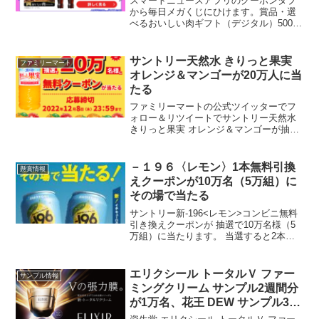
スマートニュースアプリのクーポンタブ
から毎日メガくじにひけます。賞品・選
べるおいしい肉ギフト（デジタル）5000
円分 50名・セブンイレブン引き換
え コカ・コーラ 2000名・ローソン
引き換え ブラックサンダー 40,000
サントリー天然水 きりっと果実
ファミリーマート
名 昨日...
オレンジ＆マンゴーが20万人に当
たる
ファミリーマートの公式ツイッターでフ
ォロー＆リツイートでサントリー天然水
きりっと果実 オレンジ＆マンゴーが抽選
で20万人に当たります。キャンペーン期
間中、当たるまで1日1回抽選に参加でき
ます。🎊:ﾟ⋆🍊｡:ﾟ*🥭:ﾟ･🍊⋆:*🥭サントリ
－１９６〈レモン〉1本無料引換
懸賞情報
ー...
えクーポンが10万名（5万組）に
その場で当たる
サントリー新-196<レモン>コンビニ無料
引き換えクーポンが 抽選で10万名様（5
万組）に当たります。 当選すると2本分
のクーポンがプレゼント。1本はあなた
に、もう1本はLINE上の友達を選んで贈
ることができます。応募締切：12月8日
エリクシール トータルＶ ファー
サンプル情報
（月）...
ミングクリーム サンプル2週間分
が1万名、花王 DEW サンプル3日
分が700名に当たる