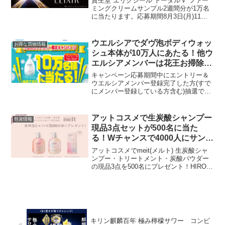
資生堂 エリクシール トータルＶ ファー
ミングクリームサンプル2週間分が1万名
に当たります。応募期間8月3日(月)11：
00 〜 8月16日(日)花王 DEW サンプル3日
分が700名に当たりますDEW タンタンリ
ンクルクリーム サンプル×...
ウエルシアでダヴ泡ボディウォッ
お得な買物情報
シュ本体が10万人にあたる！他ウ
エルシアメンバーは花王お掃除商
品まとめ買いで最大20%プレゼン
キャンペーン応募期間中にエントリー＆
ト
ウエルシアメンバー登録完了した方(すで
にメンバー登録している方含む)抽選で10
万名様に「ダヴ泡ボディウォッシュ本
体」プレゼント応募期間：2021年11月1
日(月)～11月30日(火) 23:59当選者はウ...
アットコスメで生炭酸シャンプー
懸賞情報
現品3点セットが500名に当た
る！Wチャンスで4000人にサンプ
ルも！
アットコスメでmeit(メルト) 生炭酸シャ
ンプー・トリートメント・炭酸パウダー
の現品3点を500名にプレゼント！HIROさ
んより教えてもらいました★はずれても
4000人にサンプル3点セットをプレゼン
ト！どちらか当たりそう★ログイン済み
だっ...
キリン麒麟百年 極み檸檬サワー コンビ